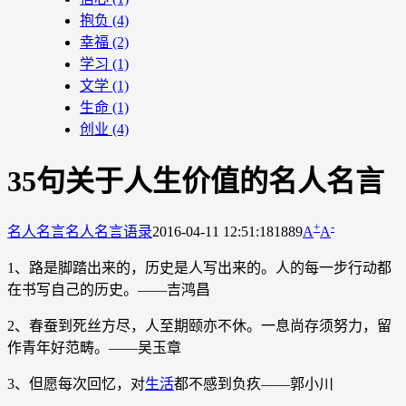
抱负
(4)
幸福
(2)
学习
(1)
文学
(1)
生命
(1)
创业
(4)
35句关于人生价值的名人名言
+
-
名人名言
名人名言语录
2016-04-11 12:51:18
1889
A
A
1、路是脚踏出来的，历史是人写出来的。人的每一步行动都
在书写自己的历史。――吉鸿昌
2、春蚕到死丝方尽，人至期颐亦不休。一息尚存须努力，留
作青年好范畴。――吴玉章
3、但愿每次回忆，对
生活
都不感到负疚――郭小川