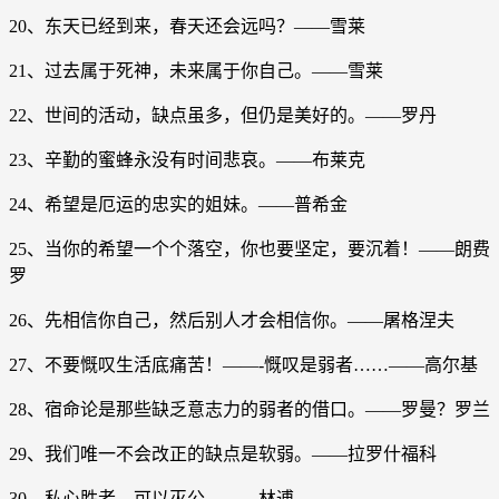
20、东天已经到来，春天还会远吗？――雪莱
21、过去属于死神，未来属于你自己。――雪莱
22、世间的活动，缺点虽多，但仍是美好的。――罗丹
23、辛勤的蜜蜂永没有时间悲哀。――布莱克
24、希望是厄运的忠实的姐妹。――普希金
25、当你的希望一个个落空，你也要坚定，要沉着！――朗费
罗
26、先相信你自己，然后别人才会相信你。――屠格涅夫
27、不要慨叹生活底痛苦！——-慨叹是弱者……――高尔基
28、宿命论是那些缺乏意志力的弱者的借口。――罗曼？罗兰
29、我们唯一不会改正的缺点是软弱。――拉罗什福科
30、私心胜者，可以灭公。――林逋