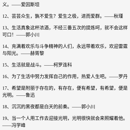
义。――爱因斯坦
12、芸芸众生，孰不爱生？爱生之极，进而爱群。――秋瑾
13、生活真象这杯浓酒，不经三番五次的提炼呵，就不会这样
可口！――郭小川
14、充满着欢乐与斗争精神的人们，永远带着欢乐，欢迎雷霆
与阳光。――赫胥黎
15、生活就是战斗。――柯罗连科
16、为了生活中努力发挥自己的作用，热爱人生吧。――罗丹
17、希望是附丽于存在的，有存在，便有希望，有希望，便是
光明。――鲁迅
18、沉沉的黑夜都是白天的前奏。――郭小川
19、当一个人用工作去迎接光明，光明很快就会来照耀着他。
――冯学峰