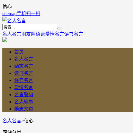
信心
sitemap
手机扫一扫
名人名言
朋友圈语录
爱情名言
读书名言
首页
名人名言
励志名言
读书名言
经典名言
爱情名言
名言警句
名人轶事
励志文章
名人名言
>
信心
网站分类