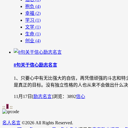
抱负
(4)
幸福
(2)
学习
(1)
文学
(1)
生命
(1)
创业
(4)
8句关于信心励志名言
1、只要心中有无比强大的自信，再凭借顽强的斗志和特
是真正的目标。没有独立性格的人也从来不会做出什么决定
11月17日
[
励志名言
]
浏览：3892
信心
‹‹
1
››
名人名言
©
2026 All Rights Reserved.