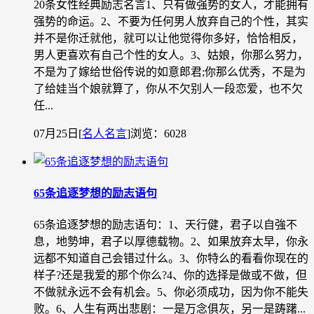
20条女性经典励志名言1、只有做强势的女人，才能拥有
强势的命运。2、不要为任何男人放弃自己的个性，其实
并不是你迁就他，就可以让他觉得你多好，恰恰相反，
男人更喜欢有自己个性的女人。3、姑娘，你那么努力，
不是为了嫁给世俗传说的如意郎君;你那么优秀，不是为
了给娃当个娘就算了，你从不欠别人一段恋爱，也不欠
任...
07月25日
[
名人名言
]
浏览：6028
65条追逐梦想的励志语句
65条追逐梦想的励志语句：1、天行健，君子以自強不
息，地勢坤，君子以厚德载物。2、如果放弃太早，你永
远都不知道自己会错过什么。3、你特么的看看你现在的
样子?还是我爱的那个你么?4、你的选择是做或不做，但
不做就永远不会有机会。5、你必须成功，因为你不能失
败。6、人生有两出悲剧：一是万念俱灰，另一是踌躇...