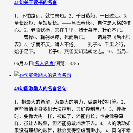
41句关于读书的名言
1、不怕路远，就怕志短。2、千日造船，一日过江。3、
至长反短，至短反长。——吕氏春秋4、自信是人格的核
心。5、老骥伏枥，志在千里。烈士暮年，壮心不已。
——曹操6、鞠躬尽瘁，死而后已。——诸葛亮《后出师
表》7、学而不厌，诲人不倦。——孔子8、千里之行，
始于足下。——老子9、燕雀安知鸿鸪之志。10、当局...
06月22日
[
名人名言
]
浏览：3785
49句能激励人的名言名句
1、抱最大的希望，为最大的努力，做最坏的打算。2、
有些事情本身我们无法控制，只好控制自己。3、挫折
时，要像大树一样，被砍了，还能再长；也要像杂草一
样，虽让人践踏，但还能勇敢地活下去。4、人的活动如
果没有理想的鼓舞，就会变得空虚而渺小。5、莫向不幸