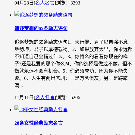
04月28日
[
名人名言
]
浏览：3393
追逐梦想的65条励志语句
追逐梦想的65条励志语句1、天行健，君子以自強不息，
地勢坤，君子以厚德载物。2、如果放弃太早，你永远都
不知道自己会错过什么。3、你特么的看看你现在的样
子?还是我爱的那个你么?4、你的选择是做或不做，但不
做就永远不会有机会。5、你必须成功，因为你不能失
败。6、人生有两出悲剧：一是万念俱灰，另一是踌躇
满...
11月11日
[
名人名言
]
浏览：5206
20条女性经典励志名言