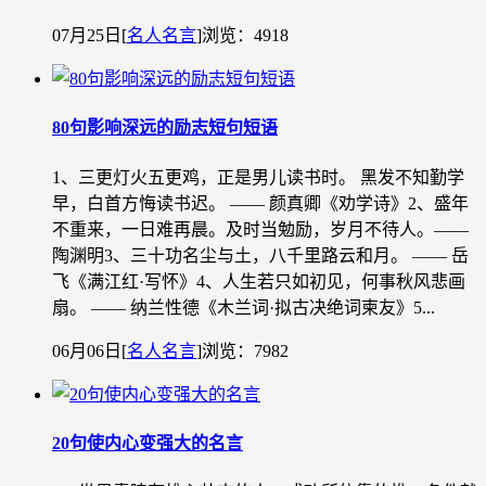
07月25日
[
名人名言
]
浏览：4918
80句影响深远的励志短句短语
1、三更灯火五更鸡，正是男儿读书时。 黑发不知勤学
早，白首方悔读书迟。 —— 颜真卿《劝学诗》2、盛年
不重来，一日难再晨。及时当勉励，岁月不待人。——
陶渊明3、三十功名尘与土，八千里路云和月。 —— 岳
飞《满江红·写怀》4、人生若只如初见，何事秋风悲画
扇。 —— 纳兰性德《木兰词·拟古决绝词柬友》5...
06月06日
[
名人名言
]
浏览：7982
20句使内心变强大的名言