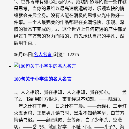
1、世界青睐有雄心壮志的人。成功所依靠的惟一条件就
是思考。当你的思维以最高速度运转时，乐观欢快的情
绪就会充斥全身。没有人能在消极的思维火光中做好一
件事。一个人最完美的作品都是在充满愉快、乐观、深
情的状态下完成的。2、这个世界上任何奇迹的产生都是
经过千辛万苦的努力而得的，首先承认自己的平凡，然
后用千百...
06月06日
[
名人名言
]
浏览：12275
180句关于小学生的名人名言
1、人之相识，贵在相知，人之相知，贵在知心。——孟
子2、书到用时方恨少，事非经过不知难。——陆游3、
一年之计在于春，一日之计在于晨。——萧绎4、三更灯
火五更鸡，正是男儿读书时，黑发不知勤学早，白首方
悔读书迟。——颜真卿5、莫等闲，白了少年头，空悲
切。——岳飞6、敏而好学，不耻下问。——孔子7、海