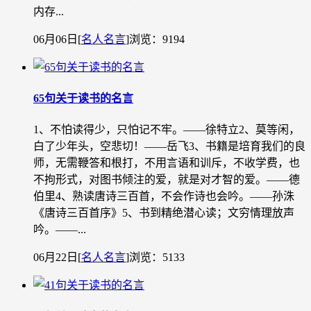
内存...
06月06日
[
名人名言
]
浏览：9194
65句关于读书的名言
1、不怕读得少，只怕记不牢。——徐特立2、莫等闲，
白了少年头，空悲切！——岳飞3、书籍是培育我们的良
师，无需鞭答和根打，不用言语和训斥，不收学费，也
不拘形式，对图书倾注的爱，就是对才智的爱。——德
伯里4、熟读唐诗三百首，不会作诗也会吟。——孙洙
《唐诗三百首序》5、书到精绝潜心读；文穷情理放声
吟。——...
06月22日
[
名人名言
]
浏览：5133