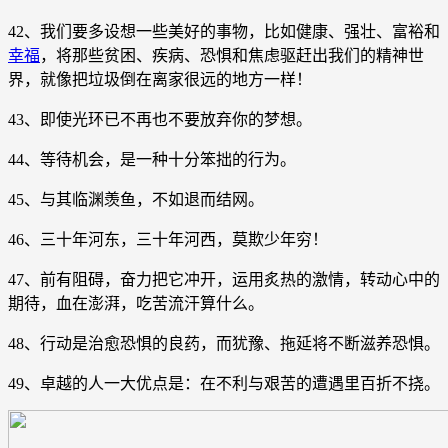
42、我们要多设想一些美好的事物，比如健康、强壮、富裕和
幸福
，将那些贫困、疾病、恐惧和焦虑驱赶出我们的精神世
界，就像把垃圾倒在离家很远的地方一样！
43、即使光环已不再也不要放弃你的梦想。
44、等待机会，是一种十分笨拙的行为。
45、与其临渊羡鱼，不如退而结网。
46、三十年河东，三十年河西，莫欺少年穷！
47、前有阻碍，奋力把它冲开，运用炙热的激情，转动心中的
期待，血在澎湃，吃苦流汗算什么。
48、行动是治愈恐惧的良药，而犹豫、拖延将不断滋养恐惧。
49、卓越的人一大优点是：在不利与艰苦的遭遇里百折不挠。