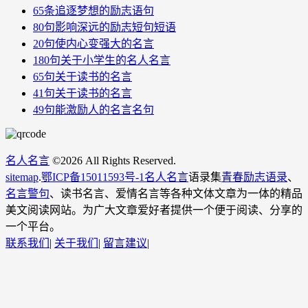
65条追逐梦想的励志语句
80句影响深远的励志短句短语
20句使内心变强大的名言
180句关于小学生的名人名言
65句关于读书的名言
41句关于读书的名言
49句能激励人的名言名句
名人名言
©
2026 All Rights Reserved.
sitemap
.
鄂ICP备15011593号-1
名人名言
语录集
青春励志语录
、
名言警句
、读书名言、爱情名言等各种文体文章为一体的精品
美文阅读网站。为广大文章爱好者提供一个便于阅读、分享的
一个平台。
联系我们
|
关于我们
|
留言建议
|