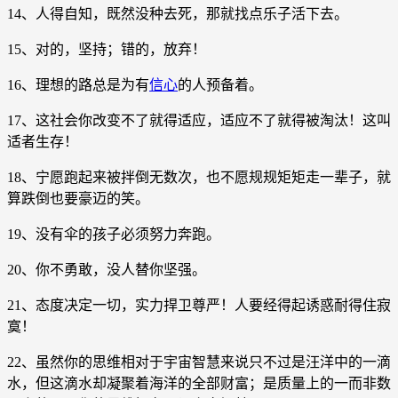
14、人得自知，既然没种去死，那就找点乐子活下去。
15、对的，坚持；错的，放弃！
16、理想的路总是为有
信心
的人预备着。
17、这社会你改变不了就得适应，适应不了就得被淘汰！这叫
适者生存！
18、宁愿跑起来被拌倒无数次，也不愿规规矩矩走一辈子，就
算跌倒也要豪迈的笑。
19、没有伞的孩子必须努力奔跑。
20、你不勇敢，没人替你坚强。
21、态度决定一切，实力捍卫尊严！人要经得起诱惑耐得住寂
寞！
22、虽然你的思维相对于宇宙智慧来说只不过是汪洋中的一滴
水，但这滴水却凝聚着海洋的全部财富；是质量上的一而非数