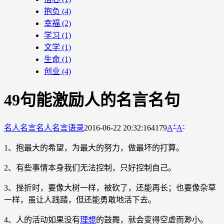
抱负
(4)
幸福
(2)
学习
(1)
文学
(1)
生命
(1)
创业
(4)
49句能激励人的名言名句
+
-
名人名言
名人名言语录
2016-06-22 20:32:16
4179
A
A
1、抱最大的希望，为最大的努力，做最坏的打算。
2、有些事情本身我们无法控制，只好控制自己。
3、挫折时，要像大树一样，被砍了，还能再长；也要像杂草
一样，虽让人践踏，但还能勇敢地活下去。
4、人的活动如果没有
理想
的鼓舞，就会变得空虚而渺小。