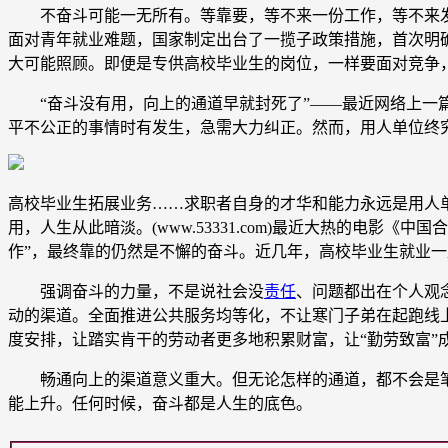
不奋斗可能一无所有。等靠要，等不来一份工作，等不来发展
面对青年就业难题，国家制定出台了一揽子政策措施，首次明
大可能照顾。即便是专供高校毕业生的岗位，一样要面对竞争
“奋斗没有用，向上的通道早就封死了”——最近网络上一篇
平不公正的事情时有发生，急需大力纠正。然而，用人单位终
高校毕业生拓展业务……求职者自身的才华和能力永远是用人
用，人生从此暗淡。(www.53331.com)最近大热的电影《
作”，最终靠的仍然是不懈的奋斗。近几年，高校毕业生就业
强调奋斗的力量，不是说社会没
责任
、问题都出在个人观
动的渠道。全面推进公共服务均等化，不让寒门子弟在起跑线
度安排，让踏实肯干的劳动者更多地积累财富，让“勤劳致富”
畅通向上的渠道意义重大。但无论怎样的通道，都不会是笔
能上升。任何时候，奋斗都是人生的底色。