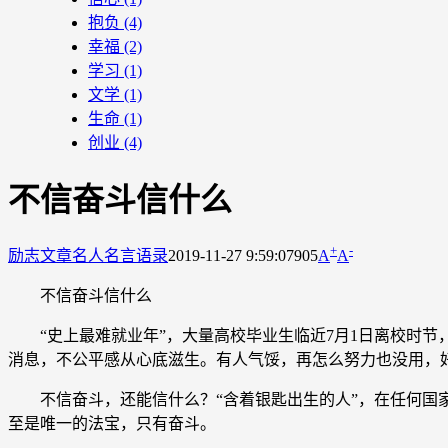
抱负
(4)
幸福
(2)
学习
(1)
文学
(1)
生命
(1)
创业
(4)
不信奋斗信什么
+
-
励志文章
名人名言语录
2019-11-27 9:59:07
905
A
A
不信奋斗信什么
“史上最难就业年”，大量高校毕业生临近7月1日离校时节，
消息，不公平感从心底滋生。有人气馁，再怎么努力也没用，
不信奋斗，还能信什么？“含着银匙出生的人”，在任何国家
至是唯一的法宝，只有奋斗。