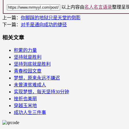
以上内容由
名人名言语录
整理呈
上一篇：
你脚踩的地狱只是天堂的倒影
下一篇：
对手是通向成功的捷径
相关文章
积累的力量
坚持就是胜利
坚持到底就是胜利
青春校园文章
梦想，原来永远不嫌迟
未曾清贫难成人
实现梦想，每天坚持30分钟
挫折也美丽
穿越玉米地
成功人生三件事