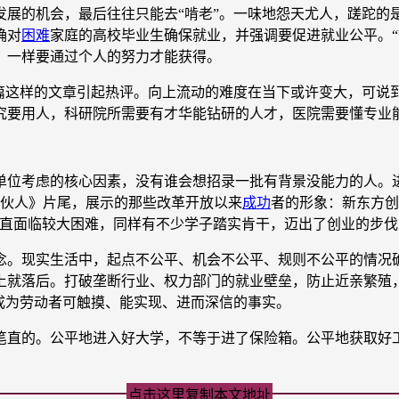
的机会，最后往往只能去“啃老”。一味地怨天尤人，蹉跎的
确对
困难
家庭的高校毕业生确保就业，并强调要促进就业公平。“
，一样要通过个人的努力才能获得。
这样的文章引起热评。向上流动的难度在当下或许变大，可说到
究要用人，科研院所需要有才华能钻研的人才，医院需要懂专业
单位考虑的核心因素，没有谁会想招录一批有背景没能力的人。
中国合伙人》片尾，展示的那些改革开放以来
成功
者的形象：新东方创
一直面临较大困难，同样有不少学子踏实肯干，迈出了创业的步
念。现实生活中，起点不公平、机会不公平、规则不公平的情况
上就落后。打破垄断行业、权力部门的就业壁垒，防止近亲繁殖
成为劳动者可触摸、能实现、进而深信的事实。
直的。公平地进入好大学，不等于进了保险箱。公平地获取好工
点击这里复制本文地址