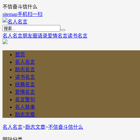
不信奋斗信什么
sitemap
手机扫一扫
名人名言
朋友圈语录
爱情名言
读书名言
首页
名人名言
励志名言
读书名言
经典名言
爱情名言
名言警句
名人轶事
励志文章
名人名言
>
励志文章
>
不信奋斗信什么
网站分类