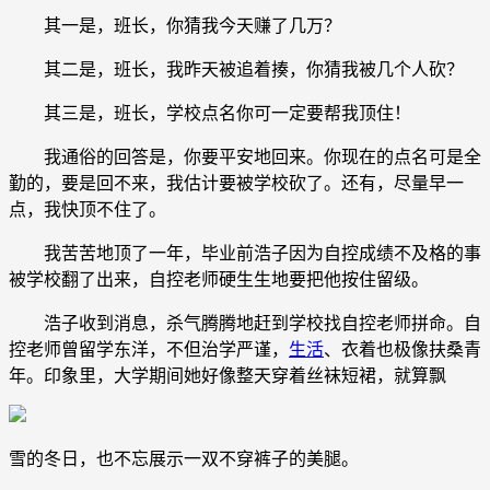
其一是，班长，你猜我今天赚了几万？
其二是，班长，我昨天被追着揍，你猜我被几个人砍？
其三是，班长，学校点名你可一定要帮我顶住！
我通俗的回答是，你要平安地回来。你现在的点名可是全
勤的，要是回不来，我估计要被学校砍了。还有，尽量早一
点，我快顶不住了。
我苦苦地顶了一年，毕业前浩子因为自控成绩不及格的事
被学校翻了出来，自控老师硬生生地要把他按住留级。
浩子收到消息，杀气腾腾地赶到学校找自控老师拼命。自
控老师曾留学东洋，不但治学严谨，
生活
、衣着也极像扶桑青
年。印象里，大学期间她好像整天穿着丝袜短裙，就算飘
雪的冬日，也不忘展示一双不穿裤子的美腿。