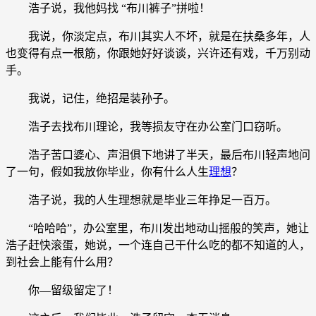
浩子说，我他妈找 “布川裤子”拼啦！
我说，你淡定点，布川其实人不坏，就是在扶桑多年，人
也变得有点一根筋，你跟她好好谈谈，兴许还有戏，千万别动
手。
我说，记住，绝招是装孙子。
浩子去找布川理论，我等损友守在办公室门口窃听。
浩子苦口婆心、声泪俱下地讲了半天，最后布川轻声地问
了一句，假如我放你毕业，你有什么人生
理想
？
浩子说，我的人生理想就是毕业三年挣足一百万。
“哈哈哈”，办公室里，布川发出地动山摇般的笑声，她让
浩子赶快滚蛋，她说，一个连自己干什么吃的都不知道的人，
到社会上能有什么用？
你—留级留定了！