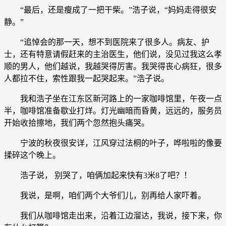
“最后，还是瘦成了一把干柴。”浩子说，“妈妈走得很安
静。”
“追悼会的那一天，想不到医院来了很多人。病友、护
士，还有特意请假赶来的主治医生，他们说，没见过我这么孝
顺的男人，他们越说，我越哭得厉害。我哭得丧心病狂，很多
人都拉不住，索性跟我一起哭起来。”浩子说。
我和浩子坐在江东区新河路上的一家咖啡馆里，午夜一点
半，咖啡馆准备歇业打烊。灯光幽暗而昏黄，远远的，服务员
开始收拾擦地，我们两个忽然抱头痛哭。
宁波的秋夜很安详，江风穿过法桐的叶子，哗啦啦的像要
揉碎这个晚上。
浩子说， 别哭了，咱俩加起来快有3米8了吧？！
我说，是啊，咱们两个大爷们儿，别再给人家吓着。
我们从咖啡馆走出来，沿着江边溜达，我说，接下来，你