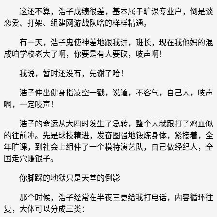
这还不算，浩子成绩很差，基本属于旷课专业户，倒是谈
恋爱、打架、组建网游战队啥的样样精通。
有一天，浩子鬼使神差地跟我讲，班长，现在我他妈的混
成咱学校老大了啊，你要是有人要砍，吱声啊！
我说，暂时还没有，先谢了哈！
浩子伸出健身指凌空一戳，说道，不客气，自己人，吱声
啊，一定吱声！
浩子的命运从大四时发生了急转，整个人就跟打了鸡血似
的往前冲。先是球技精进，发奋图强地锻炼身体，紧接着，全
年旷课，到社会上组件了一个模特演艺队，自己做经纪人，全
国走穴赚银子。
你脚踩的地狱只是天堂的倒影
那个时候，浩子经常在半夜三更给我打电话，内容循环往
复，大体可以分成三类：