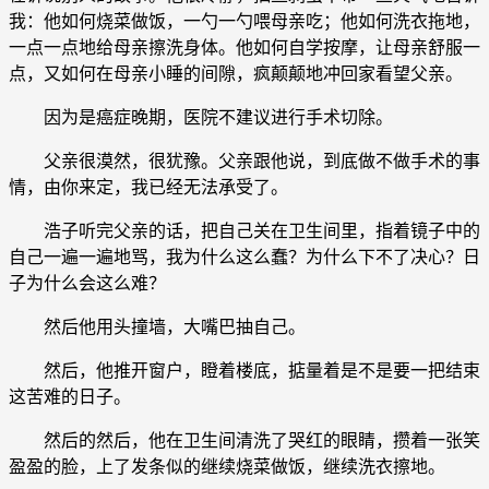
我：他如何烧菜做饭，一勺一勺喂母亲吃；他如何洗衣拖地，
一点一点地给母亲擦洗身体。他如何自学按摩，让母亲舒服一
点，又如何在母亲小睡的间隙，疯颠颠地冲回家看望父亲。
因为是癌症晚期，医院不建议进行手术切除。
父亲很漠然，很犹豫。父亲跟他说，到底做不做手术的事
情，由你来定，我已经无法承受了。
浩子听完父亲的话，把自己关在卫生间里，指着镜子中的
自己一遍一遍地骂，我为什么这么蠢？为什么下不了决心？日
子为什么会这么难？
然后他用头撞墙，大嘴巴抽自己。
然后，他推开窗户，瞪着楼底，掂量着是不是要一把结束
这苦难的日子。
然后的然后，他在卫生间清洗了哭红的眼睛，攒着一张笑
盈盈的脸，上了发条似的继续烧菜做饭，继续洗衣擦地。