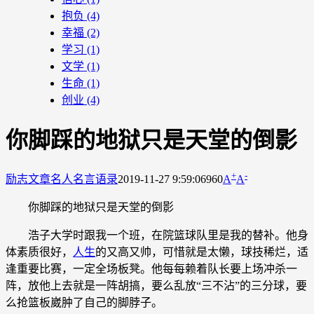
抱负
(4)
幸福
(2)
学习
(1)
文学
(1)
生命
(1)
创业
(4)
你脚踩的地狱只是天堂的倒影
+
-
励志文章
名人名言语录
2019-11-27 9:59:06
960
A
A
你脚踩的地狱只是天堂的倒影
浩子大学时跟我一个班，在院篮球队里是我的替补。他身
体素质很好，
人生
的又高又帅，可惜就是太懒，球技稀烂，适
逢重要比赛，一定全场板凳。他每每赖着队长要上场冲杀一
阵，放他上去就是一阵胡搞，要么乱放“三不沾”的三分球，要
么抢篮板崴肿了自己的脚脖子。