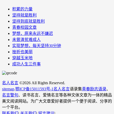
积累的力量
坚持就是胜利
坚持到底就是胜利
青春校园文章
梦想，原来永远不嫌迟
未曾清贫难成人
实现梦想，每天坚持30分钟
挫折也美丽
穿越玉米地
成功人生三件事
名人名言
©
2026 All Rights Reserved.
sitemap
.
鄂ICP备15011593号-1
名人名言
语录集
青春励志语录
、
名言警句
、读书名言、爱情名言等各种文体文章为一体的精品
美文阅读网站。为广大文章爱好者提供一个便于阅读、分享的
一个平台。
联系我们
|
关于我们
|
留言建议
|