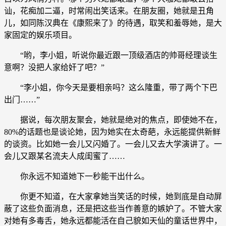
讪，花痴加二逼，时常闹出笑话来。在朋友圈，她就是丑角
儿，如同陈汉典在《康熙来了》的待遇，取笑和羞辱她，是大
家固定的娱乐项目。
“哟，李小姐，听说你最近跟一顶级酒店的帅哥经理谈生
意啊？没把人家给奸了吧？”
“李小姐，你今天是要相亲吗？这么隆重，带了两个下巴
出门……”
据说，每次朋友聚会，她就是绝对的焦点，即使她不在，
80%的话题也是谈论她，因为她实在太奇葩，永远能提供新鲜
的谈资。比如她一会儿又闪婚了。一会儿又去大学演讲了。一
会儿又跟某名流夫人成闺蜜了……
你永远不知道她下一秒能干出什么。
你更不知道，在大家拿她当笑话的时候，她到底是自动屏
蔽了这些负面消息，还是把这些当作善意的嫉妒了。不管大家
对她有多毒舌，她永远都能活在自己貌如天仙的童话世界中，