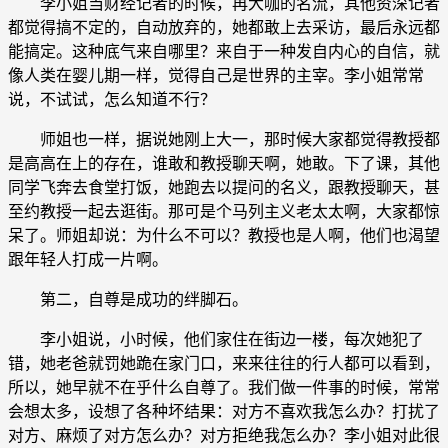
李小姐当财经记者的时候，再大咖的名流，其他资深记者
都觉得搞不定的，自动放弃的，她都敢上去采访，最后永远都
能搞定。这种底气来自哪里？来自于一种发自内心的自信，就
像人类在婴儿期一样，觉得自己是世界的主宰。李小姐常常
说，不试试，怎么知道不行？
师姐也一样，据说她刚上大一，那时候大家都觉得教授都
是高高在上的存在，谁敢和教授聊天啊，她敢。下了课，其他
同学飞奔去食堂打饭，她跑去以提问的名义，跟教授聊天，甚
至约教授一起去逛街。那可是个马列主义老太太啊，大家都惊
呆了。师姐却说：为什么不可以？教授也是人啊，他们也渴望
跟年轻人打成一片啊。
第二，自尊是成功的绊脚石。
李小姐说，小时候，他们家住在街边一楼，每次她犯了
错，她老爸就罚她跪在家门口，来来往往的行人都可以看到，
所以，她早就不在乎什么自尊了。我们做一件事的时候，常常
会想太多，设想了各种坏结果：对方不喜欢我怎么办？打扰了
对方、麻烦了对方怎么办？对方拒绝我怎么办？李小姐对此很