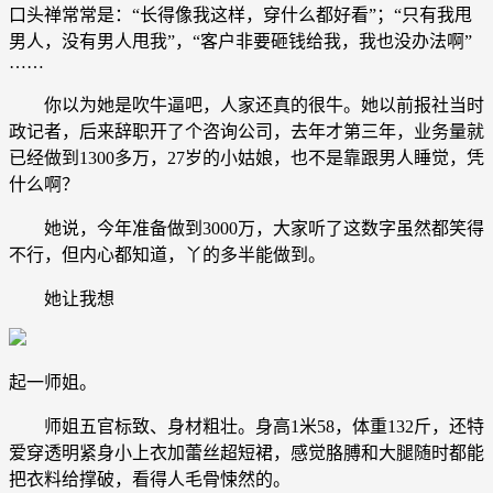
口头禅常常是：“长得像我这样，穿什么都好看”；“只有我甩
男人，没有男人甩我”，“客户非要砸钱给我，我也没办法啊”
……
你以为她是吹牛逼吧，人家还真的很牛。她以前报社当时
政记者，后来辞职开了个咨询公司，去年才第三年，业务量就
已经做到1300多万，27岁的小姑娘，也不是靠跟男人睡觉，凭
什么啊？
她说，今年准备做到3000万，大家听了这数字虽然都笑得
不行，但内心都知道，丫的多半能做到。
她让我想
起一师姐。
师姐五官标致、身材粗壮。身高1米58，体重132斤，还特
爱穿透明紧身小上衣加蕾丝超短裙，感觉胳膊和大腿随时都能
把衣料给撑破，看得人毛骨悚然的。