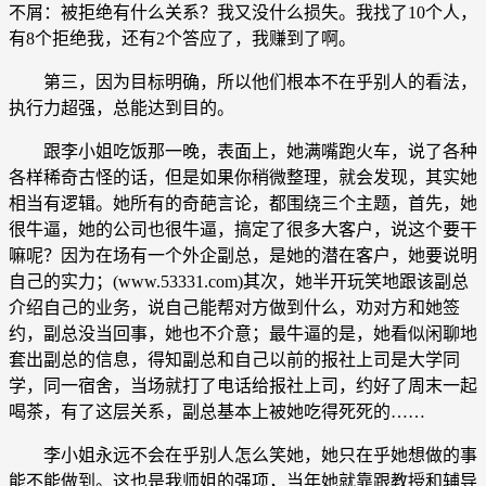
不屑：被拒绝有什么关系？我又没什么损失。我找了10个人，
有8个拒绝我，还有2个答应了，我赚到了啊。
第三，因为目标明确，所以他们根本不在乎别人的看法，
执行力超强，总能达到目的。
跟李小姐吃饭那一晚，表面上，她满嘴跑火车，说了各种
各样稀奇古怪的话，但是如果你稍微整理，就会发现，其实她
相当有逻辑。她所有的奇葩言论，都围绕三个主题，首先，她
很牛逼，她的公司也很牛逼，搞定了很多大客户，说这个要干
嘛呢？因为在场有一个外企副总，是她的潜在客户，她要说明
自己的实力；(www.53331.com)其次，她半开玩笑地跟该副总
介绍自己的业务，说自己能帮对方做到什么，劝对方和她签
约，副总没当回事，她也不介意；最牛逼的是，她看似闲聊地
套出副总的信息，得知副总和自己以前的报社上司是大学同
学，同一宿舍，当场就打了电话给报社上司，约好了周末一起
喝茶，有了这层关系，副总基本上被她吃得死死的……
李小姐永远不会在乎别人怎么笑她，她只在乎她想做的事
能不能做到。这也是我师姐的强项，当年她就靠跟教授和辅导