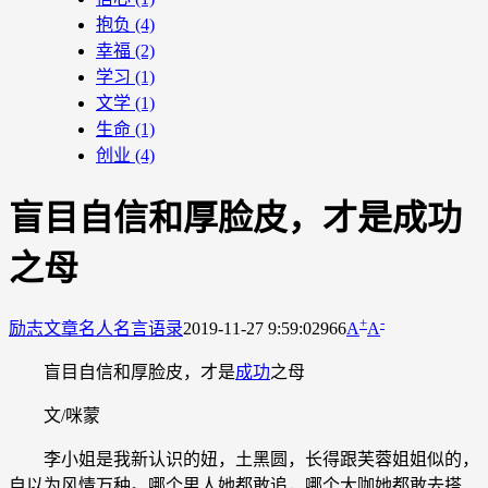
抱负
(4)
幸福
(2)
学习
(1)
文学
(1)
生命
(1)
创业
(4)
盲目自信和厚脸皮，才是成功
之母
+
-
励志文章
名人名言语录
2019-11-27 9:59:02
966
A
A
盲目自信和厚脸皮，才是
成功
之母
文/咪蒙
李小姐是我新认识的妞，土黑圆，长得跟芙蓉姐姐似的，
自以为风情万种。哪个男人她都敢追，哪个大咖她都敢去搭