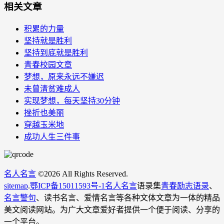
相关文章
积累的力量
坚持就是胜利
坚持到底就是胜利
青春校园文章
梦想，原来永远不嫌迟
未曾清贫难成人
实现梦想，每天坚持30分钟
挫折也美丽
穿越玉米地
成功人生三件事
名人名言
©
2026 All Rights Reserved.
sitemap
.
鄂ICP备15011593号-1
名人名言
语录集
青春励志语录
、
名言警句
、读书名言、爱情名言等各种文体文章为一体的精品
美文阅读网站。为广大文章爱好者提供一个便于阅读、分享的
一个平台。