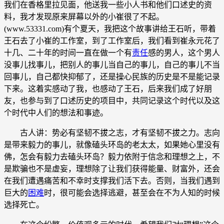
我们在香格里拉见面，他送我一些小人书和他们口述史的资
料，我才发现原来屏幕以外的小崔很了不起。
(www.53331.com)有个夏天，我把这个故事讲给王石听，带着
王石去了小崔的工作室，到了工作室后，我们看到崔永元花了
十几、二十年的时间一直在做一个有
责任
感的男人，这个男人
没事儿找事儿，把别人的事儿当自己的事儿，自己的事儿不当
回事儿，自己都快抑郁了，还是操心民族的历史是不是能记录
下来。这着实感动了我，也感动了王石，后来我们成了好朋
友，也参与到了口述历史的项目中，共同记录这个时代以及这
个时代中人们的想法和事迹。
古人讲：势必有坚韧不拔之志，才有坚韧不拔之力。志向
是带来毅力的事儿，就像磕头环岛的老太太，如果她心里没有
佛，怎会有毅力去磕头环岛？毅力依附于信念和理想之上，不
是欺骗也不是虚妄，理想除了让我们获得能量、财富外，还会
在我们遭遇痛苦和不幸时支撑我们活下去。否则，当我们遇到
巨大的
困难
时，很可能会选择逃避，甚至会在不为人知的时候
选择死亡。