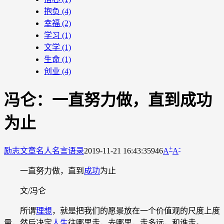
抱负
(4)
幸福
(2)
学习
(1)
文学
(1)
生命
(1)
创业
(4)
冯仑：一直努力做，直到成功
为止
+
-
励志文章
名人名言语录
2019-11-21 16:43:35
946
A
A
一直努力做，直到
成功
为止
文/冯仑
所谓
理想
，就是把我们的愿景放在一个价值观的尺度上度
量，然后决定
人生
往哪里走，去哪里，走多远，和谁走。