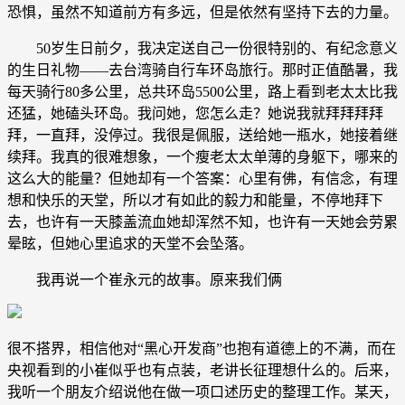
恐惧，虽然不知道前方有多远，但是依然有坚持下去的力量。
50岁生日前夕，我决定送自己一份很特别的、有纪念意义
的生日礼物——去台湾骑自行车环岛旅行。那时正值酷暑，我
每天骑行80多公里，总共环岛5500公里，路上看到老太太比我
还猛，她磕头环岛。我问她，您怎么走？她说我就拜拜拜拜
拜，一直拜，没停过。我很是佩服，送给她一瓶水，她接着继
续拜。我真的很难想象，一个瘦老太太单薄的身躯下，哪来的
这么大的能量？但她却有一个答案：心里有佛，有信念，有理
想和快乐的天堂，所以才有如此的毅力和能量，不停地拜下
去，也许有一天膝盖流血她却浑然不知，也许有一天她会劳累
晕眩，但她心里追求的天堂不会坠落。
我再说一个崔永元的故事。原来我们俩
很不搭界，相信他对“黑心开发商”也抱有道德上的不满，而在
央视看到的小崔似乎也有点装，老讲长征理想什么的。后来，
我听一个朋友介绍说他在做一项口述历史的整理工作。某天，