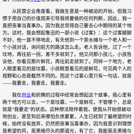
从民营企业角度看，我做生意是一种被迫的开始，但我习
惯于用自己的价值观来引导我将要做的任何判断，因此，我一
直把丧事当喜事办。因为我总觉得自己要去心中期待的某个地
方。这时，我会想起鲁迅的一部小说《过客》：这个过客腿脚
不好，他一直不停地走，有天他到一个茶水摊与一个老人和一
个小孩对话，询问前方的路该怎么走。老人告诉他，过了一个
坟地，再往前一拐，差不多就到了。他又问那小孩儿，小孩告
诉他，你看见那片鲜花，再往前走就到了。同样一个地方，老
人眼里看见的是坟墓，小孩眼里看见的是鲜花，可见两个人的
视野和心态是截然不同的。而这个过客心里只有一句话，就是
——我要走，我要走，我要走。
我在
创业
和折腾的过程中经常会想起这个故事，我心里有
两个地方可以去，一个是坟墓，一个是鲜花，不管哪个，总是
就是“我要走”的状态。这种想法陪伴着我，使我从开始很被动
地创业，甚至到后来哪怕负债累累，人生已经到了最绝望的时
候，始终没有放弃，仍然把丧事当喜事办，因为我意识到理想
是希望的风，是黑暗尽头的那道光，有了它，我能驱走黑暗与