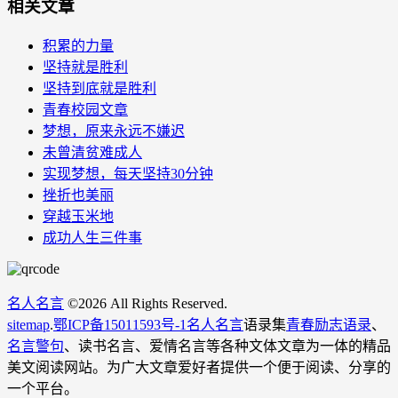
相关文章
积累的力量
坚持就是胜利
坚持到底就是胜利
青春校园文章
梦想，原来永远不嫌迟
未曾清贫难成人
实现梦想，每天坚持30分钟
挫折也美丽
穿越玉米地
成功人生三件事
名人名言
©
2026 All Rights Reserved.
sitemap
.
鄂ICP备15011593号-1
名人名言
语录集
青春励志语录
、
名言警句
、读书名言、爱情名言等各种文体文章为一体的精品
美文阅读网站。为广大文章爱好者提供一个便于阅读、分享的
一个平台。