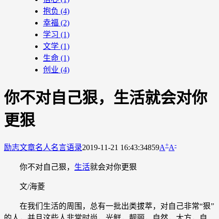
抱负
(4)
幸福
(2)
学习
(1)
文学
(1)
生命
(1)
创业
(4)
你不对自己狠，生活就会对你
更狠
+
-
励志文章
名人名言语录
2019-11-21 16:43:34
859
A
A
你不对自己狠，
生活
就会对你更狠
文/海菱
在我们生活的周围，总有一批出类拔萃，对自己非常“狠”
的人，并且这些人非常时尚，光鲜，靓丽，自然，大方，自