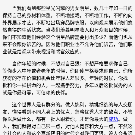
当我们看到那些星光闪耀的男女明星，数几十年如一日的
保持自己的身材和体重，不断地接戏，不断地工作，不断的向
外界展示才艺，不断地出场穿品牌衣服，以向观众展示他们悠
然自得的生活状态。当我们羡慕明星收入和万众瞩目的时候，
你们不知道他们经验这个明星品牌需要付出多少？而他们也从
来不会跟你诉苦的。因为他们职业也不允许他们诉苦，他们职
业就是给观众带来视觉和感官效应的。
当你年轻的时候，不想对自己狠；不想严格要求你自己，
等你步入中年或者老年的时候，你即使严格要求你自己，你所
获得的存在价值和机会比年轻人差很多。年轻的时候，你找一
批和你一样拼命的人，一起携手努力，多年以后这批优秀的人
就是你最可靠，可信赖的伙伴。
这个世界人是有群分的。做人挑剔，精挑细选的与人交朋
友，懂得看到不同人身上的优点，忽略优秀人才的缺点，不管
你以后做什么，都有一批人跟着你，才是你最大的
成功
。做
人，我们就得对自己狠一点，对他人宽容和大方一点，不然这
个社会的人和这个喜新厌旧的时代会对我们更狠。没人会永远