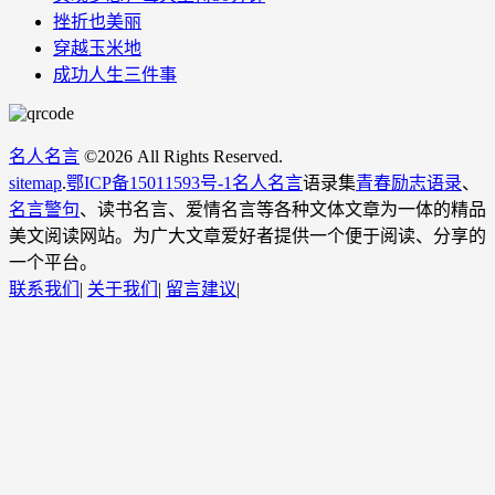
挫折也美丽
穿越玉米地
成功人生三件事
名人名言
©
2026 All Rights Reserved.
sitemap
.
鄂ICP备15011593号-1
名人名言
语录集
青春励志语录
、
名言警句
、读书名言、爱情名言等各种文体文章为一体的精品
美文阅读网站。为广大文章爱好者提供一个便于阅读、分享的
一个平台。
联系我们
|
关于我们
|
留言建议
|