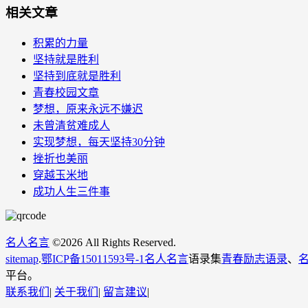
相关文章
积累的力量
坚持就是胜利
坚持到底就是胜利
青春校园文章
梦想，原来永远不嫌迟
未曾清贫难成人
实现梦想，每天坚持30分钟
挫折也美丽
穿越玉米地
成功人生三件事
名人名言
©
2026 All Rights Reserved.
sitemap
.
鄂ICP备15011593号-1
名人名言
语录集
青春励志语录
、
平台。
联系我们
|
关于我们
|
留言建议
|