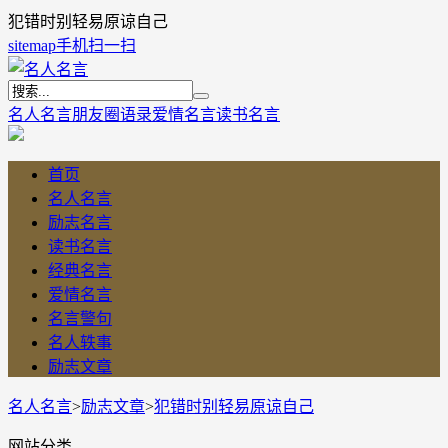
犯错时别轻易原谅自己
sitemap
手机扫一扫
名人名言
朋友圈语录
爱情名言
读书名言
首页
名人名言
励志名言
读书名言
经典名言
爱情名言
名言警句
名人轶事
励志文章
名人名言
>
励志文章
>
犯错时别轻易原谅自己
网站分类