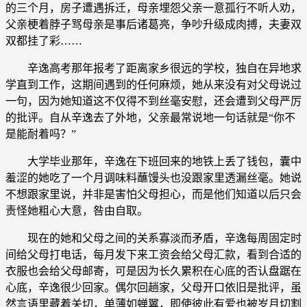
的三个月，房子遭遇拆迁，母亲埋怨父亲一意孤行不听人劝，
父亲梗着脖子骂母亲是事后诸葛亮，争吵升级成肉搏，夫妻双
双都挂了彩……
辛逸高考那年报考了距离家乡很远的学校，独自在异地求
学直到工作，这期间遇到的任何麻烦，她从来没有对父母说过
一句，因为她知道这不仅得不到丝毫安慰，还会遭到父母严厉
的批评。自从辛逸去了外地，父亲最常说地一句话就是“你不
是能耐着吗？”
大学毕业那年，辛逸在下班回来的地铁上丢了钱包，囊中
羞涩的她吃了一个月调味料蘸馒头也没跟家里透漏丝毫。她说
不想跟家里说，并非是害怕父母担心，而是他们知道以后只会
责怪她粗心大意，咎由自取。
现在的她和父母之间的关系寡淡而矛盾，辛逸每周固定时
间给父母打电话，每月发下来工资会给父母汇款，看到合适的
衣服也会给父母邮寄，可是因为长久累积在心底的否认盘踞在
心底，辛逸很少回家。偶尔回趟家，父母开口依旧是批评，虽
然言语里藏着关切，单薄如蝉翼，即使彼此有爱也被岁月切割