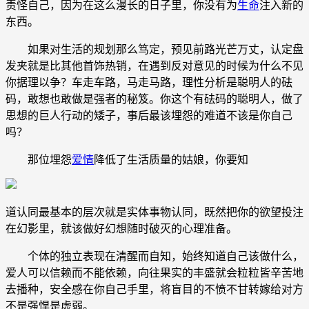
责怪自己，因为在这么漫长的日子里，你没有为
生命
注入新的
东西。
如果对生活的规划那么笃定，预见前路光芒万丈，认定盘
发夹就是比其他首饰热销，在遇到反对意见的时候为什么不见
你据理以争？车走车路，马走马路，理性分析是聪明人的砝
码，敢想也敢做是强者的秘笈。你这个有砝码的聪明人，做了
思想的巨人行动的矮子，事后最该埋怨的难道不该是你自己
吗？
那位埋怨
爱情
降低了生活质量的姑娘，你要知
道认同最基本的层次就是实体事物认同，既然把你的欲望投注
在幻影里，就该做好幻想随时破灭的心理准备。
个体的独立表现在清醒而自知，始终知道自己该做什么，
爱人可以信赖而不能依赖，向往果实的丰盛就会粒粒皆辛苦地
去播种，安全感在你自己手里，将盲目的不愤不甘转嫁给对方
不是强悍是虚弱。