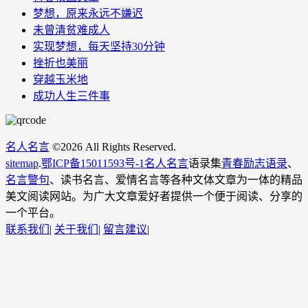
梦想，原来永远不嫌迟
未曾清贫难成人
实现梦想，每天坚持30分钟
挫折也美丽
穿越玉米地
成功人生三件事
名人名言
©
2026 All Rights Reserved.
sitemap
.
鄂ICP备15011593号-1
名人名言
语录集
青春励志语录
、
名言警句
、读书名言、爱情名言等各种文体文章为一体的精品
美文阅读网站。为广大文章爱好者提供一个便于阅读、分享的
一个平台。
联系我们
|
关于我们
|
留言建议
|