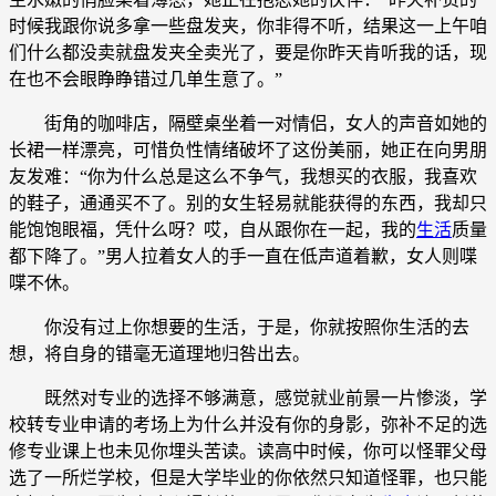
时候我跟你说多拿一些盘发夹，你非得不听，结果这一上午咱
们什么都没卖就盘发夹全卖光了，要是你昨天肯听我的话，现
在也不会眼睁睁错过几单生意了。”
街角的咖啡店，隔壁桌坐着一对情侣，女人的声音如她的
长裙一样漂亮，可惜负性情绪破坏了这份美丽，她正在向男朋
友发难：“你为什么总是这么不争气，我想买的衣服，我喜欢
的鞋子，通通买不了。别的女生轻易就能获得的东西，我却只
能饱饱眼福，凭什么呀？哎，自从跟你在一起，我的
生活
质量
都下降了。”男人拉着女人的手一直在低声道着歉，女人则喋
喋不休。
你没有过上你想要的生活，于是，你就按照你生活的去
想，将自身的错毫无道理地归咎出去。
既然对专业的选择不够满意，感觉就业前景一片惨淡，学
校转专业申请的考场上为什么并没有你的身影，弥补不足的选
修专业课上也未见你埋头苦读。读高中时候，你可以怪罪父母
选了一所烂学校，但是大学毕业的你依然只知道怪罪，也只能