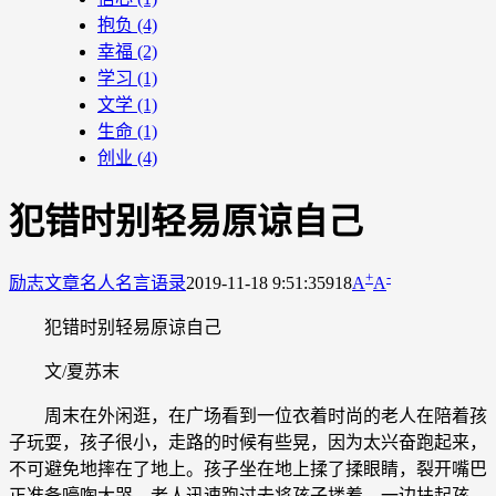
抱负
(4)
幸福
(2)
学习
(1)
文学
(1)
生命
(1)
创业
(4)
犯错时别轻易原谅自己
+
-
励志文章
名人名言语录
2019-11-18 9:51:35
918
A
A
犯错时别轻易原谅自己
文/夏苏末
周末在外闲逛，在广场看到一位衣着时尚的老人在陪着孩
子玩耍，孩子很小，走路的时候有些晃，因为太兴奋跑起来，
不可避免地摔在了地上。孩子坐在地上揉了揉眼睛，裂开嘴巴
正准备嚎啕大哭，老人迅速跑过去将孩子搂着，一边扶起孩