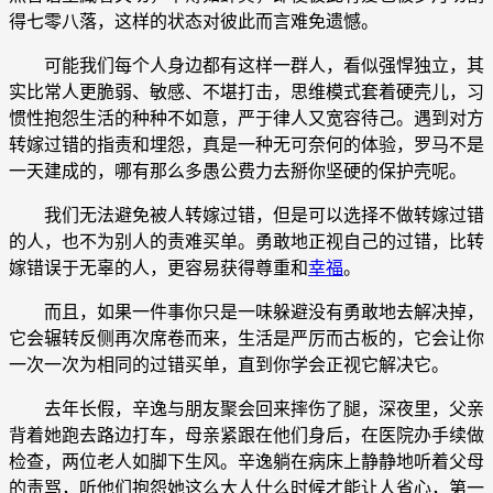
得七零八落，这样的状态对彼此而言难免遗憾。
可能我们每个人身边都有这样一群人，看似强悍独立，其
实比常人更脆弱、敏感、不堪打击，思维模式套着硬壳儿，习
惯性抱怨生活的种种不如意，严于律人又宽容待己。遇到对方
转嫁过错的指责和埋怨，真是一种无可奈何的体验，罗马不是
一天建成的，哪有那么多愚公费力去掰你坚硬的保护壳呢。
我们无法避免被人转嫁过错，但是可以选择不做转嫁过错
的人，也不为别人的责难买单。勇敢地正视自己的过错，比转
嫁错误于无辜的人，更容易获得尊重和
幸福
。
而且，如果一件事你只是一味躲避没有勇敢地去解决掉，
它会辗转反侧再次席卷而来，生活是严厉而古板的，它会让你
一次一次为相同的过错买单，直到你学会正视它解决它。
去年长假，辛逸与朋友聚会回来摔伤了腿，深夜里，父亲
背着她跑去路边打车，母亲紧跟在他们身后，在医院办手续做
检查，两位老人如脚下生风。辛逸躺在病床上静静地听着父母
的责骂，听他们抱怨她这么大人什么时候才能让人省心，第一