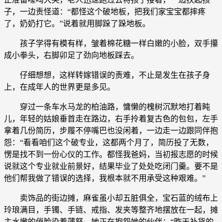
子，一边责怪道：“都怪这个破地板，把我们家宝宝都摔疼
了，奶奶打它。”说着就用脚跺了跺地板。
孩子学得有模有样，皱着棉花糖一样白嫩的小脸，双手攥
成小拳头，右脚卯足了劲向地板踩去。
仔细想想，这样转嫁错误的责难，不止是发生在孩子身
上，在成年人的世界更是多见。
穿过一条车水马龙的柏油路，慵懒的槐树沉默地打着盹
儿，年轻的姑娘垂首走在路边，右手拎着复古色的包包，左手
拿着几份简历，步履不停嘴巴也没闲着，一边走一边跟同伴抱
怨：“看看咱们这个破专业，这都两个月了，简历投了无数，
愣是找不到一份心仪的工作。都怪我爸妈，当初报志愿的时候
说就这个专业就业前景好，结果毕业了处处吃闭门羹。要不是
他们帮我做了错误的选择，我根本就不用承受这种艰难。”
卖饰品的街边摊，麻雀虽小却五脏俱全，宝石蓝的绒布上
玲琅满目，手镯、手链、戒指、发夹等整齐地摆放在一起，摊
主水嫩的俏脸染着薄怒，她正在抱怨她的伙伴：“昨天补货的