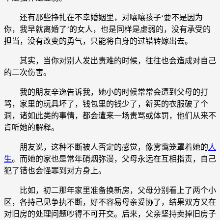
还有那些挣扎在不幸婚姻里，对嚷嚷孩子‘要不是因为
你，我早就离婚了’的女人，也是同样是虚弱的，没有承受的
担当，没有改变的勇气，只能将自身的过错转嫁出去。
其实，当你对别人发出责难的时候，往往也会造成对自己
的二次伤害。
我的朋友辛逸告诉我，她小的时候常常会遭到父母的打
骂，家里的玩具坏了，钱包里的钱少了，新买的衣服破了个
洞，诸如此类的事情，都会遭来一场责骂或体罚，他们从来不
肯听她的解释。
朋友说，这种不断被人否定的感觉，像雾霭笼罩着她的
人
生
。而她的家也是常年硝烟弥漫，父母永远在互相指责，自己
犯了错也会怪罪到对方身上。
比如，初二那年家里准备换新房，父母分别看上了两个小
区，各持己见争执不断，好不容易母亲妥协了，结果双方又在
对旧房的处理问题吵得不可开交。后来，父亲坚持卖掉旧房子