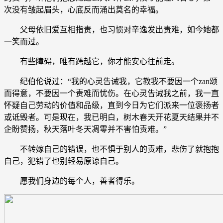
次没有皱起眉头，心底反而涌出莫名的幸福。
父母依旧爱互相指责，也习惯对辛逸发出责难，如今她都
一笑而过。
有些障碍，唯有跨越它，你才能安心往前走。
纪伯伦说过：“我的心灵告诫我，它教我不要因一个zan颂
而得意，不要因一个责难而忧伤。在心灵告诫我之前，我一直
怀疑自己劳动的价值和品级，直到今日为它们派来一位褒扬者
或诋毁者。可是现在，我已明白，树木春天开花夏天结果并不
企盼赞扬，秋天落叶冬天凋零并不害怕责难。”
不转嫁自己的错误，也不惧于别人的责难，悲伤了就抱抱
自己，犯错了也别轻易原谅自己。
愿我们身边的每个人，善者得乐。