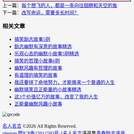
上一篇：
每个想飞的人，都是一条向往翅膀和天空的鱼
下一篇：
改写命运，需要多长时间？
相关文章
搞笑励志故事5则
励志幽默有深意的故事精选
乐观心态的幽默小故事5则精选
搞笑的哲理小故事6则
幽默风趣有哲理的故事
有道理的搞笑的故事
我还要拼了命地努力，才能换来一个普通的人生
幽默搞笑且正能量的小故事精选
这3个价值亿万的故事，改变了我的人生
正能量幽默风趣小故事
名人名言
©
2026 All Rights Reserved.
sitemap
.
鄂ICP备15011593号-1
名人名言
语录集
青春励志语录
、