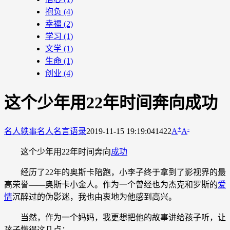
抱负
(4)
幸福
(2)
学习
(1)
文学
(1)
生命
(1)
创业
(4)
这个少年用22年时间奔向成功
+
-
名人轶事
名人名言语录
2019-11-15 19:19:04
1422
A
A
这个少年用22年时间奔向
成功
经历了22年的奥斯卡陪跑，小李子终于拿到了影视界的最
高荣誉——奥斯卡小金人。作为一个曾经也为杰克和罗斯的
爱
情
沉醉过的伪影迷，我也由衷地为他感到高兴。
当然，作为一个妈妈，我更想把他的故事讲给孩子听，让
孩子懂得这几点：