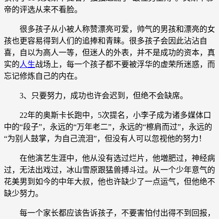
帝的评选从来不看脸。
很多孩子从小被人称赞漂亮可爱，帅气的男孩和漂亮的女
孩也更容易得到人们的追捧和青睐。很多孩子会因此沾沾自
喜，自以为高人一等，但迷人的外表，并不是成功的资本，真
实的
人生
战场上，每一个孩子都不要被浮华的虚荣所迷惑，而
忘记修炼自己的内在。
3、只要努力，成功也许会迟到，但绝不会缺席。
22年的奥斯卡长跑中，5次提名，小李子成为诸多媒体口
中的“段子”，永远的“万年老二”，永远的“檫肩而过”，永远的
“为别人鼓掌，为自己流泪”，但没有人可以忽视他的努力！
在他演艺生涯中，他从没有选过烂片，他増肥过，神经病
过，无法出戏过，冰山雪原跟猛兽搏斗过。从一个少年意气的
花美男到如今的中年大叔，他也许缺少了一点运气，但他绝不
缺少努力。
每一个家长都应该告诉孩子，不要害怕付出得不到回报，