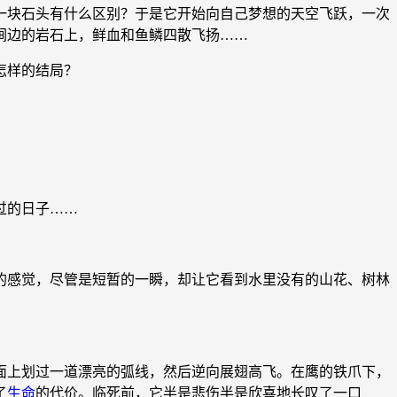
块石头有什么区别？于是它开始向自己梦想的天空飞跃，一次
涧边的岩石上，鲜血和鱼鳞四散飞扬……
怎样的结局？
过的日子……
感觉，尽管是短暂的一瞬，却让它看到水里没有的山花、树林
上划过一道漂亮的弧线，然后逆向展翅高飞。在鹰的铁爪下，
了
生命
的代价。临死前，它半是悲伤半是欣喜地长叹了一口