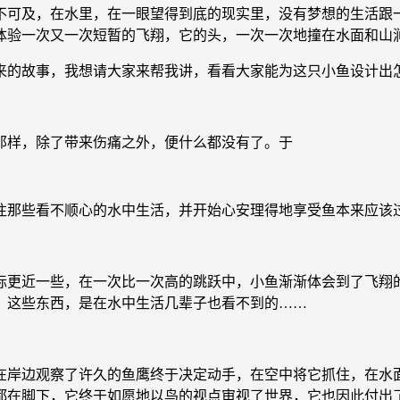
可及，在水里，在一眼望得到底的现实里，没有梦想的生活跟一
体验一次又一次短暂的飞翔，它的头，一次一次地撞在水面和山
的故事，我想请大家来帮我讲，看看大家能为这只小鱼设计出
样，除了带来伤痛之外，便什么都没有了。于
往那些看不顺心的水中生活，并开始心安理得地享受鱼本来应该
更近一些，在一次比一次高的跳跃中，小鱼渐渐体会到了飞翔的
，这些东西，是在水中生活几辈子也看不到的……
岸边观察了许久的鱼鹰终于决定动手，在空中将它抓住，在水面
都在脚下，它终于如愿地以鸟的视点审视了世界，它也因此付出