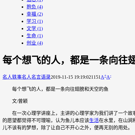
抱负
(4)
幸福
(2)
学习
(1)
文学
(1)
生命
(1)
创业
(4)
每个想飞的人，都是一条向往
+
-
名人轶事
名人名言语录
2019-11-15 19:19:02
1151
A
A
每个想飞的人，都是一条向往翅膀和天空的鱼
文/曾颖
在一次心理学讲座上，主讲的心理学家为我们讲了一个故事
的愿望都觉得不可理喻，认为鱼儿本应该
生活
在水里，在山涧
儿不该有的梦想，除了让自己不开心之外，便再无别的用处。