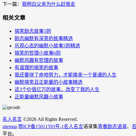
下一篇：
我明白父亲为什么赶我走
相关文章
搞笑励志故事5则
励志幽默有深意的故事精选
乐观心态的幽默小故事5则精选
搞笑的哲理小故事6则
幽默风趣有哲理的故事
有道理的搞笑的故事
我还要拼了命地努力，才能换来一个普通的人生
幽默搞笑且正能量的小故事精选
这3个价值亿万的故事，改变了我的人生
正能量幽默风趣小故事
名人名言
©
2026 All Rights Reserved.
sitemap
.
鄂ICP备15011593号-1
名人名言
语录集
青春励志语录
、
平台。