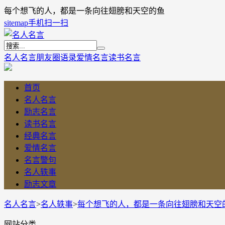
每个想飞的人，都是一条向往翅膀和天空的鱼
sitemap
手机扫一扫
名人名言
朋友圈语录
爱情名言
读书名言
首页
名人名言
励志名言
读书名言
经典名言
爱情名言
名言警句
名人轶事
励志文章
名人名言
>
名人轶事
>
每个想飞的人，都是一条向往翅膀和天空
网站分类