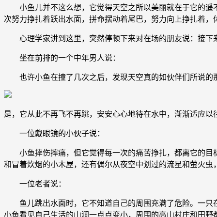
小鱼儿并不这么想，它觉得天空之所以美丽就在于它的遥不
次努力挣扎着跃出水面，拼命摆动着尾巴，努力向上挣扎着，
心理学家讲到这里，突然停顿下来对在场的朋友说：接下来
坐在前排的一个中年男人说：
也许小鱼在撞了几次之后，发现天空真的如伙伴们所说的那
是，它从此不再飞不再跳，安安心心地待在水中，渐渐适应以
一位戴眼镜的小伙子说：
小鱼摔伤摔痛，但它觉得每一次的痛苦挣扎，都离它的目标
和冒着炊烟的小木屋，还有偶尔从夜空中划过的流星和萤火虫
一位老者说：
鱼儿跳出水面时，它不知道自己的周围充满了危险。一只在
小鱼看见自己生活的山涧一点点变小，周围的高山村庄和田野