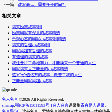
下一篇：
改写命运，需要多长时间？
相关文章
搞笑励志故事5则
励志幽默有深意的故事精选
乐观心态的幽默小故事5则精选
搞笑的哲理小故事6则
幽默风趣有哲理的故事
有道理的搞笑的故事
我还要拼了命地努力，才能换来一个普通的人生
幽默搞笑且正能量的小故事精选
这3个价值亿万的故事，改变了我的人生
正能量幽默风趣小故事
名人名言
©
2026 All Rights Reserved.
sitemap
.
鄂ICP备15011593号-1
名人名言
语录集
青春励志语录
、
名言警句
、读书名言、爱情名言等各种文体文章为一体的精品