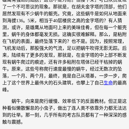
了一个不可思议的现象。那就是，在胡夫金字塔的顶部，他们
居然发现有不少蜗牛的躯壳。究竟，这些蜗牛是如何从地面来
到海拔136。5米，相当于40层楼房之高的金字塔的？有人猜
测，或许，是雄鹰从地面叼上来的美味佳肴，但在每一个躯壳
里，蜗牛的身体都毫发无损。这确实很难解释。那么，是粘附
在飞机的表面，最终坠落下来的？也不是。因为，按照常理，
飞机发动后，那股强大的气流，足以把蜗牛吹得无影无踪。后
来，陆续有了更多的发现，那就是，在金字塔的中上部不断发
现有蜗牛爬过的痕迹，还有许多粘附在塔体已经干枯掉的蜗
牛。原来，这些号称爬行速度最慢的蜗牛，经过无数次的坠
落，一个月、两个月，最终，竟是自己从塔基，一步一步，爬
上了这个世界上最伟大的石头建筑，也攀上了自己
生命
的最高
峰。
蜗牛，向来是爬行缓慢、效率低下的反面教材。但正是这
种看似懒散懈怠的小虫子，做出了连人类不依靠外力都无法达
到的壮举。那一刻，几乎所有的考古队员都有了一种深深的感
触与震撼。