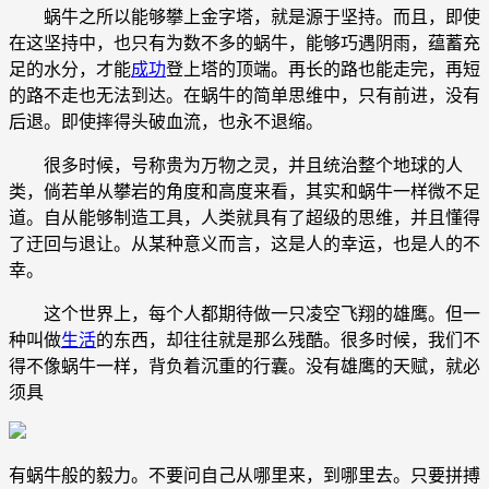
蜗牛之所以能够攀上金字塔，就是源于坚持。而且，即使
在这坚持中，也只有为数不多的蜗牛，能够巧遇阴雨，蕴蓄充
足的水分，才能
成功
登上塔的顶端。再长的路也能走完，再短
的路不走也无法到达。在蜗牛的简单思维中，只有前进，没有
后退。即使摔得头破血流，也永不退缩。
很多时候，号称贵为万物之灵，并且统治整个地球的人
类，倘若单从攀岩的角度和高度来看，其实和蜗牛一样微不足
道。自从能够制造工具，人类就具有了超级的思维，并且懂得
了迂回与退让。从某种意义而言，这是人的幸运，也是人的不
幸。
这个世界上，每个人都期待做一只凌空飞翔的雄鹰。但一
种叫做
生活
的东西，却往往就是那么残酷。很多时候，我们不
得不像蜗牛一样，背负着沉重的行囊。没有雄鹰的天赋，就必
须具
有蜗牛般的毅力。不要问自己从哪里来，到哪里去。只要拼搏