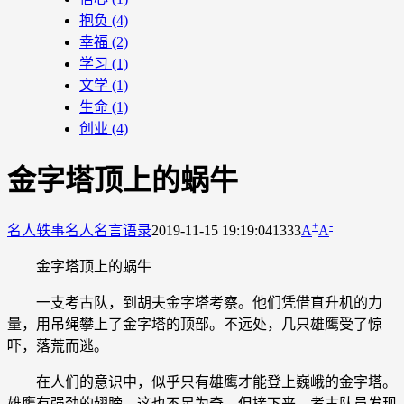
抱负
(4)
幸福
(2)
学习
(1)
文学
(1)
生命
(1)
创业
(4)
金字塔顶上的蜗牛
+
-
名人轶事
名人名言语录
2019-11-15 19:19:04
1333
A
A
金字塔顶上的蜗牛
一支考古队，到胡夫金字塔考察。他们凭借直升机的力
量，用吊绳攀上了金字塔的顶部。不远处，几只雄鹰受了惊
吓，落荒而逃。
在人们的意识中，似乎只有雄鹰才能登上巍峨的金字塔。
雄鹰有强劲的翅膀，这也不足为奇。但接下来，考古队员发现