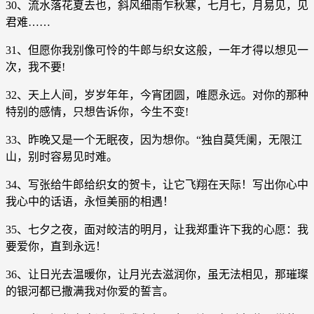
30、流水落花夏去也，斜风细雨乍秋寒，七月七，月易见，见
君难……
31、但愿你我别像可怜的牛郎与织女这般，一年才得以想见一
次，我不要!
32、天上人间，岁岁年年，今宵团圆，唯愿永远。对你的那种
特别的感情，只想告诉你，今生不变!
33、昨晚又是一个无眠夜，因为想你。“独自莫凭阑，无限江
山，别时容易见时难。
34、写张给牛郎给织女的贺卡，让它飞翔在天际！写出你心中
我心中的话语，永恒美丽的相遇！
35、七夕之夜，面对皎洁的明月，让我郑重许下我的心愿：我
要爱你，直到永远！
36、让日光去温暖你，让月光去滋润你，虽无法相见，那璀璨
的银河都已撒满我对你爱的誓言。