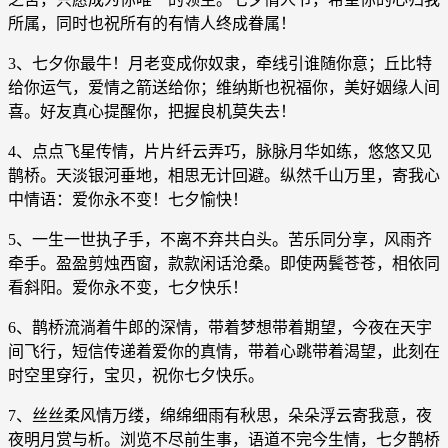
所属，同时也祝所有的有情人终成眷属！
3、七夕你最牛！月老变成你奴隶，牵线引谁随你意；丘比特
给你运气，爱情之箭送给你；维纳斯也祝福你，美好姻缘人间
喜。好友真心提醒你，把握良机莫失去！
4、点点飞星传情，片片纤云弄巧，脉脉月华如练，悠悠又见
鹊桥。天淡银河垂地，相思无计回避。纵然千山万里，寄我心
中情语：爱你永不变！七夕愉快！
5、一生一世执子手，不离不弃共白头。苦乐同分享，风雨齐
牵手。盈盈剪烛西窗，款款闲话沧桑。即使两鬓苍苍，相依同
看斜阳。爱你永不变，七夕快乐！
6、鹊桥流淌着牛郎的深情，带着梦想带着期望，今夜在天宇
间飞行，短信传递着爱你的真情，带着心跳带着渴望，此刻在
时空里穿行，宝贝，祝你七夕快乐。
7、丝丝柔风情万缕，绵绵细雨有秋思，朵朵浮云寄我意，夜
夜明月赏与析。浏览不尽前生事，语道不完今生情，七夕鹊桥