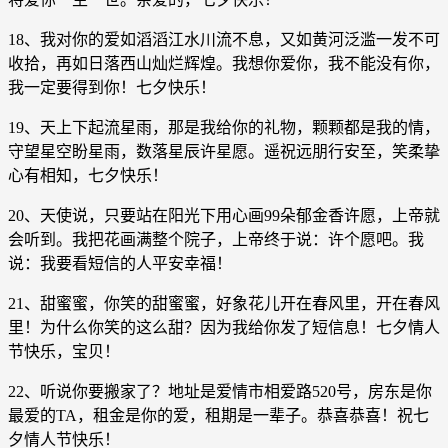
18、我对你的爱如滔滔江水川流不息，又如黄河泛滥一发不可
收拾，再如日落西山灿烂辉煌。我想你爱你，我不能没有你，
我一定要得到你！七夕快乐！
19、天上下起流星雨，那是我给你的礼物，颗颗都是我的情，
守望星空盼星雨，数落星辰许星愿。遥祝远朋行安至，笑柔挚
心有相知，七夕快乐！
20、天使说，只要站在阳光下用心画99朵郁金香许愿，上帝就
会听到。我把花画满整个院子，上帝终于说：许个愿吧。我
说：我要看短信的人平安幸福！
21、甜蜜蜜，你笑的甜蜜蜜，好象花儿开在春风里，开在春风
里！为什么你笑的这么甜？因为我给你发了短信息！七夕情人
节快乐，宝贝！
22、听说你要搬家了？地址是爱情市相爱路520号，房东是你
最爱的TA，租金是你的爱，租期是一辈子。恭喜恭喜！祝七
夕情人节快乐！