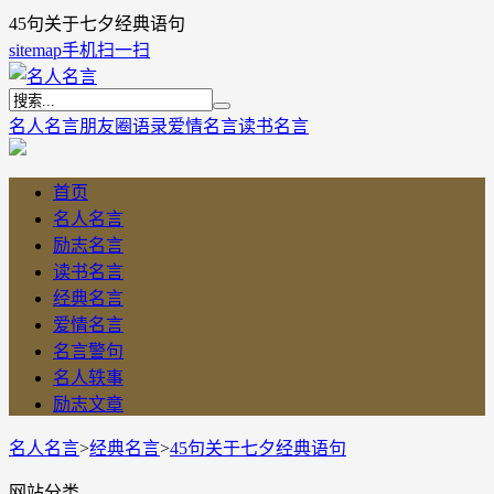
45句关于七夕经典语句
sitemap
手机扫一扫
名人名言
朋友圈语录
爱情名言
读书名言
首页
名人名言
励志名言
读书名言
经典名言
爱情名言
名言警句
名人轶事
励志文章
名人名言
>
经典名言
>
45句关于七夕经典语句
网站分类