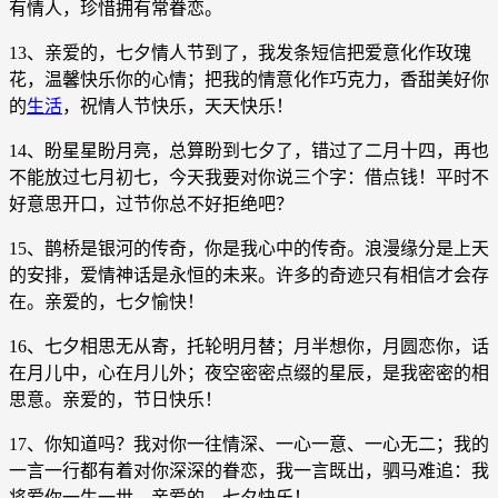
有情人，珍惜拥有常眷恋。
13、亲爱的，七夕情人节到了，我发条短信把爱意化作玫瑰
花，温馨快乐你的心情；把我的情意化作巧克力，香甜美好你
的
生活
，祝情人节快乐，天天快乐！
14、盼星星盼月亮，总算盼到七夕了，错过了二月十四，再也
不能放过七月初七，今天我要对你说三个字：借点钱！平时不
好意思开口，过节你总不好拒绝吧？
15、鹊桥是银河的传奇，你是我心中的传奇。浪漫缘分是上天
的安排，爱情神话是永恒的未来。许多的奇迹只有相信才会存
在。亲爱的，七夕愉快！
16、七夕相思无从寄，托轮明月替；月半想你，月圆恋你，话
在月儿中，心在月儿外；夜空密密点缀的星辰，是我密密的相
思意。亲爱的，节日快乐！
17、你知道吗？我对你一往情深、一心一意、一心无二；我的
一言一行都有着对你深深的眷恋，我一言既出，驷马难追：我
将爱你一生一世。亲爱的，七夕快乐！