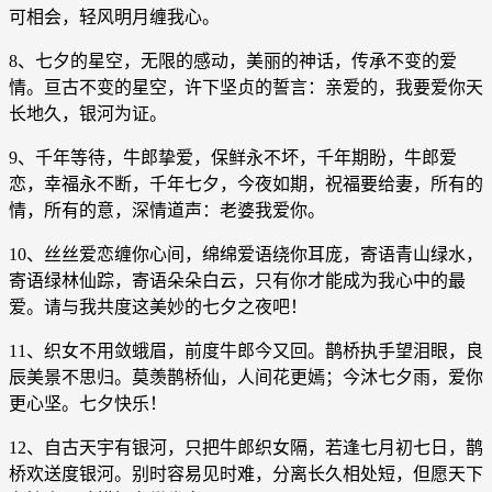
可相会，轻风明月缠我心。
8、七夕的星空，无限的感动，美丽的神话，传承不变的爱
情。亘古不变的星空，许下坚贞的誓言：亲爱的，我要爱你天
长地久，银河为证。
9、千年等待，牛郎挚爱，保鲜永不坏，千年期盼，牛郎爱
恋，幸福永不断，千年七夕，今夜如期，祝福要给妻，所有的
情，所有的意，深情道声：老婆我爱你。
10、丝丝爱恋缠你心间，绵绵爱语绕你耳庞，寄语青山绿水，
寄语绿林仙踪，寄语朵朵白云，只有你才能成为我心中的最
爱。请与我共度这美妙的七夕之夜吧！
11、织女不用敛蛾眉，前度牛郎今又回。鹊桥执手望泪眼，良
辰美景不思归。莫羡鹊桥仙，人间花更嫣；今沐七夕雨，爱你
更心坚。七夕快乐！
12、自古天宇有银河，只把牛郎织女隔，若逢七月初七日，鹊
桥欢送度银河。别时容易见时难，分离长久相处短，但愿天下