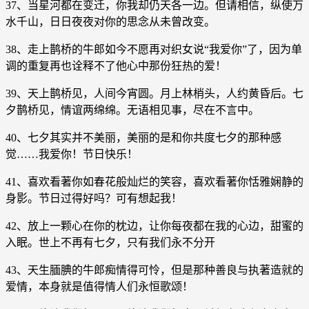
37、当星河都在变迁，你我却仍天各一边。但请相信，纵使万
水千山，日日夜夜对你的思念从未曾改变。
38、走上鹊桥的牛郎如今不愿再对织女说“我爱你”了，因为单
调的重复再也诠释不了他心中那份狂热的爱！
39、天上鹊桥见，人间今宵圆。月上林梢头，人约黄昏后。七
夕鹊桥见，情谊两绵绵。无语相见事，尽在不言中。
40、七夕其实并不美丽，美丽的是和你共度七夕的那种感
觉……我爱你！节日快乐！
41、喜欢看著你如春花般灿烂的笑容，喜欢看著你恬雅娴静的
身影。节日过得好吗？可有想起我！
42、放上一颗心在你的枕边，让你每夜都在我的心边，甜蜜的
入眠。世上不再有七夕，只有我们永不分开
43、天生腼腆的牛郎痴情得可怜，但是那种善良与执著造就的
爱情，本身就是值得情人们永恒歌颂！