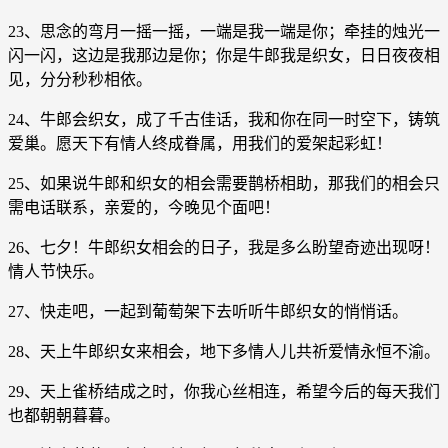
23、思念的弯月一摇一摇，一端是我一端是你；牵挂的烛光一
闪一闪，这边是我那边是你；你是牛郎我是织女，日日夜夜相
见，分分秒秒相依。
24、牛郎会织女，成了千古佳话，我和你在同一时空下，铸筑
爱巢。愿天下有情人终成眷属，用我们的爱架起彩虹！
25、如果说牛郎和织女的相会需要鹊桥相助，那我们的相会只
需电话联系，亲爱的，今晚见个面吧！
26、七夕！牛郎织女相会的日子，我是多么盼望奇迹出现呀！
情人节快乐。
27、快走吧，一起到葡萄架下去听听牛郎织女的悄悄话。
28、天上牛郎织女来相会，地下多情人儿共祈爱情永恒不渝。
29、天上雀桥结成之时，你我心丝相连，希望今后的每天我们
也都朝朝暮暮。