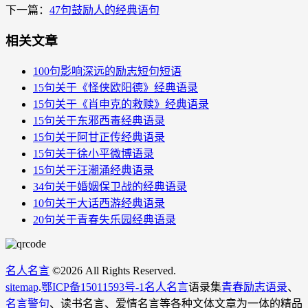
下一篇：
47句鼓励人的经典语句
相关文章
100句影响深远的励志短句短语
15句关于《怪侠欧阳德》经典语录
15句关于《肖申克的救赎》经典语录
15句关于东邪西毒​经典语录
15句关于阿甘正传​经典语录
15句关于徐小平微博语录
15句关于汪潮涌经典语录
34句关于婚姻保卫战​的经典语录
10句关于大话西游经典语录
20句关于青春失乐园经典语录
名人名言
©
2026 All Rights Reserved.
sitemap
.
鄂ICP备15011593号-1
名人名言
语录集
青春励志语录
、
名言警句
、读书名言、爱情名言等各种文体文章为一体的精品