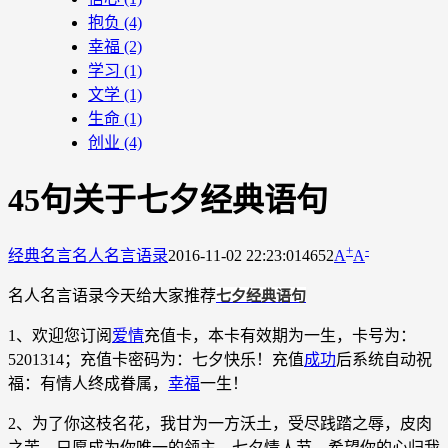
抱负
(4)
幸福
(2)
学习
(1)
文学
(1)
生命
(1)
创业
(4)
45句关于七夕经典语句
+
-
经典名言
名人名言语录
2016-11-02 22:23:01
4652
A
A
名人名言语录今天给大家推荐
七夕经典语句
1、欢迎您订阅
爱情
充值卡，本卡有效期为一生，卡号为：
5201314；充值卡密码为：七夕快乐！充值
成功
后系统自动祝
福：有情人终成眷属，
幸福
一生！
2、为了你这枝名花，我甘为一方沃土，受尽践踏之辱，皮肉
之苦，只愿成为你唯一的领主。七夕情人节，希望你的心归我