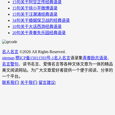
15句关于阿甘正传​经典语录
15句关于徐小平微博语录
15句关于汪潮涌经典语录
34句关于婚姻保卫战​的经典语录
10句关于大话西游经典语录
20句关于青春失乐园经典语录
名人名言
©
2026 All Rights Reserved.
sitemap
.
鄂ICP备15011593号-1
名人名言
语录集
青春励志语录
、
名言警句
、读书名言、爱情名言等各种文体文章为一体的精品
美文阅读网站。为广大文章爱好者提供一个便于阅读、分享的
一个平台。
联系我们
|
关于我们
|
留言建议
|