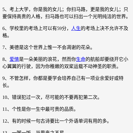
5、考上大学，你是我的女儿；你扫马路，更是我的女儿；只
要保持高贵的人格，扫马路也可以扫出一个光明纯洁的世界。
6、学校里的考场上可以有59分，
人生
的考场上决不允许不及
格。
7、美德是这个世界上惟一不会凋谢的花朵。
8、
爱情
是一朵美丽的浪花，然而你
生命
的航船却要绕开它小
心翼翼的行驶，因为你稚嫩的双桨运载不动神圣的职责。
9、不管怎样，你都是要学会培养自己有一项业余爱好或特
长。
10、错误犯过一次，尽可能的不要再犯第二次。
11、个性是你一生中最可贵的品质。
12、有的时候一句古诗要比一个外语单词有用的多。
13、一粥一饭，当思来之不易。