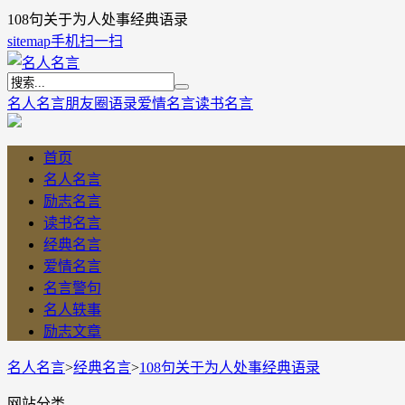
108句关于为人处事经典语录
sitemap
手机扫一扫
名人名言
朋友圈语录
爱情名言
读书名言
首页
名人名言
励志名言
读书名言
经典名言
爱情名言
名言警句
名人轶事
励志文章
名人名言
>
经典名言
>
108句关于为人处事经典语录
网站分类