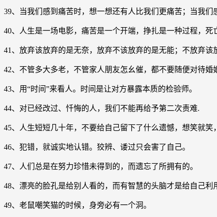
39、当我们感到痛苦时，想一想还有人比我们更痛苦；当我
40、人生是一场电影，痛苦是一个开端，挣扎是一种过程，死
41、放弃该放弃的是无奈，放弃不该放弃的是无能；不放弃该
42、不管多大多老，不管家人朋友怎幺催，都不要随便对待婚
43、用“时间”来看人。时间是让对方暴露本质的检验师。
44、对已经改过、忏悔的人，我们不能再给予第二次责难.
45、人生短短几十年，不要给自己留下了什么遗憾，想笑就笑
46、犯错，就诚实地认错。狡辨、诿过只会害了自己。
47、人们总是在努力珍惜未得到的，而遗忘了所拥有的。
48、漂亮的脸孔是给别人看的，而有智慧的头脑才是给自己利用
49、老鼠嘲笑猫的时候，身旁必有一个洞。