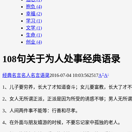
抱负
(4)
幸福
(2)
学习
(1)
文学
(1)
生命
(1)
创业
(4)
108句关于为人处事经典语录
+
-
经典名言
名人名言语录
2016-07-04 10:03:56
2517
A
A
1、儿子要穷养，长大了才知道奋斗；女儿要富教，长大了才
2、女人无所谓正派，正派是因为所受的诱惑不够；男人无所
3、人间两件事不能等：行善和尽孝。
4、在外面与朋友嬉游的时候，不要忘记家中孤独的老人。