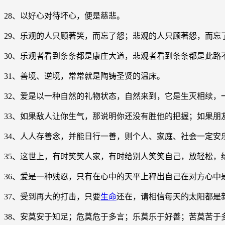
28、以好心对待坏心，便是慈悲。
29、乐观的人只顾著笑，而忘了怨；悲观的人只顾著怨，而忘
30、乐观者看到条条都是康庄大道，悲观者看到条条都是此路
31、善境、逆境，常常就是陶铸圣贤的温床。
32、爱是以一种自然的礼物状态，自然来到，它是生灭相续，
33、如果敌人让你生气，那说明你还没有胜他的把握；如果朋
34、人人存善念，并能日行一善，则个人、家庭、社会一定安
35、这世上，有时笑笑人家，有时给别人笑笑自己，放轻松，
36、爱是一种残忍，只有在心中的天平上秤出自己在对方心中
37、受到再大的打击，只要
生命
还在，请相信每天的太阳都是
38、安莫安于知足；危莫危于多言；乐莫乐于好善；苦莫苦于