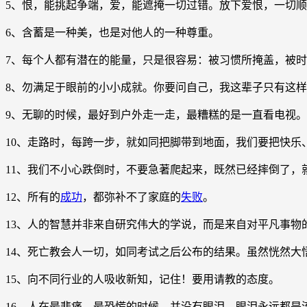
5、恨，能挑起争端，爱，能遮掩一切过错。放下爱恨，一切
6、含蓄是一种美，也是对他人的一种尊重。
7、每个人都有潜在的能量，只是很容易：被习惯所掩盖，被
8、勿满足于眼前的小小成就。你要问自己，我这辈子只有这
9、无聊的时候，最好到户外走一走，最糟糕的是一直看电视。
10、走路时，每跨一步，就如同把脚带到地面，我们要把快乐
11、我们不小心跌倒时，不要急著爬起来，既然已经摔倒了，
12、所有的
成功
，都弥补不了家庭的
失败
。
13、人的智慧并非来自研究伟大的学说，而是来自对平凡事物
14、死亡教会人一切，如同考试之后公布的结果。虽然恍然大
15、向不同行业的人吸收新知，记住！要用请教的态度。
16、人在最悲痛，最恐慌的时候，并没有眼泪，眼泪永远都是