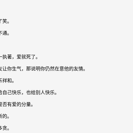
了笑。
不通。
一执著，爱就死了。
友让你生气，那说明你仍然在意他的友情。
乐祥和。
给自己快乐，也给别人快乐。
是否有爱的分量。
新的。
多贪。