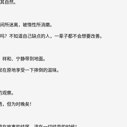
顺其自然。
时间所迷离，被惰性所消磨。
样吗？不知道自己缺点的人，一辈子都不会想要改善。
、祥和、宁静带到地面。
就在原地享受一下摔倒的滋味。
的观察。
悟，但为时晚矣！
流在故事的结尾，流在一切结束的时候！