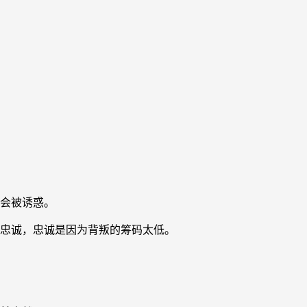
不会被诱惑。
谓忠诚，忠诚是因为背叛的筹码太低。