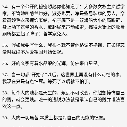
34、有一个公开的秘密想必你也知道了：大多数女权主义哲学
家，不管她叫菊兰也好，淑芬也罢，净是些易装癖的男人，穿
着高领毛衣来掩饰喉结，裙子底下是一双海船大小的高跟鞋，
身上洒了过量的香水，放起屁来声动如雷；搞得大街上的收费
厕所都立起了牌子：哲学家免入。
35、假如我要写什么，我根本就不管他格调不格调，正如谈恋
爱时我绝不从爱祖国开始谈起。
36、好的文字有着水晶般的光辉，仿佛来自星星。
37、当一切都“开始了”以后，这世界上再没有什么可怕的事。
我现在只是有点怕死。等死了以后就不怕了。
38、每个人的贱都是天生的，永远不可改变。你越想掩饰自己
的贱，就会更贱。唯一的逃脱办法就是承认自己的贱并设法喜
欢这一点。
39、人的一切痛苦,本质上都是对自己的无能的愤怒。