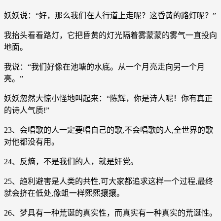
妖妖说：“好，那么我们在人行道上走呢？这昏黄的路灯呢？”
我抬头看看路灯，它把昏黄的灯光隔着雾蒙蒙的雾气一直投向
地面。
我说：“我们好像在池塘的水底。从一个月亮走向另一个月
亮。”
妖妖忽然大惊小怪地叫起来：“陈辉，你是诗人呢！你有真正
的诗人气质!”
23、会唱歌的人一定要唱自己的歌,不会唱歌的人,全世界的歌
对他都没有用。
24、反熵，不是我们的人，就是奸党。
25、趋利避害是人类的共性,可大家都追求这样一个过程,最终
就会挤在低处,像蛆一样熙熙攘攘。
26、梦具有一种荒诞的真实性，而真实有一种真实的荒诞性。