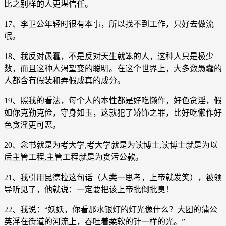
比之别样的人更堪信任。
17、李卫公年轻时很有本事，所以找不到工作，只好去做流
氓。
18、我反对愚蠢，不是反对天生就笨的人，这种人只是极少
数，而且这种人渴望变的聪明。在这个世界上，大多数愚蠢的
人都含有假装和弄假成真的成分。
19、照我的看法，每个人的本性都是好吃懒作，好色贪淫，假
如你克勤克俭，守身如玉，这就犯了矫饰之罪，比好吃懒作好
色贪淫更可恶。
20、念书就是为考大学,考大学就是为读博士,读博士就是为以
后主管工程,主管工程就是为贪污公款。
21、我引用昆德拉这句话（人类一思考，上帝就发笑），被领
导听见了，他就说：一定要把该上帝批倒批臭！
22、我说：“妖妖，你看那水银灯的灯光像什么？大团的蒲公
英浮在街道的河流上，吞吐着柔软的针一样的光。”