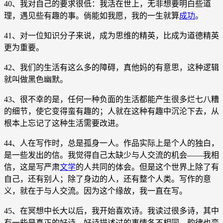
40、我对自己的要求很低：我活在世上，无非想要明白些道
理，遇见些有趣的事。倘能如我愿，我的一生就算
成功
。
41、对一位知识分子来说，成为思维的精英，比成为道德精英
更为重要。
42、我们的生活有这么多的障碍，真他妈的有意思，这种逻辑
就叫做黑色幽默。
43、很不幸的是，任何一种负面的生活都能产生很多烂七八糟
的细节，使它变得蛮有趣的；人就在这种有趣中沉沦下去，从
根本上忘记了这种生活需要改进。
44、人在写作时，总是孤身一人。作品实际上是个人的独白，
是一些发出的信。我觉得自己太缺少与人交流的机会——我相
信，这是写严肃
文学
的人共同的体会。但是这个世界上除了有
自己，还有别人；除了身边的人，还有整个人类。写作的意
义，就在于与人交流。因为这个缘故，我一直在写。
45、在冥想中长大以后，我开始喜欢诗。我读过很多诗，其中
有一些是真正的好诗。好诗描述过的事情各不相同，韵律也变