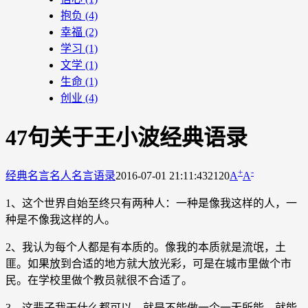
抱负
(4)
幸福
(2)
学习
(1)
文学
(1)
生命
(1)
创业
(4)
47句关于王小波经典语录
+
-
经典名言
名人名言语录
2016-07-01 21:11:43
2120
A
A
1、这个世界自始至终只有两种人：一种是像我这样的人，一
种是不像我这样的人。
2、我认为每个人都是有本质的。像我的本质就是流氓，土
匪。如果放到合适的地方就大放光彩，可是在城市里做个市
民。在学校里做个教员就很不合适了。
3、这辈子我干什么都可以，就是不能做一个一无所能，就能