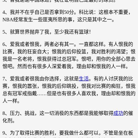
4、我并不在乎自己是否拿到50分。科比说：这根本不重要，
NBA经常发生一些匪夷所思的事，这只是其中之一。
5、就算世界抛弃了我，至少我还有篮球！
6、爱我或者恨我，两者必有其一。一直都这样。有人恨我的
比赛，我的狂妄自大；恨我的后仰投篮，我对胜利的渴望；恨
我是一名老将，恨我获得过总冠军。恨吧，用你的全部心思去
恨吧。然而也有很多人深爱着我，理由却和恨我的人一样。
7、爱我或者很我由你选择，这就是
生活
。有的人讨厌我的比
赛，恨我的嚣张，恨我的后仰跳投，恨我对比赛的痴狂，恨我
总有冠军戒指戴……但是也有很多人喜欢我，理由却和恨我的
人一样。
8、压力、挑战，这一切消极的东西都是我能够取得
成功
的催
化剂。
9、为了取得比赛的胜利，要我做什么都可以，不管是坐在板