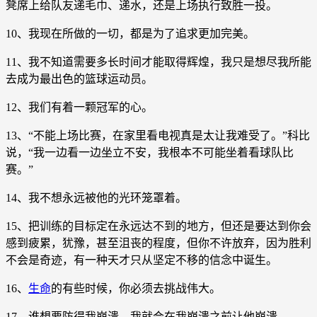
凳席上给队友递毛巾、递水，还是上场执行致胜一投。
10、我现在所做的一切，都是为了追求更加完美。
11、我不知道需要多长时间才能取得辉煌，我只是想尽我所能
去成为最出色的篮球运动员。
12、我们有着一颗冠军的心。
13、“不能上场比赛，在家里看电视真是太让我难受了。”科比
说，“我一边看一边坐立不安，我根本不可能坐着看球队比
赛。”
14、我不想永远被他的光环笼罩着。
15、把训练的目标定在永远达不到的地方，但还是要达到你会
感到疲累，犹豫，甚至沮丧的程度，但你不许放弃，因为胜利
不会是奇迹，有一种天才只从坚定不移的信念中诞生。
16、
生命
的有些时候，你必须去挑战伟大。
17、谁想要防得我崩溃，我就会在我崩溃之前让他崩溃。