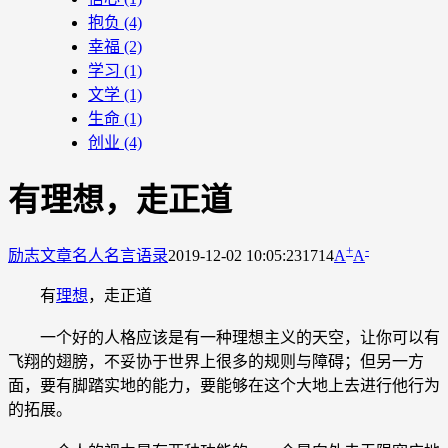
抱负
(4)
幸福
(2)
学习
(1)
文学
(1)
生命
(1)
创业
(4)
有理想，走正道
+
-
励志文章
名人名言语录
2019-12-02 10:05:23
1714
A
A
有
理想
，走正道
一个好的人格应该是有一种理想主义的天空，让你可以有
飞翔的翅膀，不妥协于世界上很多的规则与障碍；但另一方
面，要有脚踏实地的能力，要能够在这个大地上去进行他行为
的拓展。