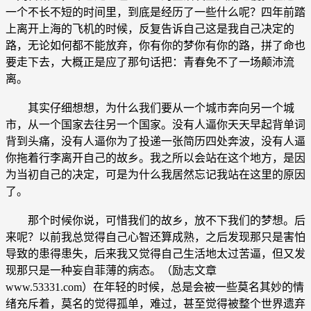
一个不长不短的时间里，到底是经历了一些什么呢？四年前踏
上离开上海的飞机的时候，反复告诉自己这是我自己决定的
路，无论如何都不能放弃，你有你的梦你有你的路，拼了命也
要走下去，大概正是应了那句话把：青春免不了一场颠沛流
离。
其实仔细想想，为什么我们要从一个城市奔向另一个城
市，从一个国家去往另一个国家。没有人逼你天天早起背单词
背到头痛，没有人逼你为了投递一张简历四处奔波，没有人逼
你拖着行李离开自己的故乡。我之所以会站在这个地方，是因
为当初自己的决定，可是为什么我居然忘记我站在这里的原因
了。
那个时候你说，可惜我们的故乡，放不下我们的梦想。后
来呢？以前我总觉得自己心智还算成熟，之后发现那只是害怕
导致的患得患失，后来我又觉得自己生活地太过苦逼，但又发
现那只是一种妄自菲薄的病态。（励志文章
www.53331.com）在年轻的时候，总是会被一些莫名其妙的情
绪充斥着，莫名的觉得孤单，难过，甚至觉得被整个世界遗弃