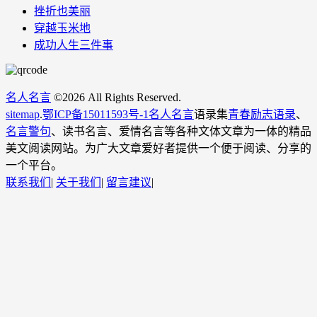
挫折也美丽
穿越玉米地
成功人生三件事
名人名言
©
2026 All Rights Reserved.
sitemap
.
鄂ICP备15011593号-1
名人名言
语录集
青春励志语录
、
名言警句
、读书名言、爱情名言等各种文体文章为一体的精品
美文阅读网站。为广大文章爱好者提供一个便于阅读、分享的
一个平台。
联系我们
|
关于我们
|
留言建议
|