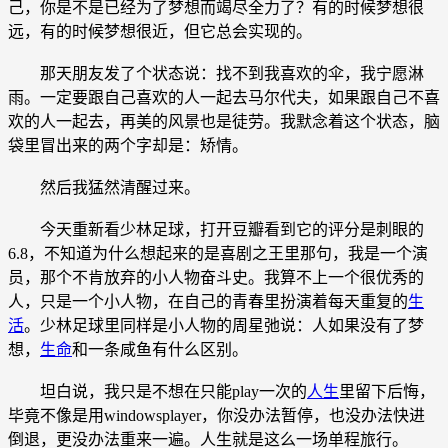
己，你是不是已经为了梦想而竭尽全力了？有的时候梦想很
远，有的时候梦想很近，但它总会实现的。
那天朋友发了个状态说：找不到我喜欢的伞，我宁愿淋
雨。一定要跟自己喜欢的人一起去马尔代夫，如果跟自己不喜
欢的人一起去，再美的风景也是徒劳。我默念着这个状态，脑
袋里冒出来的两个字却是：矫情。
然后我猛然清醒过来。
今天重新看少林足球，打开豆瓣看到它的评分是刺眼的
6.8，不知道为什么想起来的是喜剧之王里那句，我是一个演
员，那个不肯放弃的小人物奋斗史。我算不上一个很优秀的
人，只是一个小人物，在自己的青春里扮演着每天重复的
生
活
。少林足球里同样是小人物的周星弛说：人如果没有了梦
想，
生命
和一条咸鱼有什么区别。
坦白说，我只是不想在只能play一次的
人生
里留下后悔，
毕竟不像是用windowsplayer，你没办法暂停，也没办法快进
倒退，更没办法重来一遍。人生就是这么一场单程旅行。