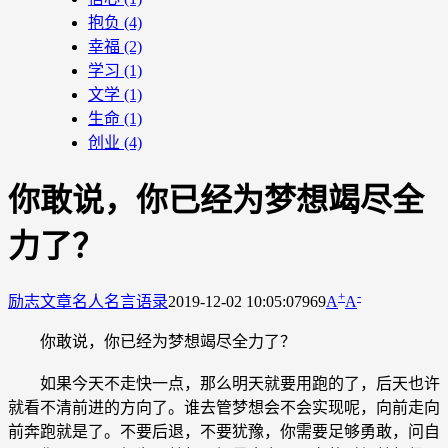
抱负
(4)
幸福
(2)
学习
(1)
文学
(1)
生命
(1)
创业
(4)
你敢说，你已经为梦想竭尽全
力了？
+
-
励志文章
名人名言语录
2019-12-02 10:05:07
969
A
A
你敢说，你已经为梦想竭尽全力了？
如果今天不走快一点，那么明天就要用跑的了，后天也许
就看不清前进的方向了。谁去管梦想会不会实现呢，向前走向
前奔跑就是了。不要后退，不要犹豫，你需要足够勇敢，问自