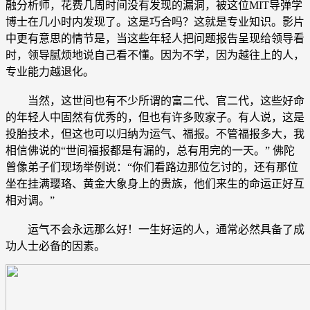
融分析师，花费几周时间没有发现的漏洞，被这位MIT导弹学
博士在几小时内发现了。这是巧合吗？这就是专业知识。影片
中更有意思的情节是，当这些年轻人把问题报告呈现给领导看
时，领导腻烦地说自己看不懂。因为不学，因为越往上的人，
专业能力越退化。
当然，这世间也有不少所谓的富二代、官二代，这些好命
的年轻人中固然有优秀的，但也有许多败家子。有人说，这是
投胎技术，但这也可以归纳为运气、福报。不管福报多大，我
相信佛说的“世间福报都是有漏的，总有用完的一天。” 佛陀
曾像弟子们现场举例说：“你们看路边那位乞讨的，还有那位
坐在挂满璎珞、黄金大象身上的贵族，他们来生的命运正好互
相对调。”
运气不会永远那么好！一生好运的人，通常必然具备了成
功人士必备的因素。