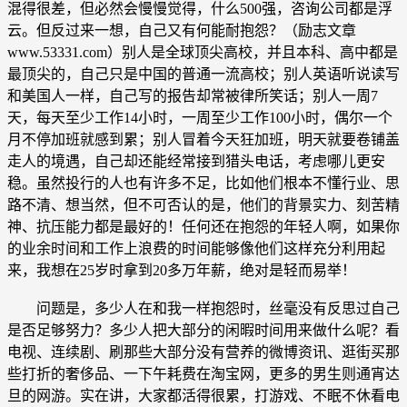
混得很差，但必然会慢慢觉得，什么500强，咨询公司都是浮
云。但反过来一想，自己又有何能耐抱怨？（励志文章
www.53331.com）别人是全球顶尖高校，并且本科、高中都是
最顶尖的，自己只是中国的普通一流高校；别人英语听说读写
和美国人一样，自己写的报告却常被律所笑话；别人一周7
天，每天至少工作14小时，一周至少工作100小时，偶尔一个
月不停加班就感到累；别人冒着今天狂加班，明天就要卷铺盖
走人的境遇，自己却还能经常接到猎头电话，考虑哪儿更安
稳。虽然投行的人也有许多不足，比如他们根本不懂行业、思
路不清、想当然，但不可否认的是，他们的背景实力、刻苦精
神、抗压能力都是最好的！任何还在抱怨的年轻人啊，如果你
的业余时间和工作上浪费的时间能够像他们这样充分利用起
来，我想在25岁时拿到20多万年薪，绝对是轻而易举！
问题是，多少人在和我一样抱怨时，丝毫没有反思过自己
是否足够努力？多少人把大部分的闲暇时间用来做什么呢？看
电视、连续剧、刷那些大部分没有营养的微博资讯、逛街买那
些打折的奢侈品、一下午耗费在淘宝网，更多的男生则通宵达
旦的网游。实在讲，大家都活得很累，打游戏、不眠不休看电