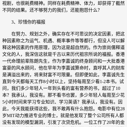
视剧，也很耗费精神。同样在耗费精神、体力，却获得了截然
不同的结果。还不够努力的我们，还能抱怨什么？
3、珍惜你的福报
在努力、规划之外，确实存在不可思议的决定因素，把这
种因素称之为运气、机遇、概率事件等等都行，但没人可以解
释这种因素的作用原理，因为这是超自然的。作为崇尚儒释道
文化的人，我深信这就是千古以来历代祖宗所说的福报。香港
一代命理前辈陈朗先生，作为李嘉诚的终身顾问和一大批香港
富豪的风水顾问，他在早年为李嘉诚算命时，直呼其人的财库
是满溢出来的，将来财富不可限量。但即便如此，李嘉诚先生
直到今天都每天工作8小时以上，坚持每周至少看1-2本书。试
问，我们多少年轻人一年到头看的富有营养的书，超过了10
本？我承认，我没有。那不看书也罢，多少年轻人每周至少花
5小时时间来学习专业知识、学习英语？我承认，我没有。因
此，今天我能获得这些，我不敢再有什么抱怨。电影中有位28
岁MIT动力推进专业的博士，就是他发现了整个公司所有人都
没有发现的模型漏洞，引发了次贷危机。一位工作了20年的金