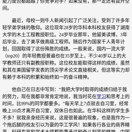
能力是否都超越了你竞争对手？如果没有，那一定还有提升空
间。
最近，母校一则牛人新闻引起了广泛关注，受到了许多年
轻学弟学妹的敬仰。这位现年28岁的华科本科校友获得了湖南
大学的木土工程教授职位。24岁毕业那年，他留美读博，3年
后毕业，去了美孚做高级工程师。随后作为国家千人青年计
划，回国取得了这份殊胜的成绩。一般来说，国内一流大学
（top20）的年轻教授普遍也在35岁至上，不少40岁以上的大
学教师还只有副教授职称。这位校友能取得这样的成绩，虽然
和其在美国留学发表的顶尖学术论文直接相关，但这等实力却
有赖于本科的积累和始终如一的奋斗精神。
他自己在日志中写到：“我把大学时取得的成绩归结于我
的努力，现在我都非常肯定地说，我当时花在
学习
和思考上的
时间，比99%的同学都要多。”每天早上7点就去自习室，经常
晚上10点才离开自习室，双休日也如此。在华科这样的学生多
不多？就我亲身经历来说，这是很普遍的现象，也是我作为一
个拖后腿的校友引以为豪的华工学风！如果各行各业的商界精
英、科研专家和学术大师都能秉承这种奋斗刻苦的精神，中国