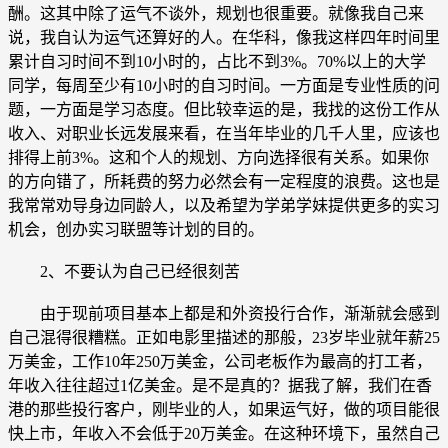
酬。这其中除了运气不谈外，规划也很重要。就像我自己来
说，我自认为运气还算好的人。在华科，像我这样四年时间里
累计自习时间不到10小时的，占比不到3%。70%以上的大学
同学，每周至少有10小时的自习时间。一方面是专业性质的问
题，一方面是学习态度。但比较幸运的是，我找的这份工作从
收入、对职业长远发展来看，在当年毕业的几千人里，应该也
排得上前3%。这和个人的规划、方向选择很有关系。如果你
的方向错了，所耗费的努力必然会有一定程度的浪费。这也是
我常常劝导身边同龄人，以及希望为学弟学妹提供更多的实习
机会，创办实习联盟等计划的目的。
2、不要认为自己已经很刻苦
由于现前项目基本上都是和外资投行合作，渐渐就会感到
自己混得很糟糕。正如电影里描述的那般，23岁毕业就年薪25
万美金，工作10年250万美金，公司老板作为最高的打工者，
年收入往往超过1亿美金。是不是真的？据我了解，我们在香
港的那些投行客户，刚毕业的人，如果运气好，做的项目能很
快上市，年收入不会低于20万美金。在这种环境下，虽然自己