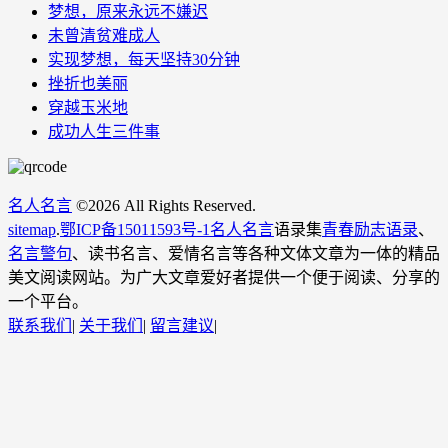
梦想，原来永远不嫌迟
未曾清贫难成人
实现梦想，每天坚持30分钟
挫折也美丽
穿越玉米地
成功人生三件事
名人名言
©
2026 All Rights Reserved.
sitemap
.
鄂ICP备15011593号-1
名人名言
语录集
青春励志语录
、
名言警句
、读书名言、爱情名言等各种文体文章为一体的精品
美文阅读网站。为广大文章爱好者提供一个便于阅读、分享的
一个平台。
联系我们
|
关于我们
|
留言建议
|