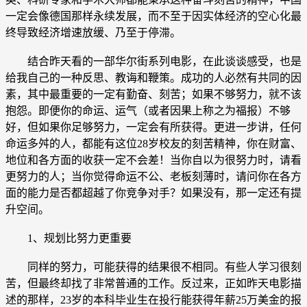
一定会像德国那样永续发展，而不至于因实体经济的空心化最
终导致经济增速放缓、乃至于停滞。
结合昨天看的一部华尔街系列电影，在此谈谈感受，也是
给我自己的一种反思、教诲和鞭策。成功的人必然有共同的因
素，其中最重要的一定有勤奋、刻苦；如果不够努力，就不该
抱怨。即便你的命运、运气（或者因果上称之为福报）不够
好，但如果你足够努力，一定会有所获得。更进一步讲，任何
命运多舛的人，都能有这位28岁校友的刻苦精神，你在财富、
地位和各方面的收获一定不会差！当你自以为很努力时，请看
更努力的人；当你觉得命运不公、老板刻薄时，请问你在各方
面的能力是否都超越了你竞争对手？如果没有，那一定还有提
升空间。
1、规划比努力更重要
同样的努力，可能获得的结果很不相同。有些人学习很刻
苦，但最终却找了非常普通的工作。反过来，正如昨天电影描
述的那样，23岁的本科毕业生在投行能获得年薪25万美金的报