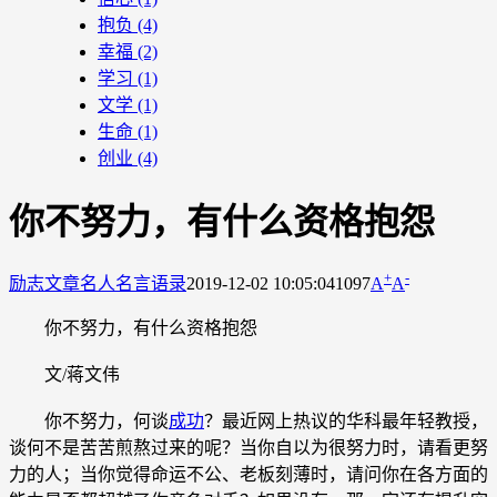
抱负
(4)
幸福
(2)
学习
(1)
文学
(1)
生命
(1)
创业
(4)
你不努力，有什么资格抱怨
+
-
励志文章
名人名言语录
2019-12-02 10:05:04
1097
A
A
你不努力，有什么资格抱怨
文/蒋文伟
你不努力，何谈
成功
？最近网上热议的华科最年轻教授，
谈何不是苦苦煎熬过来的呢？当你自以为很努力时，请看更努
力的人；当你觉得命运不公、老板刻薄时，请问你在各方面的