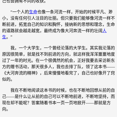
己也会拥有不同的收获。
“一个人的
生命
也像一条河流一样，开始的时候平凡、渺
小，没有任何引人注目的壮丽。但只要我们能够像河流一样不
断前进，拓宽自己的知识和胸怀，接纳新的思想和理念，生命
的道路就会越走越宽，最终成为像大河奔流一样的壮阔
人
生
。”
我，一个大学生，一个曾经沦落的大学生。其实我沦落的
原因很简单，就是找不到前进的方向，就这样我浑浑噩噩地度
过了一年的时光。在一个很偶然的机会，正好我要去采访新东
方的赠书活动，那天很多人，我也去排了队，领了这本书——
《大河奔流的精神》，后来慢慢地看完了，自己也好像开了窍
似的。
我在不断地阅读这本书的时候，也在不断地回想从前的自
己——是什么让从前的自己可以不断地前进，不断地坚持，而
现在却不能呢？答案随着书本一页一页地掀开——那就是方
向。