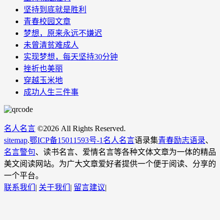
坚持到底就是胜利
青春校园文章
梦想，原来永远不嫌迟
未曾清贫难成人
实现梦想，每天坚持30分钟
挫折也美丽
穿越玉米地
成功人生三件事
名人名言
©
2026 All Rights Reserved.
sitemap
.
鄂ICP备15011593号-1
名人名言
语录集
青春励志语录
、
名言警句
、读书名言、爱情名言等各种文体文章为一体的精品
美文阅读网站。为广大文章爱好者提供一个便于阅读、分享的
一个平台。
联系我们
|
关于我们
|
留言建议
|