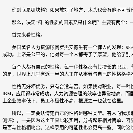
你到底是哪块料？如果放对了地方，木头也会有他不可替代
那么，决定“料”的性质的因素又是什么呢？主要有两个：
首先来看性格。
美国著名人力资源顾问罗杰安德生有一个惊人的发现：98%
成功。上帝是公平的，他对每一个人都寄予了厚望，他给了别
每个人都有自己的性格，每一种性格都有其擅长的职业，有
的是，世界上几乎有近一半的人正在从事着与自己的性格格格
性格无好坏优劣，只有合适与否。如果找对职业，每一种性
IBM，应用得非常成功，人力资源管理的效率也异常地高。而
土企业效率低下、员工积极性不高，根源之一也就在这里。
所以，一定要认清楚自己的性格是哪种类型。有人向我求助职
测评》，一是因为这个工具比较实用，分析起来相对简单，容易
是否与性格相吻合。这样录用的可能性也会更高一些。同时这