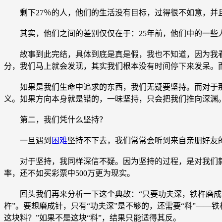
剩下27％的人，他们的生活没有目标，过得很不如意，并且
其实，他们之间的差别仅仅在于：25年前，他们中的一些人
故事到此完结，具体到底是真是假，我也不知道，因为我看
分，我们马上就会发现，其实我们根本没有时间停下来发呆。
如果是我们生命中追求的东西，我们无疑要坚持。而对于那
义。如果方向本身就是错的，一味坚持，只会把我们推向深渊
第二，我们凭什么坚持？
一旦遇到
困难
坚持不下去，我们常常会听到来自亲朋好友的
对于坚持，我同样深信不疑。因为坚持的过程，是对我们毅力
率，还不如买彩票中500万更为现实。
回头我们再来分析一下这个典故：“只要功夫深，铁杵磨成针”
杵”。要想磨成针，只有“功夫深”是不够的，还需要“料”——
这块料？”如果不是这块“料”，结果只能适得其反。