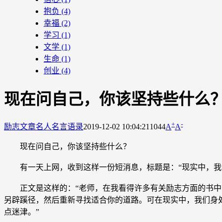
抱负
(4)
幸福
(2)
学习
(1)
文学
(1)
生命
(1)
创业
(4)
现在问自己，你该坚持些什么
+
-
励志文章
名人名言语录
2019-12-02 10:04:21
1044
A
A
现在问自己，你该坚持些什么？
有一天上网，收到这样一份短消息，标题是：“现实中，我
正文是这样的：“老师，在我看得许多有关励志方面的书中
另辟蹊径，然后重新寻找适合你的道路。可在现实中，我们身
点迷津。”