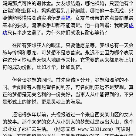
妈妈那点可怜的退休金。女友想结婚，哪怕裸婚，只要他有个
正常的职业即可。妈妈想看到儿孙绕膝，哪怕他一事无成，只
要他能够懂得脚踏实地便是
幸福
。女友与母亲的这点最简单最
基本的要求，流浪歌手却都不能满足。他一再叫嚣：我距离
成
功
只有半步之遥了。为什么你们就没有耐心等待？
在所有梦想狂人的眼里，只要他愿意等，梦想总有一天会
施与怜悯和恩宠。可梦想不是慈善家。永远不会因为哪个表现
得过分可怜就悲天悯人地给予关怀。它需要的从来都是板上钉
钉的成功份额，比如才华，比如勤奋。
但奢谈梦想的同时。首先应该区分开，梦想和渴望的不
同。世间所有人都热望名闻利养，可名闻利养远不是梦想。真
正的梦想是无关名利的一份美好，当事人从中能得到的，不只
是形式上的愉悦，更是灵魂上的满足。
还记得多年以前，央视报道过一个来自西安某山区的女人
的故事。那个30岁的女人从小到大的梦想就是走出大山，像个
职业女子那样去生活。（励志文章 www.53331.com）可彼时