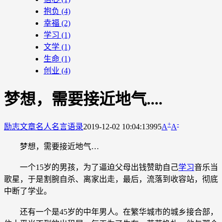
抱负
(4)
幸福
(2)
学习
(1)
文学
(1)
生命
(1)
创业
(4)
梦想，需要接近地气....
+
-
励志文章
名人名言语录
2019-12-02 10:04:13
995
A
A
梦想，需要接近地气…
一个15岁的男孩，为了逼迫父母出钱赞助自己
学习
音乐当
歌星，于是割腕自杀、离家出走，最后，流落到收容站，彻底
中断了学业。
还有一个是45岁的中年男人。在繁华城市的城乡接合部，