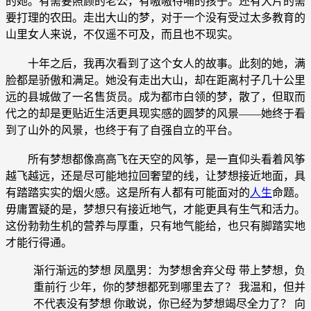
的她。有需要照顾的老公，有嗷嗷待哺的孩子。还有大片的需
要打理的农田。走出大山的梦，对于一个没有受过太多教育的
山里女人来说，不仅遥不可及，而且也不现实。
十年之后，我再次看到了这个女人的故事。此刻的她，满
脸都是骄傲和满足。她没有走出大山，却在距离村子几十公里
远的县城做了一名售货员。成为都市白领的梦，散了，但取而
代之的却是更贴近生活更具现实感的圆梦的风景——她终于看
到了山外的风景，也终于有了自强自立的平台。
所有梦想都像高高飞在天空的风筝，是一直仰头看着风筝
越飞越远，还是尽可能地拉回奢望的线，让梦想接近地面，具
有踏踏实实的烟火感。这是所有人都有可能面对的
人生
命题。
毋庸置疑的是，梦想只有接近地气，才能更具有生气和活力。
这份勃勃生机的营养与厚重，只有地气能给，也只有脚踏实地
才能行得通。
渐行渐远的梦想 凤凰男：为梦想舍弃父母 带上梦想，负
重前行 少年，你的梦想都死到哪里去了？ 我温和，但并
不代表没有梦想 你敢说，你已经为梦想竭尽全力了？ 向