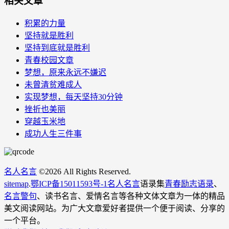
相关文章
积累的力量
坚持就是胜利
坚持到底就是胜利
青春校园文章
梦想，原来永远不嫌迟
未曾清贫难成人
实现梦想，每天坚持30分钟
挫折也美丽
穿越玉米地
成功人生三件事
名人名言
©
2026 All Rights Reserved.
sitemap
.
鄂ICP备15011593号-1
名人名言
语录集
青春励志语录
、
名言警句
、读书名言、爱情名言等各种文体文章为一体的精品
美文阅读网站。为广大文章爱好者提供一个便于阅读、分享的
一个平台。