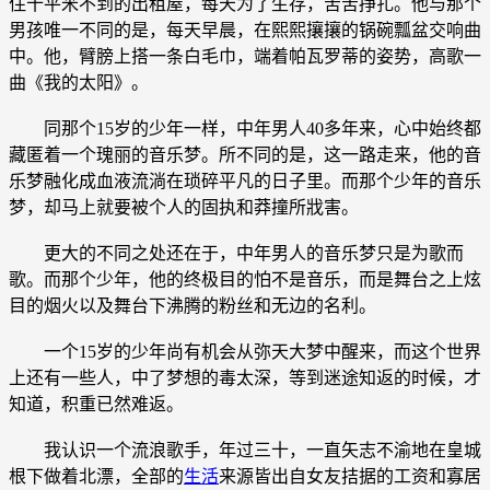
住十平米不到的出租屋，每天为了生存，苦苦挣扎。他与那个
男孩唯一不同的是，每天早晨，在熙熙攘攘的锅碗瓢盆交响曲
中。他，臂膀上搭一条白毛巾，端着帕瓦罗蒂的姿势，高歌一
曲《我的太阳》。
同那个15岁的少年一样，中年男人40多年来，心中始终都
藏匿着一个瑰丽的音乐梦。所不同的是，这一路走来，他的音
乐梦融化成血液流淌在琐碎平凡的日子里。而那个少年的音乐
梦，却马上就要被个人的固执和莽撞所戕害。
更大的不同之处还在于，中年男人的音乐梦只是为歌而
歌。而那个少年，他的终极目的怕不是音乐，而是舞台之上炫
目的烟火以及舞台下沸腾的粉丝和无边的名利。
一个15岁的少年尚有机会从弥天大梦中醒来，而这个世界
上还有一些人，中了梦想的毒太深，等到迷途知返的时候，才
知道，积重已然难返。
我认识一个流浪歌手，年过三十，一直矢志不渝地在皇城
根下做着北漂，全部的
生活
来源皆出自女友拮据的工资和寡居