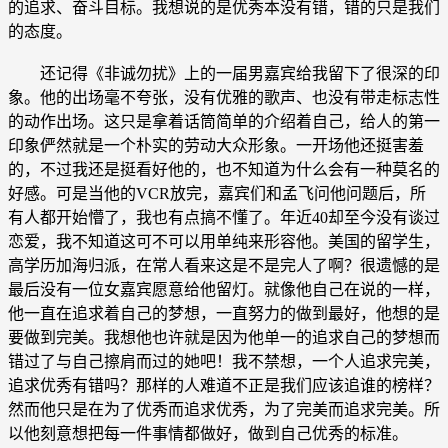
的追求、奋斗目标。我想说的是优秀本没有错，错的只是我们
的态度。
还记得《非诚勿扰》上的一届男嘉宾给我留下了很深的印
象。他的出场毫不夸张，没有优雅的歌声、也没有带走标志性
的动作出场。这只是拿着话筒简单的介绍着自己，给人的第一
印象俨然就是一个朴实的劳动大众形象。一开场他还挺害羞
的，不过我还是挺看好他的，也不知道为什么会有一种莫名的
好感。可是当他的VCR放完，嘉宾们和孟飞问他问题后，所
有人都开始懵了，我也有点搞不懂了。年近40却至今没有谈过
恋爱，我不知道这可不可以用单纯来形容他。美国的留学生，
高学历加海归派，在常人看来这是不是完人了啊？很遗憾的是
最后没有一位女嘉宾愿意给他留灯。就像他自己在说的一样，
他一直在追求着自己的梦想，一直努力的做到最好，他想的是
要做到完美。我想他也许就是因为他单一的追求自己的梦想而
错过了与自己擦肩而过的她吧！我不禁想，一个人追求完美，
追求优秀有错吗？那样的人难道不正是我们应该追谁的榜样？
然而他只是在为了优秀而追求优秀，为了完美而追求完美。所
以他刻意想把每一件事情都做好，做到自己优秀的标准。