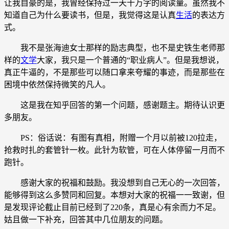
让我自豪的是，我曾经保持过一天十万字的阅读量。虽然我不
知道自己为什么要读书，但是，我觉得这是认真
生活
的表达方
式。
我不是张海迪女士那样的励志典型，也不是史铁生老师那
样的
文学
大家，我只是一个普通的“职业病人”。但是我想说，
真正牛逼的，不是那些可以随口拿来夸耀的事迹，而是那些在
困境中依然保持微笑的凡人。
这是我在知乎回答的第一个问题，感谢题主。期待认识更
多朋友。
PS：俗话说：有图有真相，附赠一个月以前被120拉走，
抢救时扎的套管针一枚。此针为软管，可在人体停留一月而不
跑针。
感谢大家的祝福和鼓励。我没想到自己无心的一次回答，
能够得到这么多赞同和回复。本想对大家的祝福一一致谢，但
是发现评论截止目前已经到了220条，真是心有余而力不足。
姑且做一下补充，回答其中几位朋友的问题。