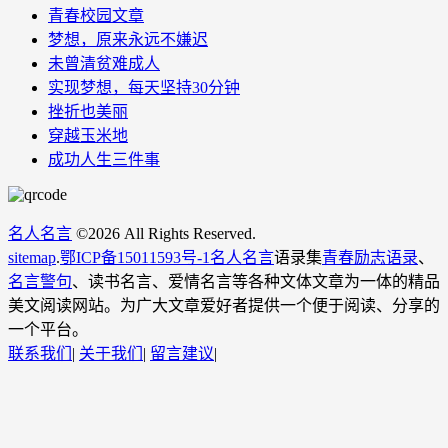
青春校园文章
梦想，原来永远不嫌迟
未曾清贫难成人
实现梦想，每天坚持30分钟
挫折也美丽
穿越玉米地
成功人生三件事
名人名言
©
2026 All Rights Reserved.
sitemap
.
鄂ICP备15011593号-1
名人名言
语录集
青春励志语录
、
名言警句
、读书名言、爱情名言等各种文体文章为一体的精品
美文阅读网站。为广大文章爱好者提供一个便于阅读、分享的
一个平台。
联系我们
|
关于我们
|
留言建议
|