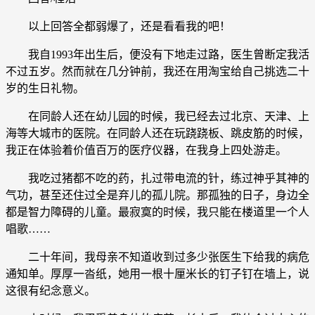
以上回答全都弱爆了，还是看看我的吧！
我自1993年出生后，便没有下地走过路，医生曾断定我活
不过五岁。然而就在几分钟前，我还在用淘宝给自己挑选二十
岁的生日礼物。
在同龄人还在幼儿园的时候，我已经去过北京、天津、上
海等大城市的医院。在同龄人还在玩跷跷板、跳皮筋的时候，
我正在体验着价值百万的医疗仪器，在我身上四处游走。
我吃过猪都不吃的药，扎过带电流的针，练过神乎其神的
气功，甚至还住过全是弃儿的孤儿院。那孤独的日子，身边全
都是智力障碍的儿童。最寂寞的时候，我只能在楼道里一个人
唱歌……
二十年间，我母亲不知道收到过多少张医生下给我的病危
通知单。厚厚一沓纸，她用一根十厘米长的钉子钉在墙上，说
这很有纪念意义。