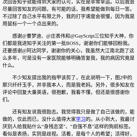
次回答知乎就能得到大家的认可，实在是非常幸运。以后我会
尽量回答知友的问题，有可能的话，我希望能做到每日一答。
不过除了自己水平有限之外，我的打字速度会很慢，因为我是
用鼠标一个一个点出来的。
感谢@曹梦迪、@庄表伟和@GayScript三位知乎大神，你
们都是我进知乎关注的第一批BOSS，谢谢你们能够回粉我。
还要感谢@阿达同学，谢谢你的关心，我虽然大江南北跑了这
么多年，可是没有一家医院能够明确答复我，我的病因究竟是
什么。
不少知友提出我的指甲该剪了，在此说明一下，图2中的
那只纤纤玉手，并非我本人，而是我老妈。另外，很多知友在
评论中回复大量英语，很抱歉，我看不懂，但还是很感谢你
们。
还有知友说我很励志。我觉得我只是做了自己该做的，能
做的，仅此而已，没什么值得大家
学习
的。从小到大，我最讨
厌别人给我贴什么“身残志坚”、“自强不息”这样的狗屁标签。
看似是表扬，实则是歧视。活着，是每个人的希望；活得好，