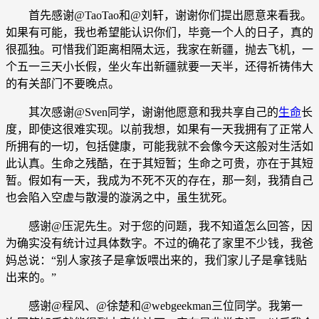
首先感谢@TaoTao和@刘轩，谢谢你们提出愿意来看我。
如果有可能，我也希望能认识你们，毕竟一个人的日子，真的
很孤独。可惜我们距离相隔太远，我家在新疆，抛去飞机，一
个五一三天小长假，坐火车出新疆就要一天半，还得祈祷伟大
的有关部门不要晚点。
其次感谢@Sven同学，谢谢他愿意和我共享自己的
生命
长
度，即使这很难实现。以前我想，如果有一天我拥有了正常人
所拥有的一切，包括健康，可能我就不会像今天这般对生活如
此认真。生命之残酷，在于其短暂；生命之可贵，亦在于其短
暂。假如有一天，我成为不死不灭的存在，那一刻，我猜自己
也会陷入空虚与散漫的漩涡之中，虽生犹死。
感谢@压泥先生。对于您的问题，我不知道怎么回答，因
为确实没有统计过具体数字。不过的确花了家里不少钱，我爸
妈总说：“别人家孩子是拿饭喂出来的，我们家儿子是拿钱贴
出来的。”
感谢@程风、@徐楚和@webgeekman三位同学。我第一