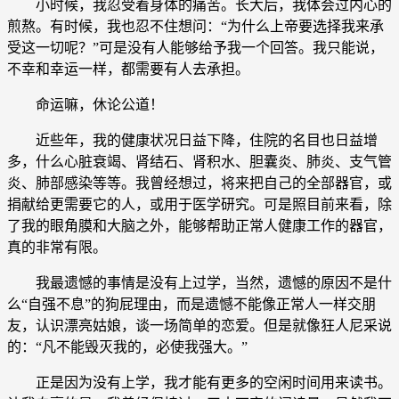
小时候，我忍受着身体的痛苦。长大后，我体会过内心的
煎熬。有时候，我也忍不住想问：“为什么上帝要选择我来承
受这一切呢？”可是没有人能够给予我一个回答。我只能说，
不幸和幸运一样，都需要有人去承担。
命运嘛，休论公道！
近些年，我的健康状况日益下降，住院的名目也日益增
多，什么心脏衰竭、肾结石、肾积水、胆囊炎、肺炎、支气管
炎、肺部感染等等。我曾经想过，将来把自己的全部器官，或
捐献给更需要它的人，或用于医学研究。可是照目前来看，除
了我的眼角膜和大脑之外，能够帮助正常人健康工作的器官，
真的非常有限。
我最遗憾的事情是没有上过学，当然，遗憾的原因不是什
么“自强不息”的狗屁理由，而是遗憾不能像正常人一样交朋
友，认识漂亮姑娘，谈一场简单的恋爱。但是就像狂人尼采说
的：“凡不能毁灭我的，必使我强大。”
正是因为没有上学，我才能有更多的空闲时间用来读书。