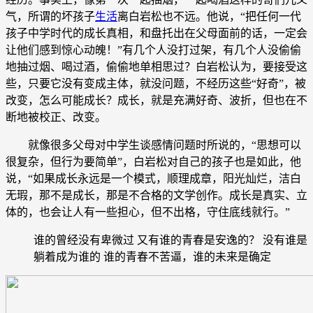
气，所谓的坏孩子
生活
离白岩松也不远。他说，“把任何一代
孩子中学时代的成长真相，和盘托出在父母面前的话，一定会
让他们感到惊心动魄！”有几个人没打过架，有几个人没偷偷
地抽过烟、喝过酒，偷偷地单相思过？白岩松认为，要接受这
些，只要它没有变成主体，就没问题，不经历这些“好奇”，被
改变，怎么可能成长？成长，就是充满好奇、波折，但也在不
断地被校正、改变。
就像很多父母对中学生谈感情问题时所说的，“思想可以
很复杂，但行为要简单”，白岩松对自己的孩子也是如此，他
说，“如果成长永远是一个模式，顺理成章，阳光灿烂，洁白
无瑕，那不是成长，那是不合格的文学创作。成长是真实、立
体的，也会让人有一些担心，但不出格，守住底线就行。”
谁的曾经没有卑微过 又有谁的青春是安逸的？ 没有谁是
躺着成为谁的 谁的青春不苦逼，谁的未来是确定