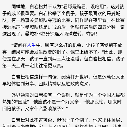
同样地，白岩松并不认为“看球是瞎看，没啥用”，这对孩
子的成长很重要。白岩松举了个例子，孩子最喜欢的是曼城
队，有一场事关曼城队夺冠的比赛，同样是在夜里看。在比赛
接近尾声时曼城队还是1∶2落后，但就在最后的四五分钟，奇
迹出现了，曼城补时3分钟连入两球逆转，夺冠！
“请问在
人生
中，哪有这么好的机会，让孩子感受到不放
弃，结果可能会发生改变的例子。课堂上给不了。”因此，即
便是在那天，孩子一直到两三点还没睡，但白岩松相信，孩子
第二天上课一定比往常更认真。
白岩松相信这样一句话：阅读打开世界，但是运动让人更
早地体验到分享、团队精神以及胜败的意义。
外界通常对白岩松有一个误解，就是作为一个全国人民都
熟知的“国脸”，他应该不是一个好父亲，“他那么忙，哪来时
间陪孩子，又拿什么影响孩子？”
白岩松对此不置可否，但他举了个例子，他家里住顶层，
每到晚上坐电梯回家。上了顶层后，他都会摁下“1层”，让电