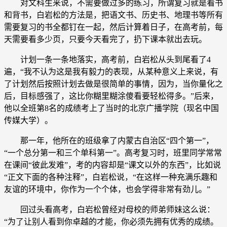
对文科生来说，不需要做过多的练习，所谓复习就是看书
和背书，白岩松的方法是，把语文书、历史书、地理书等所有
需要复习的书全都钉在一起，然后计算着日子，在高考前，每
天需要看多少页，只要今天看完了，扔下课本就出去玩。
计划一条一条地落实，高考前，白岩松从头到尾看了4
遍，“我不认为这是我有毅力的表现，从某种意义上来说，有
了计划然后按照计划去做是很简单的事情，因为，当你量化之
后，目标感强了，这比你糊里糊涂傻看要轻松得多。”后来，
他以全班第8名的成绩考上了当时的北京广播学院（现名中国
传媒大学）。
那一年，他所在的班级拿了内蒙古自治区“四个第一”，
“一个总分第一和三个单科第一”。高考复习时，班里同学常常
在课间“彼此发难”，考的内容却是“课文以外的东西”，比如说
“正文下面的各种注释”，白岩松说，“在这样一种充满乐趣和
友谊的环境中，你作为一个个体，也会学得非常有劲儿。”
回过头看高考，白岩松曾经对母校的师弟师妹这么说：
“为了让别人看到你卓越的才能，你必须先拥有优秀的成绩。