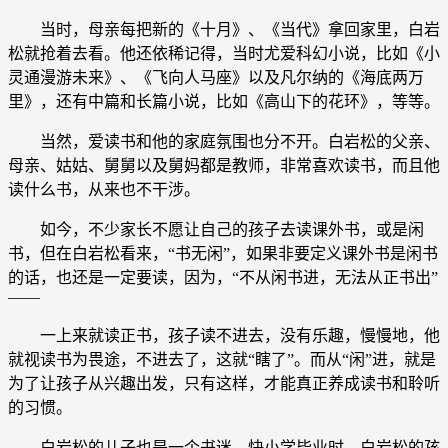
当时，母亲每把新的《十月》、《当代》拿回家里，白岩
松就抢着去看。他还依稀记得，当时尤爱科幻小说，比如《小
灵通漫游未来》、《飞向人马座》以及凡尔纳的《海底两万
里》，还有中篇和长篇小说，比如《高山下的花环》，等等。
当然，爱读书和他的家庭氛围也分不开。白岩松的父亲、
母亲、姑姑、舅舅以及舅妈都是教师，非常喜欢读书，而且他
读什么书，从来也不干涉。
如今，不少家长不愿让自己的孩子去读课外书，或是闲
书，但在白岩松看来，“书无闲”，如果非要定义课外书是闲书
的话，也还是一定要读，因为，“不从闲书进，无法从正书出”
——
一上来就读正书，孩子读不进去，没有乐趣，慢慢地，他
就视读书为畏途，不进去了，这就“瞎了”。而从“闲”进，就是
为了让孩子从兴趣出发，只有这样，才能真正养成读书和聆听
的习惯。
白岩松的儿子也是一个书迷。快小学毕业时，白岩松的孩