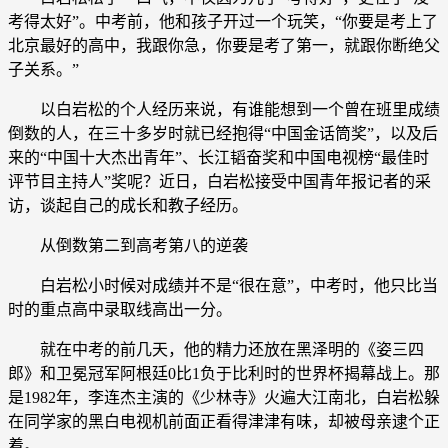
考得太好”。中考前，他和孩子开过一个玩笑，“你要是考上了
北京最好的高中，我跟你急，你要是考了第一，就跟你断绝父
子关系。”
以白岩松的个人经历来说，有谁能想到一个曾在班里成绩
倒数的人，在三十多岁时就已经抱得“中国金话筒奖”，以及后
来的“中国十大杰出青年”、长江韬奋奖和中国电视榜“最佳时
评节目主持人”奖呢？近日，白岩松接受中国青年报记者的采
访，谈起自己的成长和教子经历。
从倒数第二到高考第八的逆袭
白岩松小时候对成绩并不是“很在意”，中考时，他只比当
时的重点高中录取线高出一分。
就在中考的前几天，他的精力还放在黑泽明的《姿三四
郎》和卫冕冠军阿根廷0比1负于比利时的世界杯揭幕战上。那
是1982年，李连杰主演的《少林寺》火遍大江南北，白岩松躲
在同学家的黑白电视机前面正看得津津有味，却被母亲逮个正
着。