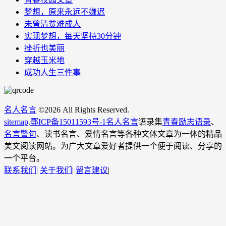
梦想，原来永远不嫌迟
未曾清贫难成人
实现梦想，每天坚持30分钟
挫折也美丽
穿越玉米地
成功人生三件事
名人名言
©
2026 All Rights Reserved.
sitemap
.
鄂ICP备15011593号-1
名人名言
语录集
青春励志语录
、
名言警句
、读书名言、爱情名言等各种文体文章为一体的精品
美文阅读网站。为广大文章爱好者提供一个便于阅读、分享的
一个平台。
联系我们
|
关于我们
|
留言建议
|