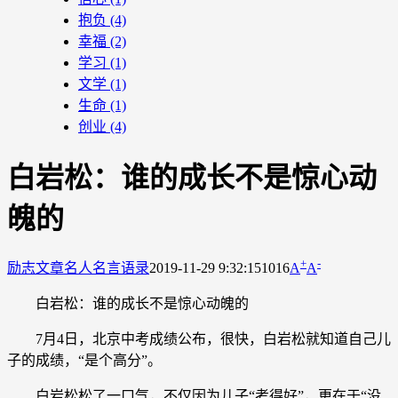
抱负
(4)
幸福
(2)
学习
(1)
文学
(1)
生命
(1)
创业
(4)
白岩松：谁的成长不是惊心动
魄的
+
-
励志文章
名人名言语录
2019-11-29 9:32:15
1016
A
A
白岩松：谁的成长不是惊心动魄的
7月4日，北京中考成绩公布，很快，白岩松就知道自己儿
子的成绩，“是个高分”。
白岩松松了一口气，不仅因为儿子“考得好”，更在于“没