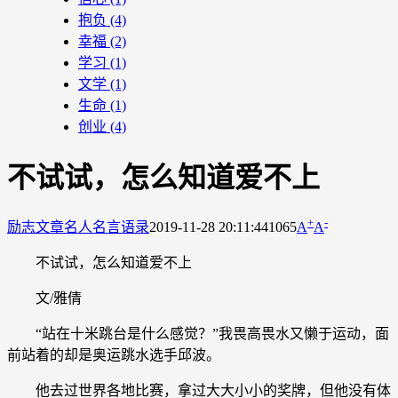
抱负
(4)
幸福
(2)
学习
(1)
文学
(1)
生命
(1)
创业
(4)
不试试，怎么知道爱不上
+
-
励志文章
名人名言语录
2019-11-28 20:11:44
1065
A
A
不试试，怎么知道爱不上
文/雅倩
“站在十米跳台是什么感觉？”我畏高畏水又懒于运动，面
前站着的却是奥运跳水选手邱波。
他去过世界各地比赛，拿过大大小小的奖牌，但他没有体