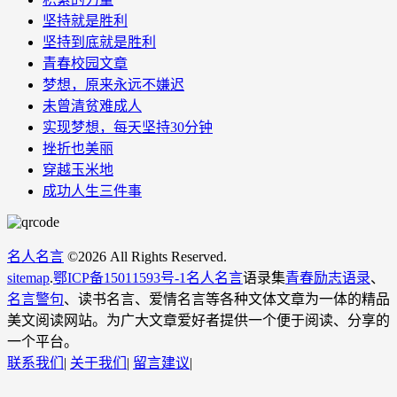
坚持就是胜利
坚持到底就是胜利
青春校园文章
梦想，原来永远不嫌迟
未曾清贫难成人
实现梦想，每天坚持30分钟
挫折也美丽
穿越玉米地
成功人生三件事
名人名言
©
2026 All Rights Reserved.
sitemap
.
鄂ICP备15011593号-1
名人名言
语录集
青春励志语录
、
名言警句
、读书名言、爱情名言等各种文体文章为一体的精品
美文阅读网站。为广大文章爱好者提供一个便于阅读、分享的
一个平台。
联系我们
|
关于我们
|
留言建议
|