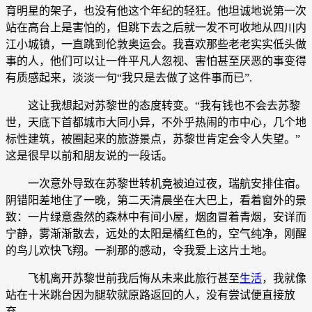
育明星的架子，也没有他这个年纪的轻狂。他坦诚地说第一次
站在高台上是害怕的，但跳下去之后就一发不可收地从四川内
江小城镇，一直跳到伦敦奥运会。我喜欢那些老老实实低头做
事的人，他们可以让一件平凡人忽视、害怕甚至厌恶的事变得
有质感起来，淡淡一句“我只是去做了这件事而已”.
这让我想起对苏黎世的态度转变。“我有钱也不会去苏黎
世，天底下首都城市大同小异，不外乎热闹的市中心，几个地
标性建筑，被圈起来的旅游景点，苏黎世肯定会令人失望。”
这是很早以前和朋友说的一段话。
一次意外导致在苏黎世转机竟被迫过夜，瑞航安排住宿。
阴错阳差地住了一晚，第二天清晨坐在大巴上，看着窗外的景
致：一片绿意盎然的森林中有间小屋，烟囱冒着青烟，安详而
宁静，雾渐渐散去，远处的太阳是橘红色的，空气纯净，刚醒
的鸟儿欢快飞翔。一刹那的感动，令我爱上这片土地。
飞机离开苏黎世前我后悔从未来此旅行甚至
生活
，我就像
站在十米跳台因为腿软就原路返回的人，没有尝试便直接放
弃。