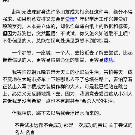
起初无法理解身边许多朋友成为相亲狂这件事，缘分不得
强求，如果刻意安排又怎会是
爱情
？年纪学历工作兴趣爱好一
项项罗列，人本是立体的，却化作单薄白纸上的数据和标签。
但因为苏黎世，突然醒悟：不试试，你又怎么知道爱不上呢？
不带偏见的人，总能在拐弯处遇见意想不到的惊喜。
一个梦想，一座城，一个人，去接近去了解去尝试，比起
带着偏见的人，更容易得到命运的奖赏，更容易
成功
。
我害怕过朝九晚五暗无天日的小职员生活，害怕每天一成
不变地在大城市挤车上下班哪也去不了总堵在路上，害怕穿着
正装出入写字楼成为装模作样的大人，可是我已经站在跳台
上，必须义无反顾地跳下去，因为，我愿意去尝试这从小别人
告诉我是没有希望一点也不有趣甚至“会杀人”的生活。
但我相信，跳下去以后我会浮出水面来的。
不尝试永远都不会成功 那是一次成功的尝试 关于尝试的
名人 名言