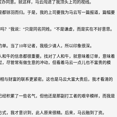
宣办同意。就这样，马云闯进了我顶头上司的视线。
都铩羽而归。于是，我的上司要我为马云写一篇报道，篇幅要
吗？”我说：“只是同名同姓。”不是谦虚，而是实在不好意思。
单。当了10年记者，我极少请人，所以印象很深。
和牛的信息都很重要。找对了人和牛，就意味着订单，意味着
过，尽管常有做生意的冲动，但看着马云一点儿也不富贵的模
相与财富的联系更紧密。这也是马云大富大贵后，我才看清的
已经积累了一些名气，但他还是那副打工者的艰辛模样，而我是
式，我才意识到，此人原来很精。后来，马云融到了资。