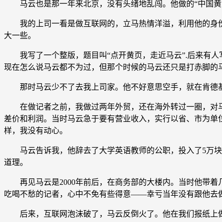
马云也是那一年来北京，没有头绪地乱闯。他做的“中国黄页
我的上司一看是做互联网的，立马热情洋溢，利用他的身份
大一些。
我写了一个整版，题目叫“点开黄页，走近马云”.后来有人写
现在怎么说马云都不为过，但那个时候的马云还只是打赤脚的
那时马云少不了去我上司家。他不好意思空手，就在肯德基买
在做记者之前，我做过两年外贸，还在海外转过一圈，对马
差价和利润。当时马云急于要有营业收入，实行以省、市为单
样，我没有动心。
马云告诉我，他辞去了大学英语教师的公职，投入了5万块钱
道理。
再见马云是2000年前后，在商务部的大楼内。当时他带着
吃喝不愁的记者，心中不免有些得意——幸亏当年没有跟他去
后来，互联网泡沫破了，马云反倒火了。他在我们报纸上做