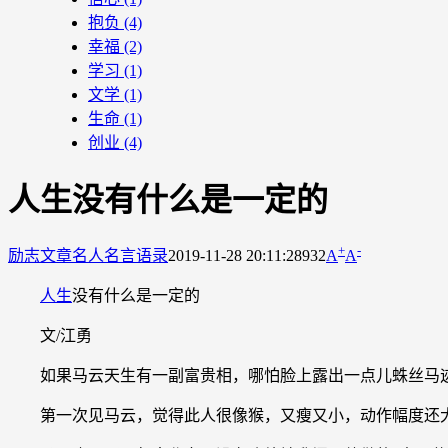
抱负
(4)
幸福
(2)
学习
(1)
文学
(1)
生命
(1)
创业
(4)
人生没有什么是一定的
+
-
励志文章
名人名言语录
2019-11-28 20:11:28
932
A
A
人生
没有什么是一定的
文/江勇
如果马云天生有一副富贵相，哪怕脸上露出一点儿蛛丝马迹
第一次见马云，觉得此人很像猴，又瘦又小，动作幅度还大。