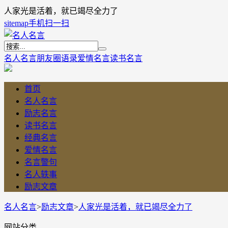
人家光是活着，就已竭尽全力了
sitemap
手机扫一扫
名人名言
朋友圈语录
爱情名言
读书名言
首页
名人名言
励志名言
读书名言
经典名言
爱情名言
名言警句
名人轶事
励志文章
名人名言
>
励志文章
>
人家光是活着，就已竭尽全力了
网站分类