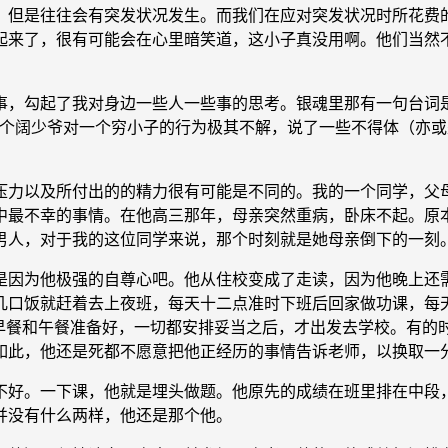
但是往往会有突发状况发生。而我们在应对突发状况时所花费的
起来了，很有可能会在心里暗笑道，这小子真没用啊。他们当然
勾起了我对身边一些人一些事的思考。银魂里那有一句台词是
一个阔少爷对一个穷小子的行为极其不解，说了一些不得体（亦
力以及所付出的的精力很有可能是不同的。我的一个同学，父
中最不幸的事情。在他高三那年，母亲突然重病，卧床不起。原
男人，对于我的这位同学来说，那个时刻就是她母亲倒下的一刻
因为他极强的自尊心吧。他从住校变成了走读，因为他晚上还需
几口饭就赶着去上夜班，每天十二点准时下班后回家做功课，每
把妈妈的早餐和午餐准备好，一切都安排妥当之后，才出发去学校。
如此，他还是死都不愿意把他正经历的事情告诉老师，以换取一
好。一下课，他就是埋头做题。他原先的成绩在班里排在中段，
并没有什么两样，他还是那个他。