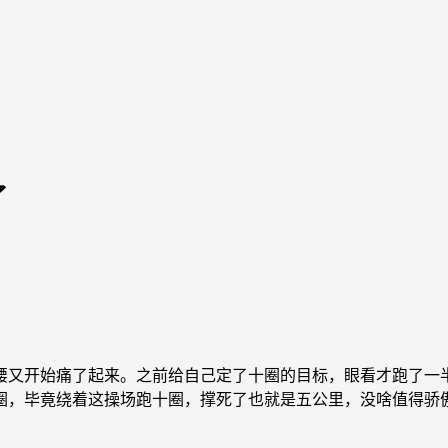
了
又开始痛了起来。之前给自己定了十圈的目标，眼看才跑了一半
圈，毕竟绕着这操场跑十圈，撑死了也就是五公里，没啥值得骄