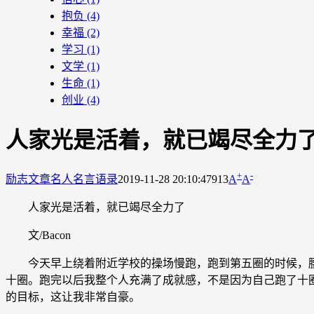
抱负
(4)
幸福
(2)
学习
(1)
文学
(1)
生命
(1)
创业
(4)
人家光是活着，就已竭尽全力
+
-
励志文章
名人名言语录
2019-11-28 20:10:47
913
A
A
人家光是活着，就已竭尽全力了
文/Bacon
今天早上绕着附近学校的操场慢跑，跑到第五圈的时候，腰
十圈。跑完以后我整个人充满了成就感，不是因为自己跑了十
的目标，这让我非常自豪。