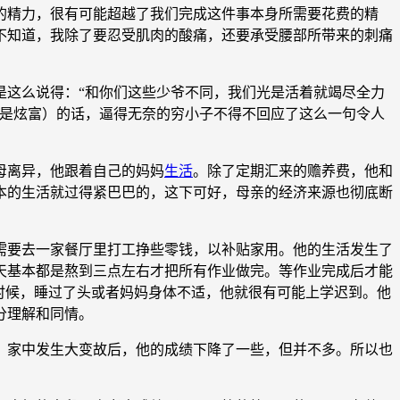
精力，很有可能超越了我们完成这件事本身所需要花费的精
不知道，我除了要忍受肌肉的酸痛，还要承受腰部所带来的刺痛
这么说得：“和你们这些少爷不同，我们光是活着就竭尽全力
或是炫富）的话，逼得无奈的穷小子不得不回应了这么一句令人
母离异，他跟着自己的妈妈
生活
。除了定期汇来的赡养费，他和
本的生活就过得紧巴巴的，这下可好，母亲的经济来源也彻底断
。
要去一家餐厅里打工挣些零钱，以补贴家用。他的生活发生了
天基本都是熬到三点左右才把所有作业做完。等作业完成后才能
有的时候，睡过了头或者妈妈身体不适，他就很有可能上学迟到。他
分理解和同情。
家中发生大变故后，他的成绩下降了一些，但并不多。所以也