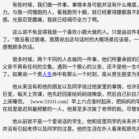
有些时候，我们做一件事，事情本身可能并没有什么难度，
力。与我一同慢跑的人，看我跑完十圈，就已经累得腰都直不
感。光是忍受腰痛，我就已经竭尽全力了啊。
这么说不免显得我是一个喜欢小题大做的人。只是由这件事，
了。”我没看过银魂，我猜说出这句话时的大概场景应该是，
感慨颇多的话。
很多时候，两个不同的人去做同一件事，他们所要承担的压
父亲不再有任何的交集。遇到一个狠心的父亲，还不是他一生
了。如果说一个男
人生
命中有那么一个时刻，是从男生脱变为
他从来没有和他的朋友以及同学说过他家里的事情，也许是
巨变，每天上完课，他先赶回家给妈妈烧晚饭，然后自己扒拉
上床睡觉。（www.53331.com）早上六点准时起床，
在班里是迟到最频繁的一人，他甚至多次挨了老师的批。尽管
他从前就不是一个爱说话的学生，他和班里同学的关系并不
并没有引起老师以及同学的注意。他的生活在外人看来和原先