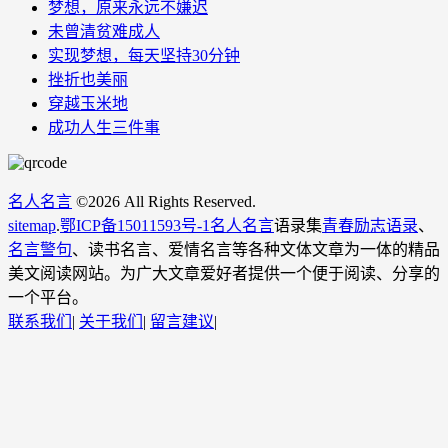
梦想，原来永远不嫌迟
未曾清贫难成人
实现梦想，每天坚持30分钟
挫折也美丽
穿越玉米地
成功人生三件事
名人名言
©
2026 All Rights Reserved.
sitemap
.
鄂ICP备15011593号-1
名人名言
语录集
青春励志语录
、
名言警句
、读书名言、爱情名言等各种文体文章为一体的精品
美文阅读网站。为广大文章爱好者提供一个便于阅读、分享的
一个平台。
联系我们
|
关于我们
|
留言建议
|