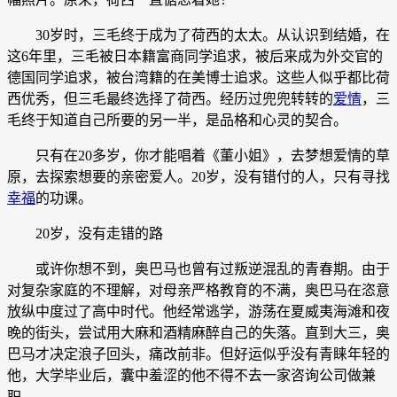
30岁时，三毛终于成为了荷西的太太。从认识到结婚，在
这6年里，三毛被日本籍富商同学追求，被后来成为外交官的
德国同学追求，被台湾籍的在美博士追求。这些人似乎都比荷
西优秀，但三毛最终选择了荷西。经历过兜兜转转的
爱情
，三
毛终于知道自己所要的另一半，是品格和心灵的契合。
只有在20多岁，你才能唱着《董小姐》，去梦想爱情的草
原，去探索想要的亲密爱人。20岁，没有错付的人，只有寻找
幸福
的功课。
20岁，没有走错的路
或许你想不到，奥巴马也曾有过叛逆混乱的青春期。由于
对复杂家庭的不理解，对母亲严格教育的不满，奥巴马在恣意
放纵中度过了高中时代。他经常逃学，游荡在夏威夷海滩和夜
晚的街头，尝试用大麻和酒精麻醉自己的失落。直到大三，奥
巴马才决定浪子回头，痛改前非。但好运似乎没有青睐年轻的
他，大学毕业后，囊中羞涩的他不得不去一家咨询公司做兼
职。