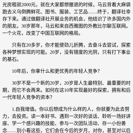
光房租就2000元，就在大家都想撤退的时候，马云背着大麻袋
跑去义乌倒腾鲜花、图书、服装、工艺品……终于，翻译社幸
存下来。通过做翻译社开展业务的机会，他结识了许多国内外
的朋友。30岁那年，马云和来自西雅图的外教比尔聊互联网。
一个火花，改变了中国互联网的格局。
只有在20多岁，你才能使劲儿折腾，去奋斗去尝试，探索
各种梦想实现的可能。20岁，没有错度的光阴，只有打下事业
的基石。
10年后，你拿什么和更优秀的年轻人竞争？
30岁不是一个新的20岁，20岁是人生最特别、最重要的时
期，而它不会再来。如何在这10年实现最好的探索，拥有和后
一代年轻人竞争的资本？
1.自我增值。你以后想成为什么样的人，你就要为此去努
力，去投资。读一本好书、遇到一次好的谈话、聆听一场好讲
座、学一个感兴趣的技能、参与一次团队活动、存一小份善
念……别小看这些，它们会在今后的岁月，对你，甚至对以后