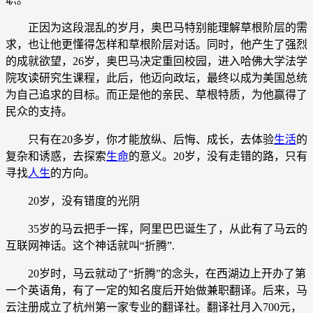
正因为这段混乱的岁月，奥巴马特别能理解草根阶层的需
求，也让他更懂得怎样和草根阶层对话。同时，他产生了强烈
的成就欲望，26岁，奥巴马决定重回校园，进入哈佛大学法学
院攻读研究生课程，此后，他迈向政坛，最终以成为美国总统
为自己追求的目标。而正是他的亲民、草根特质，为他赢得了
民众的支持。
只有在20多岁，你才能放纵、后悔、成长，去体验
生活
的
复杂和诱惑，去探索
生命
的意义。20岁，没有走错的路，只有
寻找
人生
的方向。
20岁，没有错度的光阴
35岁的马云把手一挥，阿里巴巴诞生了，从此有了马云的
互联网神话。这个神话就叫“折腾”.
20岁时，马云就动了“折腾”的念头，在西湖边上开办了第
一个英语角，有了一定的知名度后开始做兼职翻译。后来，马
云注册成立了杭州第一家专业的翻译社。翻译社月入700元，