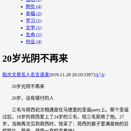
抱负
(4)
幸福
(2)
学习
(1)
文学
(1)
生命
(1)
创业
(4)
20岁光阴不再来
+
-
励志文章
名人名言语录
2019-11-28 20:10:33
973
A
A
20岁光阴不再来
20岁，没有错付的人
三毛与荷西初次相遇是在马德里的圣诞party上。那个圣诞
过后，18岁的荷西爱上了24岁的三毛，但三毛拒绝了他。27
岁，当她再次见到荷西时，惊呆了：荷西的屋子里满是她的巨
幅照片。原来，荷西一直惦恋着她！