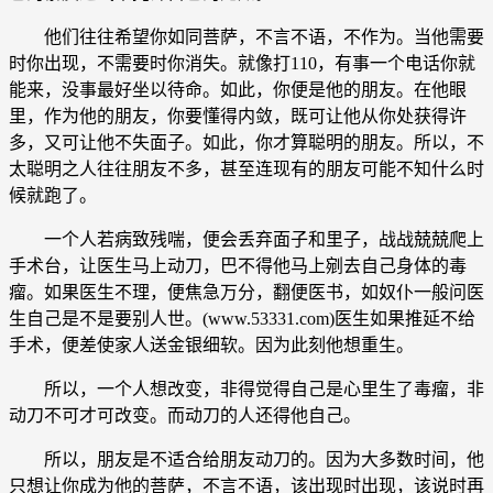
他们往往希望你如同菩萨，不言不语，不作为。当他需要
时你出现，不需要时你消失。就像打110，有事一个电话你就
能来，没事最好坐以待命。如此，你便是他的朋友。在他眼
里，作为他的朋友，你要懂得内敛，既可让他从你处获得许
多，又可让他不失面子。如此，你才算聪明的朋友。所以，不
太聪明之人往往朋友不多，甚至连现有的朋友可能不知什么时
候就跑了。
一个人若病致残喘，便会丢弃面子和里子，战战兢兢爬上
手术台，让医生马上动刀，巴不得他马上剜去自己身体的毒
瘤。如果医生不理，便焦急万分，翻便医书，如奴仆一般问医
生自己是不是要别人世。(www.53331.com)医生如果推延不给
手术，便差使家人送金银细软。因为此刻他想重生。
所以，一个人想改变，非得觉得自己是心里生了毒瘤，非
动刀不可才可改变。而动刀的人还得他自己。
所以，朋友是不适合给朋友动刀的。因为大多数时间，他
只想让你成为他的菩萨，不言不语，该出现时出现，该说时再