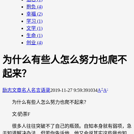
抱负
(4)
幸福
(2)
学习
(1)
文学
(1)
生命
(1)
创业
(4)
为什么有些人怎么努力也爬不
起来？
+
-
励志文章
名人名言语录
2019-11-27 9:59:39
1034
A
A
为什么有些人怎么努力也爬不起来？
文/奶茶F
很多人往往突破不了自己的瓶颈。自知本身就有弱项，急
于知道解决办法，但若你告诉他，他又会说其实这些我也知