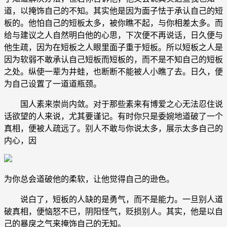
道，以掩饰自己的不知。其实他是因为面子怯于承认自己的短
板的。他怕自己的短板太多，被你瞧不起，与你相差太多。而
给与建议之人自然明白他的心思，下次便不再说话，日久便与
他生疏，因为在短板之人眼里面子重于短板。所以短板之人是
因为软弱不敢承认自己短板而短板的，而不是不知自己的短板
之处。纵使一辈为井蛙，也断断不能被人小瞧了去。日久，便
为自己设置了一道道瓶颈。
国人素来崇尚内敛。对于那些素来有博爱之心无法忍住说
话欲望的人来说，尤其要谨记。有时你只是委婉地道破了一个
真相，便被人疏远了。别人不敢与你说太多，展示太多自己的
内心，因
为你总会道破他的柔软，让他觉得自己的逊色。
说白了，短板的人缺的是勇气，而不是能力。一旦别人道
破真相，便恼怒不已，阴阳怪气，贬损别人。其实，他是以自
己的暴戾之气来掩饰自己的无知。