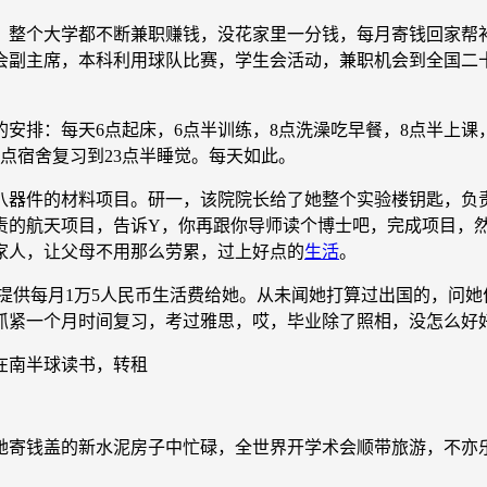
整个大学都不断兼职赚钱，没花家里一分钱，每月寄钱回家帮补
会副主席，本科利用球队比赛，学生会活动，兼职机会到全国二
：每天6点起床，6点半训练，8点洗澡吃早餐，8点半上课，1
点宿舍复习到23点半睡觉。每天如此。
器件的材料项目。研一，该院院长给了她整个实验楼钥匙，负责
责的航天项目，告诉Y，你再跟你导师读个博士吧，完成项目，
家人，让父母不用那么劳累，过上好点的
生活
。
供每月1万5人民币生活费给她。从未闻她打算过出国的，问她
抓紧一个月时间复习，考过雅思，哎，毕业除了照相，没怎么好
在南半球读书，转租
她寄钱盖的新水泥房子中忙碌，全世界开学术会顺带旅游，不亦