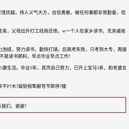
境优越，待人义气大方，自信勇敢，做任何事都非常勤奋，但
变卖，父母出外打工经商还债，w一个人在家乡读书，无亲戚收
泡妞，努力读书，勤快打球。后高考失败，只考到大专，再接
真不是读书那料，早点毕业早点工作！
康生活。毕业5年，其凭自己努力，已开上宝马5系，和老婆女
弃不P?木?窳钜桓隼献芎苄郎停?锼
系我们，谢谢！