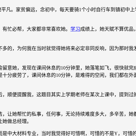
凡。家贫偏远，念初中，每天要骑1个小时自行车到镇初中上
有忙必帮，大家都非常喜欢她。
学习
成绩上，她天赋不算优品
多的，为何我在当时就觉得她将来必定非同反响，因为那时我发
意她，发现在课间休息的10分钟里，她落笔如飞，很快就完
经十分疲劳了，课间休息的10分钟，是难得的空闲，我们都在
，顺便提醒我，这题目其实上学期老师在某次上课中，提到过的
，让她帮忙的私事，任何事，无论持续难度多大，多辛苦，她都
让她做总经理。
而是中大材料专业，当时我觉得好可惜啊，可惜的不是Y，可惜