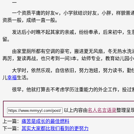
二
一个资质平庸的好友w，小学就结识好友，小胖，样貌普通
资质一般，成绩一直一般。
发达后小时瞧不起其家的亲戚，纷纷奉承，后来初中，生
留。
由家里厕所都有空调的豪宅，搬进夏无风扇，冬无热水洗澡
再厉，复读再战，也只考到一间3本，幼师专业，教育幼儿园小
大学时，依然乐观，自信依旧，努力泡妞，努力读书，勤快打
儿
幸福
生活。
很早，他就打算去不考虑学历注重能力的外企工作，投过索
以上内容由
名人名言语录
整理呈
上一篇：
痛苦是成长的最佳燃料
下一篇：
其实大家都比我们看到的更努力