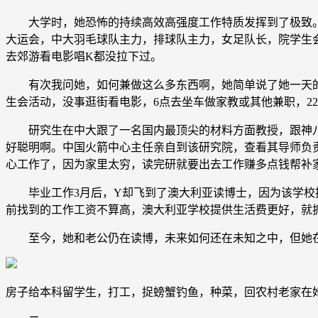
大学时，她恐怖的持续高效高强度工作特质发挥到了极致。
大运会，中大羽毛球队主力，排球队主力，女足队长，院学生
去郊游看电影唱K都没拉下过。
有次我问她，如何兼做这么多东西啊，她简单说了她一天的安排
生会活动，没事逛街看电影，6点去坐车做家教或其他兼职，22
研究生在中大跟了一名国内最顶尖的材料方面教授，跟神八
好聪明啊。中国火箭中心主任亲自到该研究院，查看其导师负
心工作了，因为家里太穷，读完研就要出去工作赚多点钱帮补
毕业工作3月后，Y却飞到了澳大利亚读博士，因为该学校提
前找到的工作工资不算高，澳大利亚学校提供生活费更好，就
至今，她和老公仍在读博，未来如何还在未知之中，但她
房子给本科留学生，打工，捉螃蟹钓鱼，种菜，回农村老家在