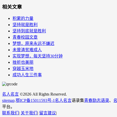
相关文章
积累的力量
坚持就是胜利
坚持到底就是胜利
青春校园文章
梦想，原来永远不嫌迟
未曾清贫难成人
实现梦想，每天坚持30分钟
挫折也美丽
穿越玉米地
成功人生三件事
名人名言
©
2026 All Rights Reserved.
sitemap
.
鄂ICP备15011593号-1
名人名言
语录集
青春励志语录
、
平台。
联系我们
|
关于我们
|
留言建议
|