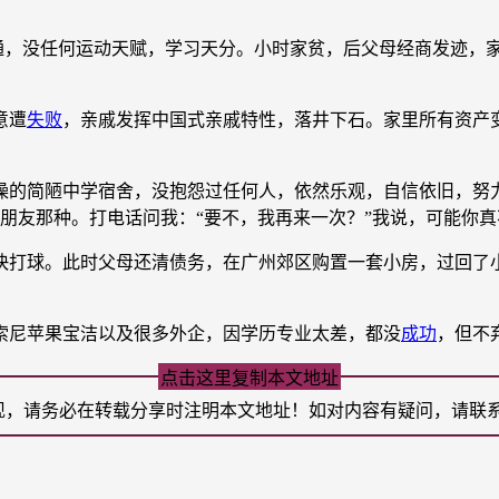
，没任何运动天赋，学习天分。小时家贫，后父母经商发迹，家
意遭
失败
，亲戚发挥中国式亲戚特性，落井下石。家里所有资产
的简陋中学宿舍，没抱怨过任何人，依然乐观，自信依旧，努力
朋友那种。打电话问我：“要不，我再来一次？”我说，可能你
球。此时父母还清债务，在广州郊区购置一套小房，过回了小
尼苹果宝洁以及很多外企，因学历专业太差，都没
成功
，但不
点击这里复制本文地址
现，请务必在转载分享时注明本文地址！如对内容有疑问，请联