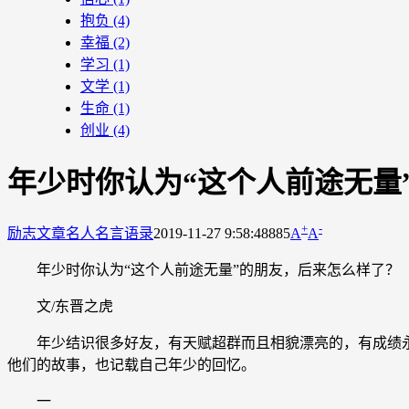
抱负
(4)
幸福
(2)
学习
(1)
文学
(1)
生命
(1)
创业
(4)
年少时你认为“这个人前途无量
+
-
励志文章
名人名言语录
2019-11-27 9:58:48
885
A
A
年少时你认为“这个人前途无量”的朋友，后来怎么样了？
文/东晋之虎
年少结识很多好友，有天赋超群而且相貌漂亮的，有成绩永
他们的故事，也记载自己年少的回忆。
一