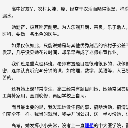
高中好友Y，农村女娃，瘦，经常干农活而晒得很黑，样貌平
漏水。
她勤奋，极其吃苦耐劳。为人乐观开朗，善良，乐于助人，
医科，要做一名出色的医生。
如果仅仅如此，只能说她是与其他优秀刻苦的农村子弟差不
发现，几乎没见她花过时间，却早早完成了老师布置作业。
我们班是重点理科班，老师布置题目是很难很多的，我偷偷留
密，连续认真听完40分钟的课，如物理，数学，英语等，人已
苦的。
还有她上课非常专注，高三经常有题目问她，她通常回答后
工帮补家用，直到晚修，再回学校上自习。
而且最重要的是，我发现她做任何的事，搞啥活动，搞清洁
们完全不一样。我当时就想，我要开间公司，送一半股份她，
高考，她发挥小小失常，没考上一直
理想
的中大医学院，