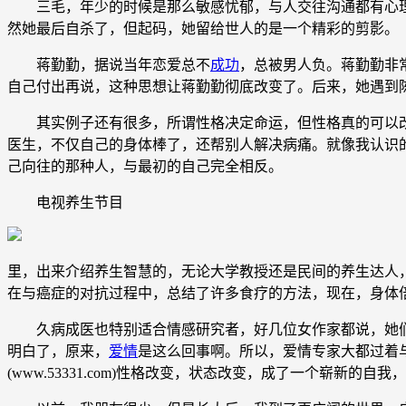
三毛，年少的时候是那么敏感忧郁，与人交往沟通都有心理
然她最后自杀了，但起码，她留给世人的是一个精彩的剪影。
蒋勤勤，据说当年恋爱总不
成功
，总被男人负。蒋勤勤非
自己付出再说，这种思想让蒋勤勤彻底改变了。后来，她遇到
其实例子还有很多，所谓性格决定命运，但性格真的可以改
医生，不仅自己的身体棒了，还帮别人解决病痛。就像我认识
己向往的那种人，与最初的自己完全相反。
电视养生节目
里，出来介绍养生智慧的，无论大学教授还是民间的养生达人
在与癌症的对抗过程中，总结了许多食疗的方法，现在，身体
久病成医也特别适合情感研究者，好几位女作家都说，她们
明白了，原来，
爱情
是这么回事啊。所以，爱情专家大都过着
(www.53331.com)性格改变，状态改变，成了一个崭新的自