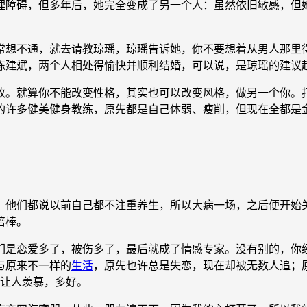
障碍，但多年后，她完全变成了另一个人：虽然依旧敏感，但她
常想不通，就去请教琼瑶，琼瑶告诉她，你不要想着从男人那里
陈建斌，两个人相处得愉快并顺利结婚，可以说，是琼瑶的建议
。就算你不能改变性格，其实也可以改变风格，做另一个你。打
的许多健美健身教练，原先都是自己体弱、瘦削，但现在全都是
，他们都说以前自己都不注重养生，所以大病一场，之后便开始
倍棒。
是恋爱多了，被伤多了，最后就成了情感专家。没有别的，你经
与原来不一样的
生活
，原先也许总是失恋，现在却被无数人追；
我，让人羡慕，多好。