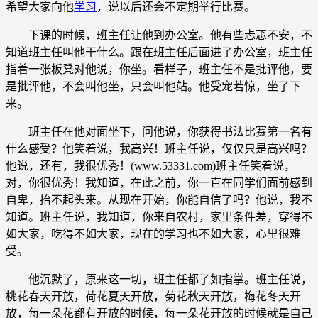
希望大家向他
学习
，说以后还会不定期举行比赛。
下课的时候，班主任让他到办公室。他有些忐忑不安，不
知道班主任叫他干什么。跟在班主任后面进了办公室，班主任
指着一张板凳对他说，你坐。看样子，班主任不是批评他，要
是批评他，不会叫他坐，只会叫他站。他受宠若惊，坐了下
来。
班主任在他对面坐下，问他说，你获得书法比赛第一名有
什么感受？他笑着说，我高兴！班主任说，仅仅只是高兴吗？
他说，还有，我很优秀！(www.53331.com)班主任笑着说，
对，你很优秀！我知道，在此之前，你一直在同学们面前感到
自卑，抬不起头来。从现在开始，你能自信了吗？他说，我不
知道。班主任说，我知道，你来自农村，家里条件差，穿得不
如大家，吃得不如大家，现在的学习也不如大家，心里很难
受。
他沉默了，原来这一切，班主任都了如指掌。班主任说，
桃花春天开放，荷花夏天开放，菊花秋天开放，梅花冬天开
放，每一朵花都有开放的时候，每一朵花开放的时候就是自己