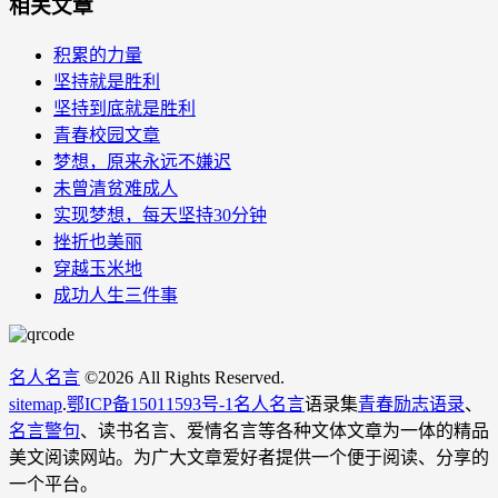
相关文章
积累的力量
坚持就是胜利
坚持到底就是胜利
青春校园文章
梦想，原来永远不嫌迟
未曾清贫难成人
实现梦想，每天坚持30分钟
挫折也美丽
穿越玉米地
成功人生三件事
名人名言
©
2026 All Rights Reserved.
sitemap
.
鄂ICP备15011593号-1
名人名言
语录集
青春励志语录
、
名言警句
、读书名言、爱情名言等各种文体文章为一体的精品
美文阅读网站。为广大文章爱好者提供一个便于阅读、分享的
一个平台。