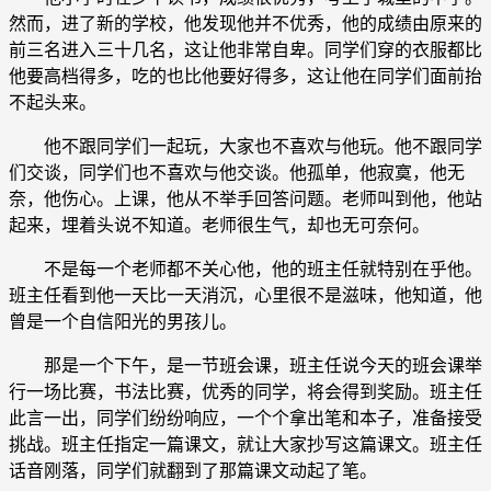
然而，进了新的学校，他发现他并不优秀，他的成绩由原来的
前三名进入三十几名，这让他非常自卑。同学们穿的衣服都比
他要高档得多，吃的也比他要好得多，这让他在同学们面前抬
不起头来。
他不跟同学们一起玩，大家也不喜欢与他玩。他不跟同学
们交谈，同学们也不喜欢与他交谈。他孤单，他寂寞，他无
奈，他伤心。上课，他从不举手回答问题。老师叫到他，他站
起来，埋着头说不知道。老师很生气，却也无可奈何。
不是每一个老师都不关心他，他的班主任就特别在乎他。
班主任看到他一天比一天消沉，心里很不是滋味，他知道，他
曾是一个自信阳光的男孩儿。
那是一个下午，是一节班会课，班主任说今天的班会课举
行一场比赛，书法比赛，优秀的同学，将会得到奖励。班主任
此言一出，同学们纷纷响应，一个个拿出笔和本子，准备接受
挑战。班主任指定一篇课文，就让大家抄写这篇课文。班主任
话音刚落，同学们就翻到了那篇课文动起了笔。