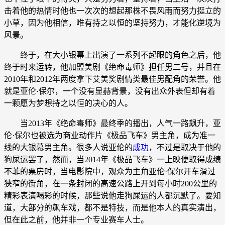
击着他的热情时他也一次次的想起那株不畏风雨而努力挺立的
小草，因为他相信，唯有持之以恒的坚持努力，才能化逆境为
风景。
终于，在大小银幕上出演了一系列不起眼的角色之后，他
终于时来运转，他加盟美剧《绝命毒师》担任男二号，并且在
2010年和2012年两度拿下艾美奖剧情类最佳男配角的荣誉。他
就是亚伦·保尔，一个没有显赫背景，没有出众外表但却有着
一颗愿为梦想持之以恒的决心的人。
当2013年《绝命毒师》最终季的播出，人气一路飙升，亚
伦·保尔也被选为商业动作片《极品飞车》男主角，成为准一
线的大银幕男主角。很多人说亚伦的
成功
，不过是取决于他的
狗屎运罢了，然而，当2014年《极品飞车》一上映便取得成绩
不菲的票房时，当电影院中，观众为主角亚伦·保尔开车滑过
狭窄的街角，在一条封闭的高速公路上开到每小时200公里的
精彩表演喝彩的时候，那些说他走狗屎运的人都沉默了。要知
道，大部分的飙车戏，都不是特技，而是他本人的真实演出，
但在此之前，他并非一个专业赛车人士。