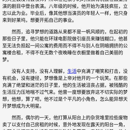
演的剧目中登台表演。八年级的时候，他开始为演技疯狂，立
志以此为业。毕业后，像其他想当演员的年轻人一样，他只身
来到好莱坞，想要开拓自己的事业。
然而，追寻梦想的道路从来都不是一帆风顺的，在起初的
那些日子里，他只能在环球电影院做引座员来赚钱糊口，他甚
至无法负担起一间公寓的费用而不得不与别人在阴暗拥挤的公
寓楼合租，不得不在无数个夜晚睡在衣橱里做着自己美丽的
梦。
没有人支持，没有人理解，
生活
中充满了嘲笑和打击，没
有机会，没有捷径，梦想像是上帝对他开的一个玩笑。在那些
充满了绝望和迷茫的日子里，他的生活被沮丧占据，被残酷的
生活压力压地喘不过气来。他曾一度想要放弃这不切实际的梦
想，他想，算了吧，他不过是个平凡的小角色，怎么能异想天
开梦想成为大明星。
然而，偶尔的一天，他打算从阳台上的杂货堆里捡些废物
卖了以支付自己房租的时候，意外地发现在露天的阳台一角，