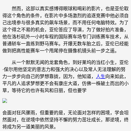
然而，这部以真实感博得眼球和喝彩的影片，也是亚伦取
得这个角色的条件，在影片中多场激烈的追逐竞赛中他必须自
己出境参与很多真实的飙车场景，而不用任何电脑特效。为了
这个得之不易的机会，亚伦答应了导演，为了做好拍片准备，
他在洛杉矶外一小时车程的国际赛车场专门训练赛车技术，从
普通轿车一直练到野马赛车。开爆无数车胎之后，亚伦已经能
做到把高性能赛车一个甩尾停在摄像机镜头前一步之遥。
从一个默默无闻的龙套角色，到好莱坞的当红小生，亚伦
·保尔用他坚定的意志力和强大的决心以及常人无法理解的努
力一步步向自己的梦想靠拢，因为，他知道，
人生
向来如此，
平凡的人追求梦想更不会有康庄大道，仿佛一株破土而出的小
草，等待它的也许有风和日丽，但也要学
会面对狂风骤雨，但重要的是，无论面对怎样的困境，学会坦
然面对，在逆境中依然坚持不懈的努力茁壮成长，那逆境，终
将成为另一道美丽的风景。