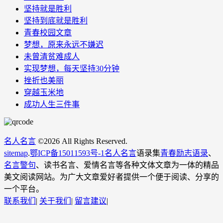
坚持就是胜利
坚持到底就是胜利
青春校园文章
梦想，原来永远不嫌迟
未曾清贫难成人
实现梦想，每天坚持30分钟
挫折也美丽
穿越玉米地
成功人生三件事
名人名言
©
2026 All Rights Reserved.
sitemap
.
鄂ICP备15011593号-1
名人名言
语录集
青春励志语录
、
名言警句
、读书名言、爱情名言等各种文体文章为一体的精品
美文阅读网站。为广大文章爱好者提供一个便于阅读、分享的
一个平台。
联系我们
|
关于我们
|
留言建议
|