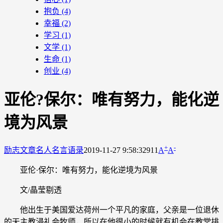
抱负
(4)
幸福
(2)
学习
(1)
文学
(1)
生命
(1)
创业
(4)
亚伦?保尔：唯有努力，能化逆
境为风景
+
-
励志文章
名人名言语录
2019-11-27 9:58:32
911
A
A
亚伦·保尔：唯有努力，能化逆境为风景
文/晶莹剔透
他出生于美国爱达荷州一个平凡的家庭，父亲是一位退休
的天主教浸礼会牧师，所以在他很小的时候就有机会在教堂排