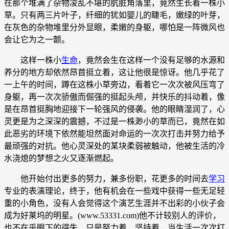
在那个堆满了杂物凌乱不堪的肮脏角落里，竟然生长着一株小
草。只有两三片叶子，纤细的犹如婴儿的睫毛，嫩绿的叶芽，
在灰色的杂物堆里分外显眼，柔嫩的身躯，哪怕是一阵微风也
会让它为之一颤。
这样一株小
生命
，竟然会生在这样一个没有足够的水源和
养分的地方却依然昂首挺立着，这让他很是惊讶。他几乎花了
一上午的时间，蹲在这株小草旁边，看着它一次次被风压弯了
身躯，再一次次骄傲而倔强的挺起头颅，并快乐的抖动着，像
是在昂首挺胸地迎接下一轮强风的侵袭。他的眼睛湿润了，心
灵更是为之深深的震撼，不过是一株渺小的草而已，竟然在如
此恶劣的环境下依然能坦然面对命运的一次次打击并努力给予
最顽强的对抗。他心灵深处的某块柔弱被触动，他被生活的冷
水浇熄的梦想之火又逐渐燃起。
他开始付出更多的努力，兼多份职，花更多的时间去
学习
专业的表演理论，终于，他有机会在一些戏中获得一些无足轻
重的小角色，没有人会觉得这个演艺生涯并不出彩的小伙子会
成为好莱坞的明星。(www.53331.com)他不计较别人的评价，
也不在乎眼下的得失，只是努力着，坚持着，当生活一次次打