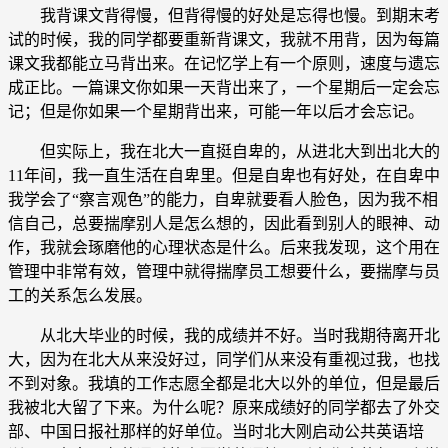
我背课文背得慢，但背得慢的好处是忘得也慢。到期末考
试的时候，我的同学都要重新背课文，我就不用背，因为每篇
课文我都能立马背出来。在记忆学上有一个原则，速度与遗忘
成正比。一篇课文你如果一天背出来了，一个星期后一定会忘
记；但是你如果一个星期背出来，可能一年以后才会忘记。
但实际上，我在北大一直挺自卑的，从进北大到出北大的
11年间，我一直生活在自卑里。但是自卑也有好处，在自卑中
我学会了“察言观色”的能力，自卑就要看人脸色，因为我不相
信自己，总要揣摩别人是怎么想的，因此看到别人的眼神、动
作，我就会琢磨他的心理状态是什么。后来我发现，这个用在
管理中非常有效，管理中就得揣摩员工想要什么，要揣摩与员
工的关系怎么发展。
从北大毕业的时候，我的成绩并不好。当时我期待离开北
大，因为在北大从来没好过，同学们从来没有重视过我，也找
不到对象。我填的工作志愿全都是北大以外的单位，但是最后
我被北大留了下来。为什么呢？原来成绩好的同学都去了外交
部、中国日报社那样的好单位。当时北大刚启动公共英语培