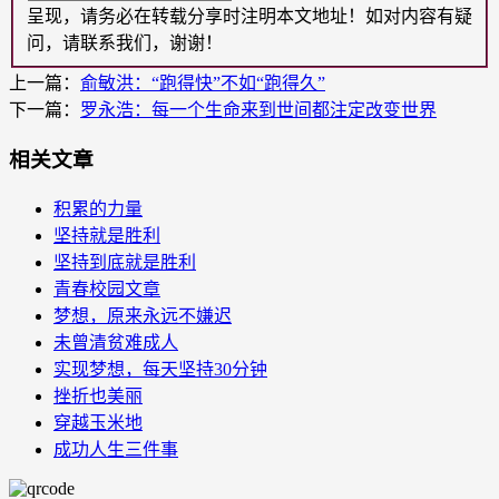
呈现，请务必在转载分享时注明本文地址！如对内容有疑
问，请联系我们，谢谢！
上一篇：
俞敏洪：“跑得快”不如“跑得久”
下一篇：
罗永浩：每一个生命来到世间都注定改变世界
相关文章
积累的力量
坚持就是胜利
坚持到底就是胜利
青春校园文章
梦想，原来永远不嫌迟
未曾清贫难成人
实现梦想，每天坚持30分钟
挫折也美丽
穿越玉米地
成功人生三件事