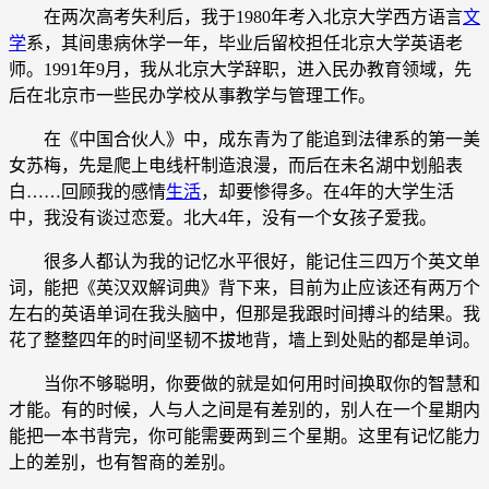
在两次高考失利后，我于1980年考入北京大学西方语言
文
学
系，其间患病休学一年，毕业后留校担任北京大学英语老
师。1991年9月，我从北京大学辞职，进入民办教育领域，先
后在北京市一些民办学校从事教学与管理工作。
在《中国合伙人》中，成东青为了能追到法律系的第一美
女苏梅，先是爬上电线杆制造浪漫，而后在未名湖中划船表
白……回顾我的感情
生活
，却要惨得多。在4年的大学生活
中，我没有谈过恋爱。北大4年，没有一个女孩子爱我。
很多人都认为我的记忆水平很好，能记住三四万个英文单
词，能把《英汉双解词典》背下来，目前为止应该还有两万个
左右的英语单词在我头脑中，但那是我跟时间搏斗的结果。我
花了整整四年的时间坚韧不拔地背，墙上到处贴的都是单词。
当你不够聪明，你要做的就是如何用时间换取你的智慧和
才能。有的时候，人与人之间是有差别的，别人在一个星期内
能把一本书背完，你可能需要两到三个星期。这里有记忆能力
上的差别，也有智商的差别。