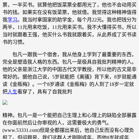
票，一半买书。就算他把饭菜票全都用光了，他也不会动用买
书的钱。如果实在没有饭菜票，他就借。我觉得这种精神值得
我
学习
。我当时拿国家的助学金，每个月22元。我也把钱分为
两半，11元用来吃饭，11元用来买书。我不大懂得买书，所以
当时就跟着王强，他买什么书我就跟着买，从此养成了买书读
书的习惯。
包凡一跟我一个宿舍，我从他身上学到了最重要的东西，
完全是塑造我人格的东西。包凡一是极具自我批判精神的人。
他的父亲是浙江大学的中国古代文学教授，所以他的古文是非
常好的。据他自己说，5岁就能把《离骚》背下来，8岁就能通
读《金瓶梅》。一个8岁通读《金瓶梅》的人到了18岁一定就
把
人生
看穿了，具有了自我批判
精神。包凡一是一个能把自己生理上和心理上的缺陷全部暴露
在你面前然后让你审视的人，这需要极大的勇气。
(www.53331.com)但是全都摆出来后，他自己反而没有心理负
担了。但问题是，我们这群人才刚刚成年，而他8岁就成年