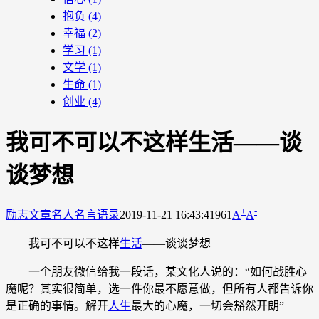
抱负
(4)
幸福
(2)
学习
(1)
文学
(1)
生命
(1)
创业
(4)
我可不可以不这样生活――谈
谈梦想
+
-
励志文章
名人名言语录
2019-11-21 16:43:41
961
A
A
我可不可以不这样
生活
——谈谈梦想
一个朋友微信给我一段话，某文化人说的：“如何战胜心
魔呢？其实很简单，选一件你最不愿意做，但所有人都告诉你
是正确的事情。解开
人生
最大的心魔，一切会豁然开朗”