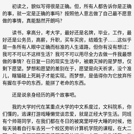
初读之，貌似写得很是正确。但，所有人都告诉你是正确
的事，就一定是正确的事吗？按照他人意志做了自己最不愿意
做的事情，真能豁然开朗吗？
读书，拿高分，考大学，最好还是名牌，毕业，工作，最
好还是公务员，高薪，升职，买车买房，结婚生子……这似乎
是一条所有人眼中正确而标准的人生道路，但你有没有想过：
我可不可以不这样生活？我可不可以用尽全力去做一件我最想
做的事情？在日复一日的现实生活中，被磨灭掉的是梦想，仅
剩下愿望。梦想和愿望的差别在于，愿望是向天祈求，没个准
儿，瞎猫碰上死耗子才能实现。而梦想，是值得你为它放弃所
有握在手中的东西，能拼了老命的东西。
还是说亲身经历的两个故事吧。
我的大学时代在某重点大学的中文系度过，文科院系，你
们懂的，逃课打游戏睡懒觉谈恋爱，就是正经大学生活。同班
有个帅哥同学，在我们都在冬日的被窝里呼呼大睡的时候，他
每天骑着自行车去另一个校区旁听计算机学院的课程，在大二