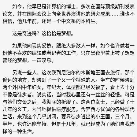
如今，他早已是计算机的博士，多次在国际顶级期刊发表
论文，并在国际会议上向全世界演讲他的研究成果……谁也不
相信，他几年前，还是一个中文系的本科生。
这是奇迹吗？这恰恰是梦想。
如果他向现实妥协，跟绝大多数人一样，如今也许做着一
份他不喜欢的编辑或者记者的工作，只在黑夜里蒙上被子想想
曾经的梦想，一声叹息。
另说一些人，这次我到尼泊尔的木斯塘王国去旅行，那个
偏远的地方，却遇到了一个又一个特殊的人。坐车的时候遇到
两个外国中年妇女，年纪大，体型都已经发福了，看上去十分
不像是徒步者。说实话，当时我心里还有一丝丝的轻慢。可是
与她们交谈之后，我彻底的折服了。这两位女士，已经做了十
几年的义工，为当地提供医疗服务。舍弃西方优渥的各种现代
生活，来到这个几乎封闭，要靠徒步进出的小王国，三个月，
半年，也许还能坚持，但是十几年，就已经成为了她们自我选
择的一种生活。