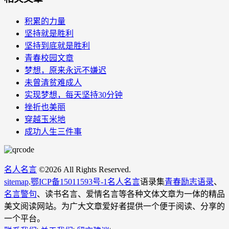
积累的力量
坚持就是胜利
坚持到底就是胜利
青春校园文章
梦想，原来永远不嫌迟
未曾清贫难成人
实现梦想，每天坚持30分钟
挫折也美丽
穿越玉米地
成功人生三件事
名人名言
©
2026 All Rights Reserved.
sitemap
.
鄂ICP备15011593号-1
名人名言
语录集
青春励志语录
、
名言警句
、读书名言、爱情名言等各种文体文章为一体的精品
美文阅读网站。为广大文章爱好者提供一个便于阅读、分享的
一个平台。