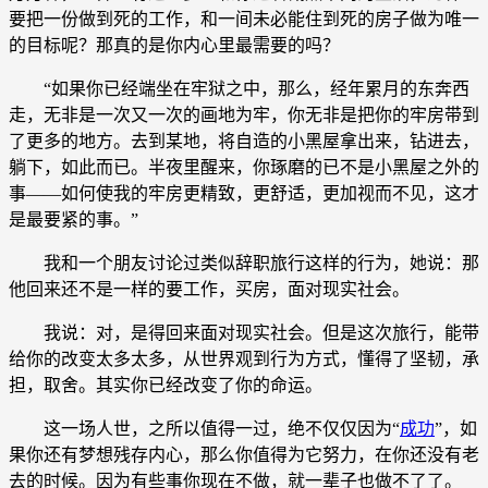
要把一份做到死的工作，和一间未必能住到死的房子做为唯一
的目标呢？那真的是你内心里最需要的吗？
“如果你已经端坐在牢狱之中，那么，经年累月的东奔西
走，无非是一次又一次的画地为牢，你无非是把你的牢房带到
了更多的地方。去到某地，将自造的小黑屋拿出来，钻进去，
躺下，如此而已。半夜里醒来，你琢磨的已不是小黑屋之外的
事——如何使我的牢房更精致，更舒适，更加视而不见，这才
是最要紧的事。”
我和一个朋友讨论过类似辞职旅行这样的行为，她说：那
他回来还不是一样的要工作，买房，面对现实社会。
我说：对，是得回来面对现实社会。但是这次旅行，能带
给你的改变太多太多，从世界观到行为方式，懂得了坚韧，承
担，取舍。其实你已经改变了你的命运。
这一场人世，之所以值得一过，绝不仅仅因为“
成功
”，如
果你还有梦想残存内心，那么你值得为它努力，在你还没有老
去的时候。因为有些事你现在不做，就一辈子也做不了了。