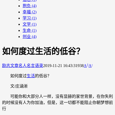
抱负
(4)
幸福
(2)
学习
(1)
文学
(1)
生命
(1)
创业
(4)
如何度过生活的低谷？
+
-
励志文章
名人名言语录
2019-11-21 16:43:31
938
A
A
如何度过
生活
的低谷？
文/庄涵淅
可能你和大部分人一样，没有显赫的家世背景，在你失利
的时候没有人为你加油，但是，这一切都不能阻止你朝梦想前
行