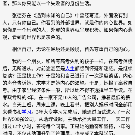
者，那么你只能以一个失败者的身份生活。
张德芬在《遇到未知的自己》中曾经写道，外面没有别
人，只有你自己。你看到的外部世界，就是你的内心世界。如
果你是一个乐观的人，外部的世界就呈现积极。如果你内心悲
观，看到的世界也是灰色的。
相信自己，无论在逆境还是顺境，首先尊重自己的内心。
我的一个朋友，和所有高考失利的孩子一样，在高考落榜
后，无所适从。对前途甚至是
人生
都感到怀疑和迷茫。是继续
复读？还是找工作？于是她和自己进行了一次深度谈话，内心
的声音告诉她，求学才是她内心的渴望。于是，她报了高教自
考。由于家里经济条件一般，所以她不得不选择半工半读。在
考取专科的3年，在一家不足10人的广告公司，挣着最低的薪
水。白天上班，周末上课，晚上看书，把别人娱乐时间全部用
来看书和
学习
。3年大专学习完成后，她通过面试进入了一家
世界500强公司，从助理做起，主动承担大量工作，一天工作
超过12个小时，善待每个同事。正是她的勤奋和坚持，7年的
时间，不仅从助理升到了管理层，也完成了本科学历。