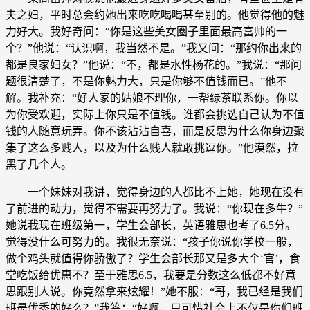
夫之妇，平时总会约她出来吃吃喝喝甚至别的。他觉得他的魅
力好大。我好奇问：“你是这些美女圈子里面最高富帅的一
个？”他说：“认识啊，我当然不是。”我又问：“那约你出来的
都是良家妇女？”他说：“不，都是水性杨花的。”我说：“那问
题很清楚了，不是你魅力大，只是你够不值钱而已。”他不
解。我补充：“好人家的姑娘不理你，一帮绿茶联系你。你以
为你受欢迎，实际上你只是不值钱。谁都会挑选自己认为不值
钱的人随意玩弄。你不该沾沾自喜，而是反思为什么你身边聚
集了这么多贱人，以及为什么贱人就敢挑逗你。”他漠然，拉
黑了几个人。
一个妹妹对我讲，觉得身边的人都比不上她，她现在没有
了前进的动力，觉得不需要再努力了。我说：“你现在多牛？”
她说我现在班级第一，学生会部长，英语雅思也考了6.5分。
觉得没什么可努力的。我很无奈说：“孩子你说你学校一般，
做个鸡头就值得你骄傲了？学生会部长那又是多大个‘官’，食
堂吃饭给优惠不？至于雅思6.5，我要是分数这么低都不好意
思跟别人说。你竟然拿来炫耀！”她不服：“哥，我已经是我们
班最优秀的好么？”我答：“好啊，只可惜社会上不仅是你们班