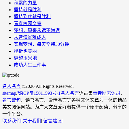
积累的力量
坚持就是胜利
坚持到底就是胜利
青春校园文章
梦想，原来永远不嫌迟
未曾清贫难成人
实现梦想，每天坚持30分钟
挫折也美丽
穿越玉米地
成功人生三件事
名人名言
©
2026 All Rights Reserved.
sitemap
.
鄂ICP备15011593号-1
名人名言
语录集
青春励志语录
、
名言警句
、读书名言、爱情名言等各种文体文章为一体的精品
美文阅读网站。为广大文章爱好者提供一个便于阅读、分享的
一个平台。
联系我们
|
关于我们
|
留言建议
|