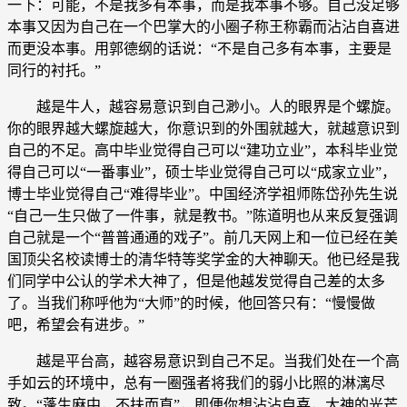
一下：可能，不是我多有本事，而是我本事不够。自己没足够
本事又因为自己在一个巴掌大的小圈子称王称霸而沾沾自喜进
而更没本事。用郭德纲的话说：“不是自己多有本事，主要是
同行的衬托。”
越是牛人，越容易意识到自己渺小。人的眼界是个螺旋。
你的眼界越大螺旋越大，你意识到的外围就越大，就越意识到
自己的不足。高中毕业觉得自己可以“建功立业”，本科毕业觉
得自己可以“一番事业”，硕士毕业觉得自己可以“成家立业”，
博士毕业觉得自己“难得毕业”。中国经济学祖师陈岱孙先生说
“自己一生只做了一件事，就是教书。”陈道明也从来反复强调
自己就是一个“普普通通的戏子”。前几天网上和一位已经在美
国顶尖名校读博士的清华特等奖学金的大神聊天。他已经是我
们同学中公认的学术大神了，但是他越发觉得自己差的太多
了。当我们称呼他为“大师”的时候，他回答只有：“慢慢做
吧，希望会有进步。”
越是平台高，越容易意识到自己不足。当我们处在一个高
手如云的环境中，总有一圈强者将我们的弱小比照的淋漓尽
致。“蓬生麻中，不扶而直”，即便你想沾沾自喜，大神的光芒