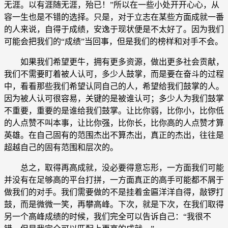
无涯。以有涯随无涯，殆已！”所以在一些小处开开心心，从
容一生也是不错的选择。只是，对于立志在某些方面成就一番
的人来说，自得于成绩，安逸于现状便是不太好了。因为我们
可能会把我们的“成绩”当回事，但是我们的榜样和对手不会。
如果我们希望更牛，拥有更多资源，做出更多社会贡献，
我们不需要盯着被人认可，多少人鼓掌，而是要在奋斗的过程
中，看看那些我们希望认同自己的人，希望给我们鼓掌的人。
因为被人认可很容易，关键的是被谁认可；多少人为我们鼓掌
不重要，重要的是谁给我们鼓掌。让比你弱，比你小，比你低
的人点赞不叫本事，让比你强，比你长，比你高的人点赞才算
英雄。在自己固有的范围杰出不算杰出，真正的杰出，往往是
超越自己的固有范围和层次的。
总之，取得再高成就，没必要得意忘形，一方面我们可能
并没有在足够高的平台打拼，一方面真正的高手可能都不屑于
做我们的对手。我们需要做的不是挂着金匾洋洋自得，敲锣打
鼓，而是微微一笑，再攀高峰。下次，就是下次，在我们取得
另一个高峰成绩的时候，我们完全可以告诉自己：“我很不