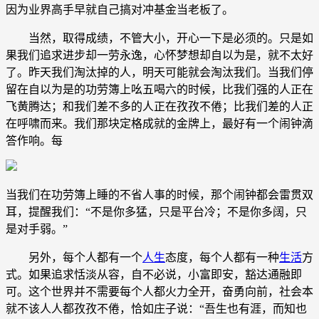
因为业界高手早就自己搞对冲基金当老板了。
当然，取得成绩，不管大小，开心一下是必须的。只是如
果我们追求进步却一劳永逸，心怀梦想却自以为是，就不太好
了。昨天我们淘汰掉的人，明天可能就会淘汰我们。当我们停
留在自以为是的功劳簿上吆五喝六的时候，比我们强的人正在
飞黄腾达；和我们差不多的人正在孜孜不倦；比我们差的人正
在呼啸而来。我们那块定格成就的金牌上，最好有一个闹钟滴
答作响。每
当我们在功劳簿上睡的不省人事的时候，那个闹钟都会雷贯双
耳，提醒我们：“不是你多猛，只是平台冷；不是你多阔，只
是对手弱。”
另外，每个人都有一个
人生
态度，每个人都有一种
生活
方
式。如果追求恬淡从容，自不必说，小富即安，豁达通融即
可。这个世界并不需要每个人都火力全开，奋勇向前，社会本
就不该人人都孜孜不倦，恰如庄子说：“吾生也有涯，而知也