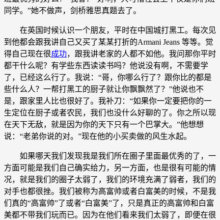
同学。”她不做声，剑桥雅思真题去了。
在英国时候认识一个朋友，平时在中国城打黑工。每次见
到他都会跟我讲自己又买了某某打折的Armani Jeans 等等。觉
得自己现在很
成功
，跟我讲老家的人都不如他。我问那你平时
都干什么呢？有学些东西读读书吗？他说没有啊，不需要学
了，已经这么行了。我说：“哥，你哪么行了？跟你比的都是
些什么人？一帮打黑工的厨子就让你飘飘然了？”他说也不
是，跟家里人比也很好了。我补刀：“如果你一定要把你的一
生定位在厨子或者农民，我们也没什么好聊的了。你之所以现
在天下无敌，就是因为你的天下只有一个巴掌大。”他想想
说：“老弟你说的对。”现在他的小买卖做的风生水起。
如果哪天我们发现我是我们所在圈子里面最优秀的了，一
方面可能是我们自己确实给力，另一方面，也是很有可能的情
况，就是我们的圈子太弱了，我们的环境充满了弱者，我们的
对手也都很挫。我们被称为高富帅或者白富美的时候，不是我
们真的“高富帅”了或者“白富美”了，只是真正的高富帅和白富
美都不带我们玩而已。因为在他们看来我们太弱了，即便在很