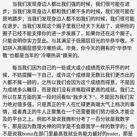
当我们发现身边人都比我们强的时候，我们很可能在进
步；当我们发现身边人都和我们差不多的时候，我们很可能在
原地踏步；当我们发现身边人都不如我们的时候，我们很可能
在退步。当我们发现这个圈子里我已经天下无敌了，说明你的
圈子已经不能支撑你的进一步发展了，如果你还在这个圈子，
只能说明你实力至此。与其满足于低圈层目光的毕恭毕敬，不
如拼入高圈层感受冷嘲热讽。毕竟，你今天的拥有的“毕恭毕
敬”也都是当年的“冷嘲热讽”换来的。
每当我们因为自己的一些或大或小成绩而欢乐开怀的时
候，不妨提醒一下自己，或许这个成绩是无数比我们更杰出的
人都不屑一顾的，之所以我们会因为这个成绩而得意，不是因
为成绩多么瞩目，而是我们没有资格取得更高的成就。我们之
所以在某方面的某一段时间看似“独步天下”，不是因为我们实
力绝对值多强，只是真正的牛人在忙碌更高端大气上档次的事
情，或者真正的牛人正聚集在一个还需要我们努力很久才能企
及的平台之上。例如不是说我微积分考了一百分就是我数学
牛，那是因为数理大神的同学是不会跟我学一样的数学的；也
不是说我bonus在部门里最高我就业务能力最好的trader，那是