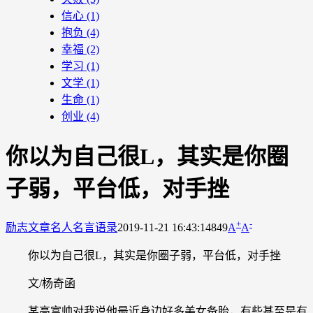
信心
(1)
抱负
(4)
幸福
(2)
学习
(1)
文学
(1)
生命
(1)
创业
(4)
你以为自己很L，其实是你圈
子弱，平台低，对手挫
+
-
励志文章
名人名言语录
2019-11-21 16:43:14
849
A
A
你以为自己很L，其实是你圈子弱，平台低，对手挫
文/杨奇函
某高富帅对我说他最近身边好多美女备胎，有些甚至是有