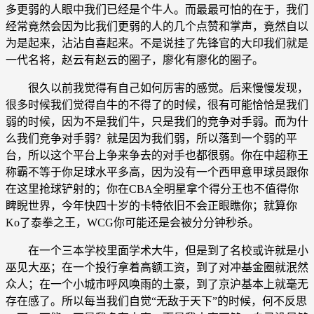
多更弱的人眼中我们已经是个牛人。而最最可怕的在于，我们
经常竟然会因为比我们更弱的人的几个点赞和掌声，竟然自以
为是起来，沾沾自喜起来。不是说挂了先锋官的大印我们就是
一代名将，赵云有赵云的圈子，廖化有廖化的圈子。
很久以前我觉得有自己如何厉害的感觉。后来慢慢发现，
很多时候我们觉得自牛的不得了的时候，很有可能恰恰是我们
弱的时候，因为不是我们牛，只是我们的竞争对手弱。而为什
么我们竞争对手弱？就是因为我们弱，所以落到一个弱的平
台，所以这个平台上争来争去的对手也都很弱。你在中超称王
称霸不等于你足球水平多高，因为没有一个西甲意甲球员跟你
在这里抢球铲射的；你在CBA全明星拿个得分王也不值得你
睥睨世界，今年快四十岁的卡特依旧不会正眼瞧你；就算你
Ko了泰拳之王，WCG你可能还是会被分分钟秒杀。
在一个三本学校里面学术大牛，但是到了名校或许就是小
巫见大巫；在一个投行拿着高额工资，到了对冲基金圈就泯然
众人；在一个小城市呼风唤雨的土豪，到了京沪基本上就毫无
存在感了。所以每当我们自觉“无敌于天下”的时候，何不反思