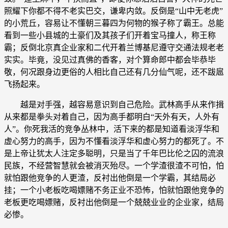
照耀下你都不得不老实巴交，谦卑内敛。反倒是“山中无老虎”
的小荒丘，容易让不懂朝三暮四为何物的猴子称了霸王。总能
看到一些小县城的土豪们及其孩子们开着宝马撞人，称王称
霸；反倒北京真企业家和二代开着兰博基尼遵守交通法规老老
实实。毕竟，没见过真佛的香客，对个算命郎中都会毕恭毕
敬，何况跟身边更俗的人相比自己还有几分仙气呢，还不跋扈
飞扬起来。
越是对手强，越容易意识到自己危险。武林高手从来作揖
从来都是拳头对着自己，因为高手都明白“天外有天，人外有
人”。你死我活的竞争丛林中，活下来的都是知道看淡浮华和
虚心努力的高手，因为不懂看淡浮华和虚心努力的都死了。不
是上帝让犹太人注定多聪明，只是当了千年巴比伦之囚的流浪
民族，不经营智慧就会被消灭殆尽。一个学渣很渣不可怕，怕
就怕跟他竞争的人更渣，反衬出他倒是一个学霸，其结局必
挂；一个小老板吃喝嫖赌不务正业不恐怖，怕就怕跟他竞争的
老板更吃喝嫖赌，反衬出他倒是一个兢兢业业的企业家，结局
必惨。