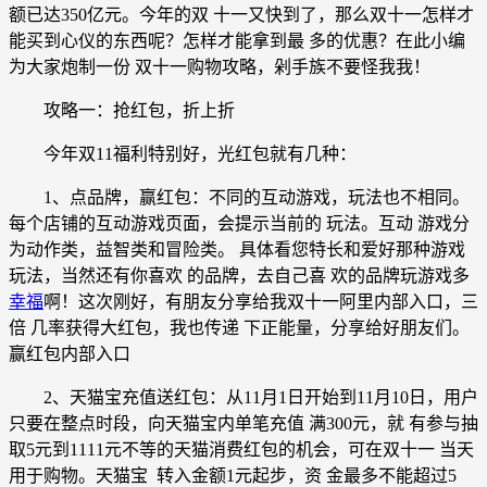
额已达350亿元。今年的双 十一又快到了，那么双十一怎样才
能买到心仪的东西呢？怎样才能拿到最 多的优惠？在此小编
为大家炮制一份 双十一购物攻略，剁手族不要怪我我！
攻略一：抢红包，折上折
今年双11福利特别好，光红包就有几种：
1、点品牌，赢红包：不同的互动游戏，玩法也不相同。
每个店铺的互动游戏页面，会提示当前的 玩法。互动 游戏分
为动作类，益智类和冒险类。 具体看您特长和爱好那种游戏
玩法，当然还有你喜欢 的品牌，去自己喜 欢的品牌玩游戏多
幸福
啊！这次刚好，有朋友分享给我双十一阿里内部入口，三
倍 几率获得大红包，我也传递 下正能量，分享给好朋友们。
赢红包内部入口
2、天猫宝充值送红包：从11月1日开始到11月10日，用户
只要在整点时段，向天猫宝内单笔充值 满300元，就 有参与抽
取5元到1111元不等的天猫消费红包的机会，可在双十一 当天
用于购物。天猫宝 转入金额1元起步，资 金最多不能超过5