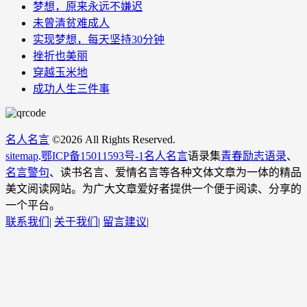
梦想，原来永远不嫌迟
未曾清贫难成人
实现梦想，每天坚持30分钟
挫折也美丽
穿越玉米地
成功人生三件事
名人名言
©
2026 All Rights Reserved.
sitemap
.
鄂ICP备15011593号-1
名人名言
语录集
青春励志语录
、
名言警句
、读书名言、爱情名言等各种文体文章为一体的精品
美文阅读网站。为广大文章爱好者提供一个便于阅读、分享的
一个平台。
联系我们
|
关于我们
|
留言建议
|