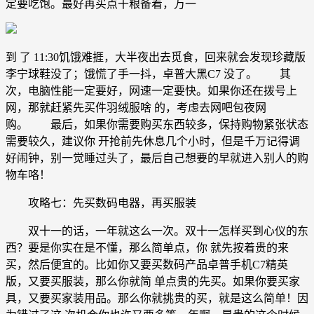
定要吃饱。最好再买点干粮备着，万一
到 了 11:30饥饿难捱，大半夜出去觅食，回来就会发现珍藏版
李宁球鞋没了；饿慌了手一抖，卓普大黑C7 没了。 其
次，电脑性能一定要好，网速一定要快。如果你还在拨号上
网，那就赶紧先买件羽绒服啥 的，考虑去网吧包夜网
购。 最后，如果你需要购买东西较多，保持购物紧张状态
需要较久，建议你 开抢前先休息几个小时，但是千万记得调
好闹钟，别一觉睡过头了，最后自己想要的早就进入别人的购
物车咯！
攻略七：先买数码电器，再买服装
双十一的话，一年就这么一次。双十一怎样买到心仪的东
西？要是你实在是不懂，那么简单点，你 就先按着贵的来
买，然后便宜的。比如你又要买数码产品卓普手机C7精英
版，又要买服装，那么你就简 单点贵的先买。如果你要买家
具，又要买家装用品。那么你就挑贵的买，就是这么简单！因