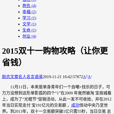
抱负
(4)
幸福
(2)
学习
(1)
文学
(1)
生命
(1)
创业
(4)
2015双十一购物攻略（让你更
省钱）
+
-
励志文章
名人名言语录
2019-11-21 16:42:57
872
A
A
11月11日，本来是单身青年们一个自嘲+找乐的日子，可
万万没想到这形单影孤的四个“1”在2009 年竟然被淘 宝商城看
上，成为了“光棍节”促销活动，从此一发不可收拾，并在2012
年当日实现支付 宝191亿元的交易额 ，
成功
惊动中央乃至世
界。到2013年，双十一交易额突破1亿只需55秒，当日交易 总