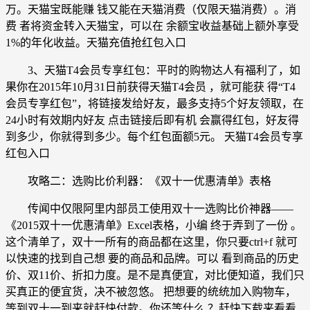
万。天猫宝既能赚 钱又能在天猫消费（仅限天猫消费）。消
费 者将资金转入天猫宝，可以在 余额宝收益基础上额外享受
1%的年化收益。天猫充值抢红包入口
3、天猫T4会员专享红包：平时的购物达人有福利了，如
果你在2015年10月31日前获得天猫T4会员 ，就可能获 得“T4
会员专享红包”，将链接发给好友，最多支持5个好友领取，在
24小时有效期内好友 点击链接后即有机 会赢得红包，好友得
到多少，你就得到多少。每个红包面额5元。 天猫T4会员专享
红包入口
攻略二：选购比价利器：《双十一优惠清单》表格
传闻中仅限阿里内部员工使用双十一选购比价神器——
《2015双十一优惠清单》Excel表格，小编 终于弄到了一份 。
这个清单了，双十一所有的商品都在这里，你只要ctrl+f 就可
以快速的找到自己想 要的商品和品牌。可以 看到商品的历史
价、双11价、折扣力度。是不是真便宜，对比便知道，我们只
买真正的便宜货，决不被忽悠。 把想要的统统加入购物车，
等到双十一到来就赶快付款。你还等什么 ？赶快下载来看看