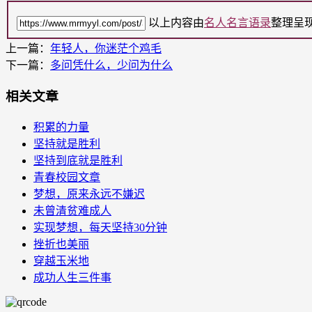
以上内容由
名人名言语录
整理呈
上一篇：
年轻人，你迷茫个鸡毛
下一篇：
多问凭什么，少问为什么
相关文章
积累的力量
坚持就是胜利
坚持到底就是胜利
青春校园文章
梦想，原来永远不嫌迟
未曾清贫难成人
实现梦想，每天坚持30分钟
挫折也美丽
穿越玉米地
成功人生三件事