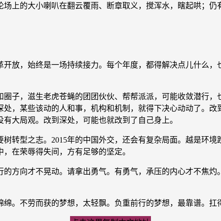
论场上的大小喇叭在翻云覆雨、断章取义，搅浑水，瞎起哄；仍
开放，始终是一场持续接力。每个年度，都得解决点儿什么，也
圈子，滋生老虎苍蝇的团团伙伙、帮帮派派，可能收敛潜行，也
深处，某些该动的人和事，机构和机制，就得下决心动动了。改
没有大局观。改到深处，可能也就改到了自己身上。
树转型之志。2015年的中国外交，还会有复杂局面。越是环境跌
中，在荣辱得失间，方有足够的坚定。
行的方向才不晃动。请拿出勇气。有勇气，承压的内心才不焦灼
绵。不劳而获的梦想，太轻飘。负重前行的梦想，最靠谱。扛