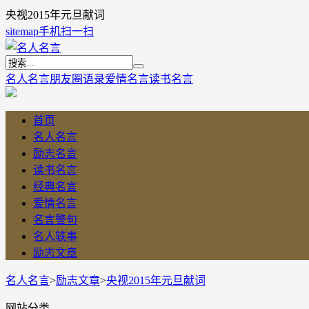
央视2015年元旦献词
sitemap
手机扫一扫
名人名言
朋友圈语录
爱情名言
读书名言
首页
名人名言
励志名言
读书名言
经典名言
爱情名言
名言警句
名人轶事
励志文章
名人名言
>
励志文章
>
央视2015年元旦献词
网站分类