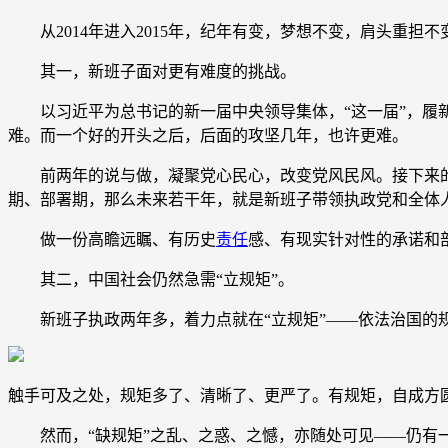
从2014年进入2015年，纪年有变，梦想不变，肩头重担
其一，新班子面对更有难度的挑战。
以习近平为总书记的新一届中央领导集体，“这一届”，履新
难。而一个好的开头之后，后面的攻坚几年，也许更难。
前两年的说与做，凝聚党心民心，改变党风民风。接下来的历
期、部署期，那么未来若干年，就是新班子带领执政党和全体人
做一份高瞻远瞩、有历史
责任
感、有现实针对性的承诺和
其二，中国社会仍然急需“立规矩”。
新班子执政两年多，着力点就在“立规矩”——依法治国的规
触手可及之处，规矩多了、清晰了、更严了。有规矩，自成方圆
然而，“缺规矩”之乱、之惑、之憾，亦随处可见——仍有一