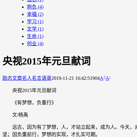
抱负
(4)
幸福
(2)
学习
(1)
文学
(1)
生命
(1)
创业
(4)
央视2015年元旦献词
+
-
励志文章
名人名言语录
2019-11-21 16:42:51
904
A
A
央视2015年元旦献词
《有梦想，负重行》
文/杨禹
远古，因为有了梦想，人，才站立起来，成为人。今天，对
坚；因负重前行，梦想的实现，才扎实可期。