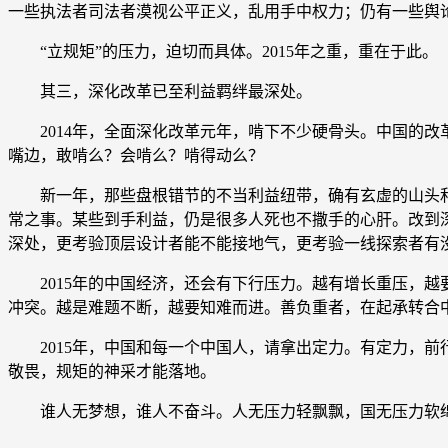
一些执法者司法者漠视公平正义，乱用手中权力；仍有一些舆
“立规矩”的压力，迫切而具体。2015年之重，重在于此。
其三，深化改革已至利益羁绊最深处。
2014年，全面深化改革元年，啃下不少硬骨头。中国的改革
嘴边，敢啃么？会啃么？啃得动么？
新一年，那些盘根错节的不当利益纽带，确有玄虚的山头和
常之事。某些到手利益，仍是很多人死也不撒手的心肝。改到
深处，更考验顶层设计者能不能接地气，更考验一线探索者有
2015年的中国经济，还会有下行压力。越有增长重压，越要
冲突。越是难题不断，越要知难而进。善负重者，在起承转合
2015年，中国和每一个中国人，请拿出定力。有定力，前
敬畏，规矩的神采才能落地。
谁人无梦想，谁人不奋斗。人无压力轻飘飘，国无压力软绵