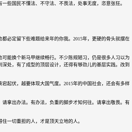
有一些国民不懂法、不守法、不畏法，处事无度，恣意张狂。
都必定留下些难题给来年的你我。2015年，更硬的骨头就摆在
可能换个新马甲继续畅行。不少陈规陋习，仍是很多人习以为
到深处，有了成型的顶层设计，还得有够劲儿的基层实践。改到
宕起伏，越要体现大国气度。2015年的中国社会，还会有多样
。请拿出办法。有办法，负重的脚步才知何往。请拿出敬畏。有
得住一切重担的人，才是顶天立地的人。