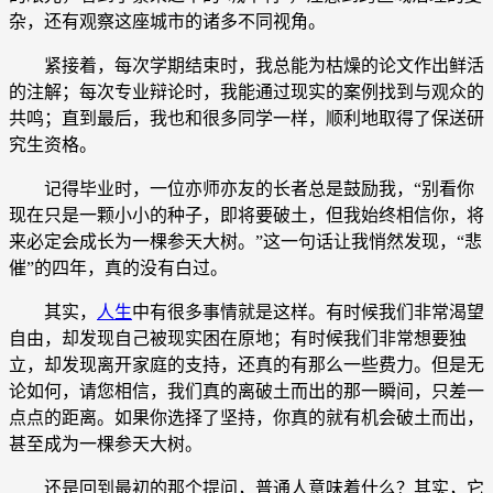
杂，还有观察这座城市的诸多不同视角。
紧接着，每次学期结束时，我总能为枯燥的论文作出鲜活
的注解；每次专业辩论时，我能通过现实的案例找到与观众的
共鸣；直到最后，我也和很多同学一样，顺利地取得了保送研
究生资格。
记得毕业时，一位亦师亦友的长者总是鼓励我，“别看你
现在只是一颗小小的种子，即将要破土，但我始终相信你，将
来必定会成长为一棵参天大树。”这一句话让我悄然发现，“悲
催”的四年，真的没有白过。
其实，
人生
中有很多事情就是这样。有时候我们非常渴望
自由，却发现自己被现实困在原地；有时候我们非常想要独
立，却发现离开家庭的支持，还真的有那么一些费力。但是无
论如何，请您相信，我们真的离破土而出的那一瞬间，只差一
点点的距离。如果你选择了坚持，你真的就有机会破土而出，
甚至成为一棵参天大树。
还是回到最初的那个提问，普通人意味着什么？其实，它