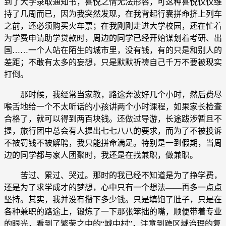
到了大学录取通知书，喜悦之情无法形容，可这种喜悦仅仅维
持了几周而已，因为我突然发现，在我背起行囊拼命挤上列车
之前，还必须购买火车票；在我刚刚走进大学校园，还在忙着
为学费申请助学贷款时，周边的同学已经开始谋划着考研、出
国……一个人站在陌生的城市里，没有钱，有的只是和别人的
差距；不敢有太多的妄想，只是默默祈祷自己千万不要被现实
打倒。
那时候，我经常当家教，路途奔波好几个小时，然后费尽
喉舌地给一个不太听话的小孩讲两个小时课程，如果家长检查
合格了，就可以得到两百块钱。还做过导游，长途跋涉暂且不
提，旅行团中总会有人提出七七八八的要求，而为了不被投诉
不被罚钱不被解聘，我只能拼命满足。特别是一到假期，当周
边的同学都与家人团聚时，我还是在找兼职，做兼职。
苦过、累过、哭过。那时的我已经不知道是为了挣学费，
还是为了求学成才的梦想，心中只有一个想法——再多一点点
坚持。其实，我并没有攒下多少钱。只是填饱了肚子，只是在
各种兼职的路途上，锻炼了一下那张笨拙的嘴，顺便带着专业
的眼光，看到了繁荣之中的“城中村”，注意到跨区域治理的复