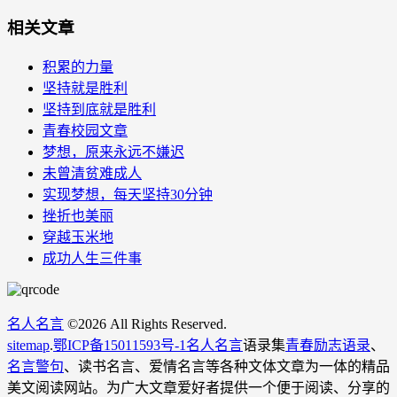
相关文章
积累的力量
坚持就是胜利
坚持到底就是胜利
青春校园文章
梦想，原来永远不嫌迟
未曾清贫难成人
实现梦想，每天坚持30分钟
挫折也美丽
穿越玉米地
成功人生三件事
名人名言
©
2026 All Rights Reserved.
sitemap
.
鄂ICP备15011593号-1
名人名言
语录集
青春励志语录
、
名言警句
、读书名言、爱情名言等各种文体文章为一体的精品
美文阅读网站。为广大文章爱好者提供一个便于阅读、分享的