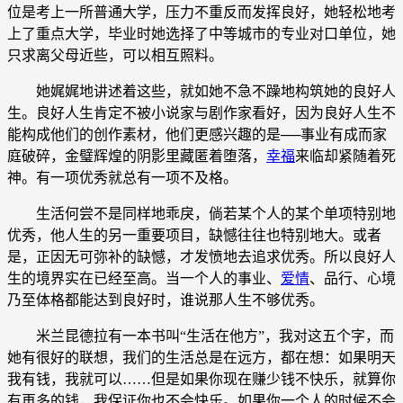
位是考上一所普通大学，压力不重反而发挥良好，她轻松地考
上了重点大学，毕业时她选择了中等城市的专业对口单位，她
只求离父母近些，可以相互照料。
她娓娓地讲述着这些，就如她不急不躁地构筑她的良好人
生。良好人生肯定不被小说家与剧作家看好，因为良好人生不
能构成他们的创作素材，他们更感兴趣的是──事业有成而家
庭破碎，金璧辉煌的阴影里藏匿着堕落，
幸福
来临却紧随着死
神。有一项优秀就总有一项不及格。
生活何尝不是同样地乖戾，倘若某个人的某个单项特别地
优秀，他人生的另一重要项目，缺憾往往也特别地大。或者
是，正因无可弥补的缺憾，才发愤地去追求优秀。所以良好人
生的境界实在已经至高。当一个人的事业、
爱情
、品行、心境
乃至体格都能达到良好时，谁说那人生不够优秀。
米兰昆德拉有一本书叫“生活在他方”，我对这五个字，而
她有很好的联想，我们的生活总是在远方，都在想：如果明天
我有钱，我就可以……但是如果你现在赚少钱不快乐，就算你
有再多的钱，我保证你也不会快乐。如果你一个人的时候不会