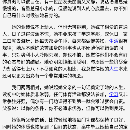
你真的可以很自在。有一位朋友美丽而又文静，说话语速总是
慢慢的，音量总是小小的，但很能说到人的心底里去，你不知
自己是什么时候被她看穿的。
她的业绩说不上骄人，但也无可挑剔；她嫁了相爱的普通
人，日子过得波澜不惊；她不要求孩子学这学那，双休日一家
三口就去游玩；她每天都要午睡，每天都做健美操，
生活
很有
规律；她从不嫉妒荣誉加身的同事也从不鄙薄偶犯错误的同
事，只对势利小人冷眼旁观，却也不恼，她觉得他们不会有好
的心态与好的结局。她心明如镜绝顶聪明，与周围一些拚尽全
力却活得七上八下不尽如意的人相比，我总觉得她的
人生
本来
还可以更为出彩有一个非常难得的机会。
我们两两相对，她说起她父亲的一句话奠定了她的人生，
读初中时她体质非常弱，任何体育活动都没法参加，
学习
又非
常争胜好强，偶尔有一门功课得不到第一就会难过就会自责。
父亲说：以你的条件，你不必追求优秀，但你可以做到良好。
她很听父亲的话，比较轻松地将每门功课都保持了良好，
同时她的体质也恢复到了良好的状态，高中毕业她给自己的定