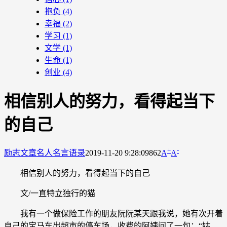
抱负
(4)
幸福
(2)
学习
(1)
文学
(1)
生命
(1)
创业
(4)
相信别人的努力，看得起当下
的自己
+
-
励志文章
名人名言语录
2019-11-20 9:28:09
862
A
A
相信别人的努力，看得起当下的自己
文/一直特立独行的猫
我有一个做保险工作的朋友阮阮某天跟我说，她有次开着
自己的宝马车出超市的停车场，收费的阿姨问了一句：“姑