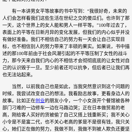
有一本讲男女平等故事的书中写到：“我很好奇，未来的
人们会怎样看我们这些生活在世纪之交的傻瓜们。也许到了那
一天，这个世界上的女人能和男人一样平等。”100年过去了，
表面上的平等在日新月异的变化发展，但我们的内心似乎并没
有做好准备。我们不相信自己的努力有一天会让自己实现目
标，也不相信别人的努力带来了丰硕的果实。如果说，书中描
述的那100年前由于社会风潮引起的不平等压制了女性的战斗
力，那今天来自我们内心的不相信才会彻彻底底的让女性对自
己的认识毁于一旦。至少前者还可以抗争，但后者已让我们再
也无法站起来。
当然，以前我自己也是如此，当我突然意识到这个问题的
时候，我尝试改变自己的想法。我看励志故事，更看身边人的
故事。比如正在
创业
的朋友小令，一个小女孩开个餐馆被各种
部门刁难的一边修车一边在马路边哭；正在日本做贸易的老
高，刚给客人买好的货被偷了自己又搭上钱重新买；我不关心
小令是不是富二代，也不关心老高的爹是不是很有钱，我只关
心，她们正在做的努力，我做不到，我做不到被人欺负还要坚