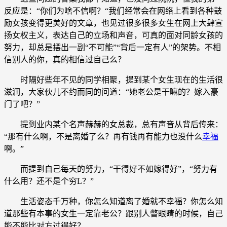
反应是：“你们为啥不信啊？“我们经常会在网络上看到各种鼓
励女孩变得更美好的文章，也见过很多很多女生在网上大肆宣
扬女权主义，表达自己的立场和声音，可真的面对同龄女孩的
努力，却总是摆出一副“不可能”“背后一定有人”的架势。不相
信别人的你，真的相信过自己么？
时隔好些年不见的同学相聚，提到某个女生现在的生活很
滋润，大家伙儿不约而同的问道：“她老公是干嘛的？嫁入豪
门了吧？”
提到业内某个名声赫赫的女总裁，总有声音从背后传来：
“那有什么啊，不是离婚了么？再有钱再有能力也没什么
幸福
啊。”
而提到自己每天的努力，“干得好不如嫁得好”，“努力有
什么用？还不是个穷L？”
生活姿态千万种，你怎么知道离了婚就不幸福？你怎么知
道那些有本事的女生一定靠老公？跟别人瞥眼睛的时候，自己
能不能比对方过得好？