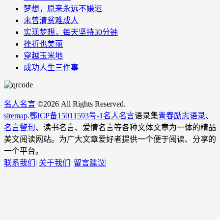
梦想，原来永远不嫌迟
未曾清贫难成人
实现梦想，每天坚持30分钟
挫折也美丽
穿越玉米地
成功人生三件事
名人名言
©
2026 All Rights Reserved.
sitemap
.
鄂ICP备15011593号-1
名人名言
语录集
青春励志语录
、
名言警句
、读书名言、爱情名言等各种文体文章为一体的精品
美文阅读网站。为广大文章爱好者提供一个便于阅读、分享的
一个平台。
联系我们
|
关于我们
|
留言建议
|