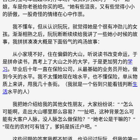
娘，车是你老爸给你买的吧。”她有些沮丧，又有些觉得小小
的骄傲，一股奇怪的情绪在心中作祟。
我不懂车，但从认识阮阮，就觉得她是个很有冲劲儿的女
孩。渐渐相熟之后，阮阮断断续续给我讲了一些她小时候的故
事，我拼拼凑凑大概是下面俗气的鸡汤故事：
从小家境不好，住在偏僻的大山，听说读书改变命运，于
是拼命读书，真考上了大山之外的大学，于是更加努力的
学
习
。毕业后十年一直在保险公司，从最基础的业务员开始，做
到今天的水平。我不太懂她现在啥水平，也不懂保险，单从物
质上来讲，甩我几十条街。（我就是一个俗到只能看钱判断
生
活
水平的人）
我把她介绍给我的其他女性朋友，大家纷纷说：“ “怎么
可能啊，走出大山哪里那么容易？”““扯吧，这种背景怎么可
能有大客户人脉，没人脉怎么做保险？” “她老公是干嘛的？“
“现在的农村可有钱了，爹妈是拆迁户吧。“
这些问题的答案我都不知道，也没问过阮阮，但我的第一