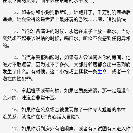
在最下面的货架，而不会在眼睛的水平线上。
12、如果你和小狗狗散步时，她跑开了，千万别吼完她后
追她，她会觉得这是世界上最好玩的游戏……嗯，追狗愉快！
13、当你准备演讲的时候，永远在桌子上放一瓶水。当你
突然想不起来该说啥的时候，喝口水。听众不会感到任何异常
的。
14、当汽车警报响起时，如果有人尝试闯入你的房间，他
绝对不敢逗留，因为过不了多久，大部分邻居都会出来看到底
发生了什么。有时候，这个小技巧会拯救一条
生命
，或者一个
潜在的性犯罪。
15、拿起橙子或葡萄柚。如果它质感光滑，那一定是没什
么汁的，味道会非常干涩。
16、如果你在公众场合被发现做了一件令人尴尬的事情，
没关系，就说你在玩“真心话大冒险”。
17、如果你听到房外有喧闹声，或者有人试图有人进入你