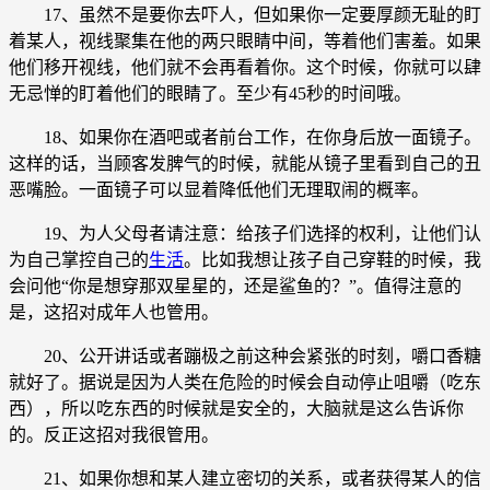
17、虽然不是要你去吓人，但如果你一定要厚颜无耻的盯
着某人，视线聚集在他的两只眼睛中间，等着他们害羞。如果
他们移开视线，他们就不会再看着你。这个时候，你就可以肆
无忌惮的盯着他们的眼睛了。至少有45秒的时间哦。
18、如果你在酒吧或者前台工作，在你身后放一面镜子。
这样的话，当顾客发脾气的时候，就能从镜子里看到自己的丑
恶嘴脸。一面镜子可以显着降低他们无理取闹的概率。
19、为人父母者请注意：给孩子们选择的权利，让他们认
为自己掌控自己的
生活
。比如我想让孩子自己穿鞋的时候，我
会问他“你是想穿那双星星的，还是鲨鱼的？”。值得注意的
是，这招对成年人也管用。
20、公开讲话或者蹦极之前这种会紧张的时刻，嚼口香糖
就好了。据说是因为人类在危险的时候会自动停止咀嚼（吃东
西），所以吃东西的时候就是安全的，大脑就是这么告诉你
的。反正这招对我很管用。
21、如果你想和某人建立密切的关系，或者获得某人的信