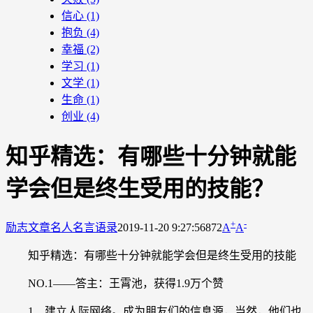
信心
(1)
抱负
(4)
幸福
(2)
学习
(1)
文学
(1)
生命
(1)
创业
(4)
知乎精选：有哪些十分钟就能
学会但是终生受用的技能？
+
-
励志文章
名人名言语录
2019-11-20 9:27:56
872
A
A
知乎精选：有哪些十分钟就能学会但是终生受用的技能
NO.1——答主：王霄池，获得1.9万个赞
1、建立人际网络。成为朋友们的信息源，当然，他们也