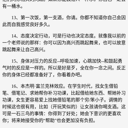
有一桶水。
13、第一次饭，第一支酒，你请。你都不知道你自己会因
此而自我感觉良好多久。
14、态度决定行动，可是行动也决定态度。就像我以前的
一个老师说的那样：你可以因为高兴而跳起舞来，也可以故意
跳起舞来让自己高兴。
15、身体对压力的反应--呼吸加速，心跳加快--和鼓起勇
气时的反应是一样的。所以是好是歹，全在你一念之间。反正
你的身体已经都准备好了，你看着办吧。
16、本杰明·富兰克林效应。在学生时代，找女生借铅
笔、借笔记、求她帮你补习功课，比起借给她东西、帮她补习
功课，女生更容易爱上找她借铅笔的那个穷/笨小子。调情的
时候这也很有用，比如（开玩笑似的）让女孩请你喝支酒。这
可是一石三鸟的事情：你得到了好处；她会下意识的更喜欢
你；将来她接受你的“帮助”也会更加没有负担。