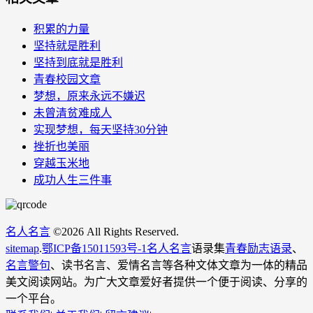
积累的力量
坚持就是胜利
坚持到底就是胜利
青春校园文章
梦想，原来永远不嫌迟
未曾清贫难成人
实现梦想，每天坚持30分钟
挫折也美丽
穿越玉米地
成功人生三件事
名人名言
©
2026 All Rights Reserved.
sitemap
.
鄂ICP备15011593号-1
名人名言
语录集
青春励志语录
、
名言警句
、读书名言、爱情名言等各种文体文章为一体的精品
美文阅读网站。为广大文章爱好者提供一个便于阅读、分享的
一个平台。