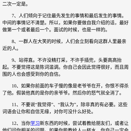
二次一定是。
7、人们倾向于记住最先发生的事情和最后发生的事情。
中间的事情记不清楚。所以，如果你要做自我介绍的话，最好
做第一个或者最后一个。面试的时候，也是一样的。
8、一群人在大笑的时候，人们会立刻看向这群人里最亲
近的人。
9、站得直。不许没精打采，不许手插兜，头要高高抬
起。不要觉得这是陈词滥调。你自己会因此觉得很好，而且周
围的人也会感受到你的自信。
10、如果你前面的车子慢的像是老爷爷在开，你恨不得杀
了他。假装他真的是你的亲爷爷。然后你的怒气就全消了。
11、不要说“我觉得”、“我认为”，除非真的有必要。这些
词语会让你和自信无缘，对你可没什么好处。
12、当你
学习
新东西的时候，尝试着教给朋友们，或者让
他们问你相关的问题。如果你能教给人一杯水，你自己一定会