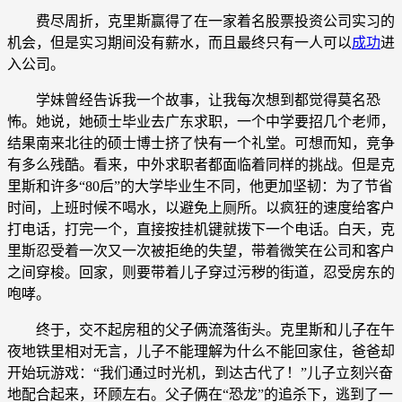
费尽周折，克里斯赢得了在一家着名股票投资公司实习的
机会，但是实习期间没有薪水，而且最终只有一人可以
成功
进
入公司。
学妹曾经告诉我一个故事，让我每次想到都觉得莫名恐
怖。她说，她硕士毕业去广东求职，一个中学要招几个老师，
结果南来北往的硕士博士挤了快有一个礼堂。可想而知，竞争
有多么残酷。看来，中外求职者都面临着同样的挑战。但是克
里斯和许多“80后”的大学毕业生不同，他更加坚韧：为了节省
时间，上班时候不喝水，以避免上厕所。以疯狂的速度给客户
打电话，打完一个，直接按挂机键就拨下一个电话。白天，克
里斯忍受着一次又一次被拒绝的失望，带着微笑在公司和客户
之间穿梭。回家，则要带着儿子穿过污秽的街道，忍受房东的
咆哮。
终于，交不起房租的父子俩流落街头。克里斯和儿子在午
夜地铁里相对无言，儿子不能理解为什么不能回家住，爸爸却
开始玩游戏：“我们通过时光机，到达古代了！”儿子立刻兴奋
地配合起来，环顾左右。父子俩在“恐龙”的追杀下，逃到了一