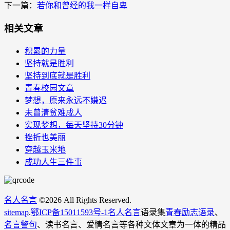
下一篇：
若你和曾经的我一样自卑
相关文章
积累的力量
坚持就是胜利
坚持到底就是胜利
青春校园文章
梦想，原来永远不嫌迟
未曾清贫难成人
实现梦想，每天坚持30分钟
挫折也美丽
穿越玉米地
成功人生三件事
名人名言
©
2026 All Rights Reserved.
sitemap
.
鄂ICP备15011593号-1
名人名言
语录集
青春励志语录
、
名言警句
、读书名言、爱情名言等各种文体文章为一体的精品