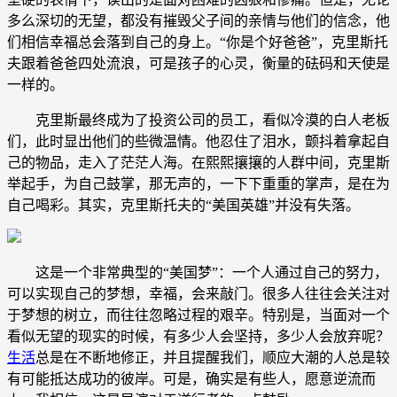
多么深切的无望，都没有摧毁父子间的亲情与他们的信念，他
们相信幸福总会落到自己的身上。“你是个好爸爸”，克里斯托
夫跟着爸爸四处流浪，可是孩子的心灵，衡量的砝码和天使是
一样的。
克里斯最终成为了投资公司的员工，看似冷漠的白人老板
们，此时显出他们的些微温情。他忍住了泪水，颤抖着拿起自
己的物品，走入了茫茫人海。在熙熙攘攘的人群中间，克里斯
举起手，为自己鼓掌，那无声的，一下下重重的掌声，是在为
自己喝彩。其实，克里斯托夫的“美国英雄”并没有失落。
这是一个非常典型的“美国梦”：一个人通过自己的努力，
可以实现自己的梦想，幸福，会来敲门。很多人往往会关注对
于梦想的树立，而往往忽略过程的艰辛。特别是，当面对一个
看似无望的现实的时候，有多少人会坚持，多少人会放弃呢？
生活
总是在不断地修正，并且提醒我们，顺应大潮的人总是较
有可能抵达成功的彼岸。可是，确实是有些人，愿意逆流而