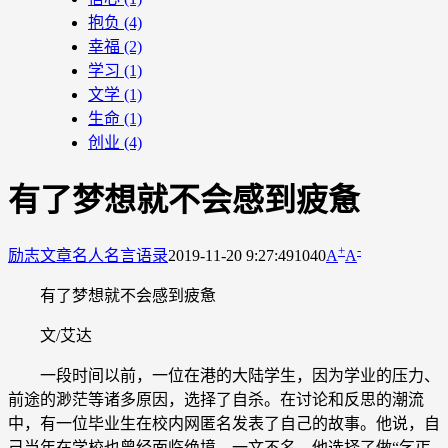
抱负
(4)
幸福
(2)
学习
(1)
文学
(1)
生命
(1)
创业
(4)
有了梦想就不会感到疲惫
+
-
励志文章
名人名言语录
2019-11-20 9:27:49
1040
A
A
有了梦想就不会感到疲惫
文/艾达
一段时间以前，一位在港的大陆学生，因为学业的压力、
前途的渺茫等诸多原因，选择了自杀。在讨论和反思的潮流
中，有一位毕业生在校内网匿名发表了自己的故事。他说，自
己当年在学校也曾经面临绝境，一文不名。他选择了做“乞丐