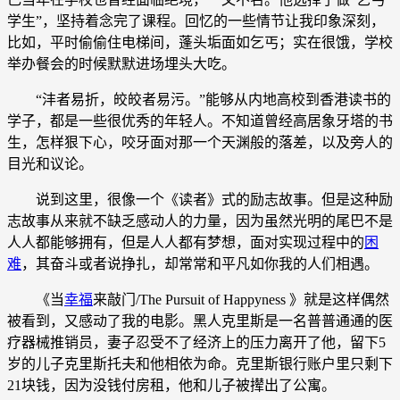
学生”，坚持着念完了课程。回忆的一些情节让我印象深刻，
比如，平时偷偷住电梯间，蓬头垢面如乞丐；实在很饿，学校
举办餐会的时候默默进场埋头大吃。
“沣者易折，皎皎者易污。”能够从内地高校到香港读书的
学子，都是一些很优秀的年轻人。不知道曾经高居象牙塔的书
生，怎样狠下心，咬牙面对那一个天渊般的落差，以及旁人的
目光和议论。
说到这里，很像一个《读者》式的励志故事。但是这种励
志故事从来就不缺乏感动人的力量，因为虽然光明的尾巴不是
人人都能够拥有，但是人人都有梦想，面对实现过程中的
困
难
，其奋斗或者说挣扎，却常常和平凡如你我的人们相遇。
《当
幸福
来敲门/The Pursuit of Happyness 》就是这样偶然
被看到，又感动了我的电影。黑人克里斯是一名普普通通的医
疗器械推销员，妻子忍受不了经济上的压力离开了他，留下5
岁的儿子克里斯托夫和他相依为命。克里斯银行账户里只剩下
21块钱，因为没钱付房租，他和儿子被撵出了公寓。