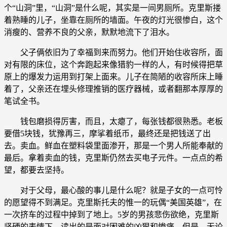
个“山洞”里，“山洞”是什么呢，其实是一间男厕所。克里斯搂
着熟睡的儿子，坐靠在厕所的墙面。午夜的灯光很惨白，这个
消瘦的、营养不良的父亲，默默地流下了泪水。
父子俩依旧为了幸福到来而努力。他们开始住收容所，面
对有限的床位，这个奔跑起来像猎豹一样的人，有时候得把草
原上的爆发力运用到打架上面来。儿子在简陋的收容所床上睡
着了，父亲还在埋头修理推销的医疗器械，或者翻那本厚厚的
笔试全书。
钱包磨损得厉害，而且，太瘪了，每张钱都很熟悉。老板
要借5块钱，犹豫再三，摩挲着纸币，最终还是把钱送了出
去。卖血。鲜血在塑料袋里面渗开，那是一个男人所能奉献的
最后。拿着卖血的钱，克里斯仍然去买电子元件。一点点的希
望，都要去坚持。
对于父母，最心酸的事儿是什么呢？就是子女的一点可怜
的愿望得不到满足。克里斯托夫的惟一的玩偶“美国英雄”，在
一次挤车的过程中掉到了地上。5岁的男孩悲伤欲绝，克里斯
坚硬的表情下，读出的是面对困难的凶狠和惨痛。但是，无论